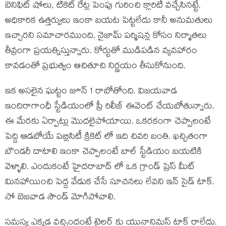
బెనిఫిట్ షోలు, టికెట్ రేట్ల పెంపు గురించి క్లారిటీ వచ్చేసినట్టే.
అధికారిక ఉత్తర్వులు ఇంకా బయట పెట్టలేదు కానీ అనుమతులు
ఇచ్చారని సమాచారముంది. నైజామ్ పర్మిషన్ల కోసం నిర్మాతలు
తీవ్రంగా ప్రయత్నిస్తున్నారు. కోర్టుతో ముడిపడిన వ్యవహారం
కావడంతో ప్రభుత్వం ఆచితూచి నిర్ణయం తీసుకోనుంది.
ఇక అసలైన ఘట్టం జూన్ 1 రాబోతోంది. విజయవాడ
ఇందిరాగాంధీ స్టేడియంలో ప్రీ రిలీజ్ ఈవెంట్ చేయబోతున్నారు.
ఈ మేరకు ఏర్పాట్లు మొదలైపోయాయి. ఒకరకంగా చెప్పాలంటే
పెద్ది ఆడబోయే పబ్లిసిటీ క్రికెట్ లో ఇది చివరి బంతి. ఖచ్చితంగా
బౌండరీ దాటాలి ఇంకా చెప్పాలంటే బాల్ స్టేడియం బయటికి
వెళ్ళాలి. ఎందుకంటే హైదరాబాద్ లో ఒక గ్రాండ్ ప్రెస్ మీట్
మినహాయించి పెద్ద వేడుక చేసే సూచనలు లేవని ఇన్ సైడ్ టాక్.
సో బెజవాడ సౌండ్ మోగిపోవాలి.
సమస్య ఎక్కడ వచ్చిందంటే ట్రైలర్ కు యునానిమస్ టాక్ రాలేదు.