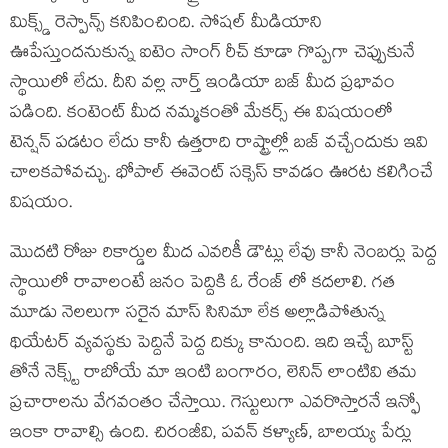
మిక్స్డ్ రెస్పాన్స్ కనిపించింది. సోషల్ మీడియాని
ఊపేస్తుందనుకున్న ఐటెం సాంగ్ రీచ్ కూడా గొప్పగా చెప్పుకునే
స్థాయిలో లేదు. దీని వల్ల నార్త్ ఇండియా బజ్ మీద ప్రభావం
పడింది. కంటెంట్ మీద నమ్మకంతో మేకర్స్ ఈ విషయంలో
టెన్షన్ పడటం లేదు కానీ ఉత్తరాది రాష్ట్రాల్లో బజ్ వచ్చేందుకు ఇవి
చాలకపోవచ్చు. భోపాల్ ఈవెంట్ సక్సెస్ కావడం ఊరట కలిగించే
విషయం.
మొదటి రోజు రికార్డుల మీద ఎవరికీ డౌట్లు లేవు కానీ నెంబర్లు పెద్ద
స్థాయిలో రావాలంటే జనం పెద్దికి ఓ రేంజ్ లో కదలాలి. గత
మూడు నెలలుగా సరైన మాస్ సినిమా లేక అల్లాడిపోతున్న
థియేటర్ వ్యవస్థకు పెద్దినే పెద్ద దిక్కు కానుంది. ఇది ఇచ్చే బూస్ట్
తోనే నెక్స్ట్ రాబోయే మా ఇంటి బంగారం, లెనిన్ లాంటివి తమ
ప్రచారాలను వేగవంతం చేస్తాయి. గెస్టులుగా ఎవరొస్తారనే ఇన్ఫో
ఇంకా రావాల్సి ఉంది. చిరంజీవి, పవన్ కళ్యాణ్, బాలయ్య పేర్లు