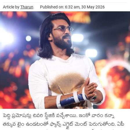
Article by
Tharun
Published on: 6:32 am, 30 May 2026
పెద్ది ప్రమోషన్లు చివరి స్టేజికి వచ్చేశాయి. ఇంకో వారం కన్నా
తక్కువ టైం ఉండటంతో ఫ్యాన్స్ ఎగ్జైట్ మెంట్ పెరుగుతోంది. ఏపీ