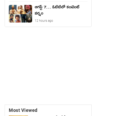
ఆగస్ట్ 7… ఓటిటిలో కంటెంట్
వర్షం
12 hours ago
Most Viewed