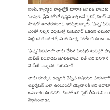
విలన్, క్యారెక్టర్ పాత్రల్లోకి మారాక జగపతి బాబుకు ‘
‘నాన్నకు ప్రేమతో’లో కృష్ణమూర్తి అనే స్టైలిష్ విలన
పాత్రలో అంతకుమించి ఆకట్టుకున్నారు. ‘పుష్ప’ సి
ఎంతో నచ్చిన దర్శకుల్లో సుకుమార్ ఒకడని చెబ
పట్టించుకుంటారో, ఎంత సూక్ష్మ పరిశీలన ఉంటుం
‘పుష్ప’ సినిమాలో తాను చేసిన సెంట్రల్ మినిస్టర
మెసేజ్‌ పంపాడట జగపతిబాబు. ఐతే అది వినగానే కూర
మెసేజ్ ఇచ్చాడట సుకుమార్.
తాను కూర్చుని డబ్బింగ్ చెప్పిన విషయం సుకుమా
అబ్జర్వేషన్ ఎలా ఉంటుందో చెప్పడానికి ఇది ఉదాహ
అవకాశం ఉండదని.. దీంతో ఒక మైక్ తీసుకుని బయ
వెల్లడించాడు.