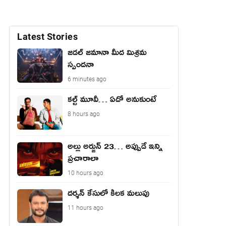
Latest Stories
జడల్ జమానా మీద మిశ్రమ
స్పందనా
6 minutes ago
కల్ట్ మూవీ… ఏదో అనుకుంటే
8 hours ago
అల్లు అర్జున్ 23… అప్పుడే ఇన్ని
ప్రచారాలా
10 hours ago
దర్శన్ కేసులో కీలక మలుపు
11 hours ago