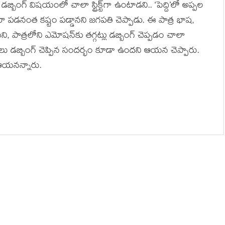
ింగ్ విషయంలో చాలా స్ట్రిక్ట్‌గా ఉంటాడని.. ‘పెద్ది’లో అప్పల
న్నడూ పడనంత కష్టం పడ్డానని జగపతి చెప్పాడు. ఈ పాత్ర భాష,
 పాత్రలోని ఎమోషన్‌కు తగ్గట్లు డబ్బింగ్ చెప్పడం చాలా
ులు డబ్బింగ్ చెప్పిన సందర్భం కూడా ఉందని ఆయన చెప్పారు.
ని ఆయనన్నారు.