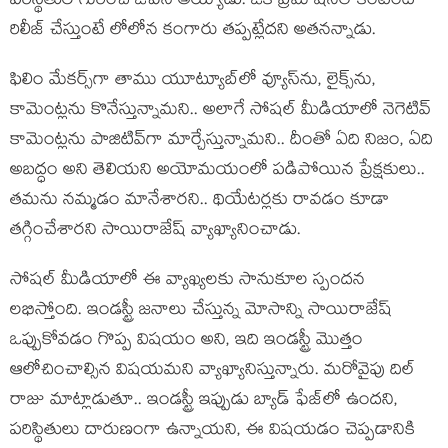
పరిస్థితుల గురించి ఓపెన్ అయ్యాడు. ఒక ప్రమోషనల్ కంటెంట్
రిలీజ్ చేస్తుంటే లోలోన కంగారు తప్పట్లేదని అతనన్నాడు.
ఫిలిం మేకర్స్‌గా తాము యూట్యూబ్‌లో వ్యూస్‌ను, లైక్స్‌ను,
కామెంట్లను కొనేస్తున్నామని.. అలాగే సోషల్ మీడియాలో నెగెటివ్
కామెంట్లను పాజిటివ్‌గా మార్చేస్తున్నామని.. దీంతో ఏది నిజం, ఏది
అబద్ధం అని తెలియని అయోమయంలో పడిపోయిన ప్రేక్షకులు..
తమను నమ్మడం మానేశారని.. థియేటర్లకు రావడం కూడా
తగ్గించేశారని సాయిరాజేష్ వ్యాఖ్యానించాడు.
సోషల్ మీడియాలో ఈ వ్యాఖ్యలకు సానుకూల స్పందన
లభిస్తోంది. ఇండస్ట్రీ జనాలు చేస్తున్న మోసాన్ని సాయిరాజేష్
ఒప్పుకోవడం గొప్ప విషయం అని, ఇది ఇండస్ట్రీ మొత్తం
ఆలోచించాల్సిన విషయమని వ్యాఖ్యానిస్తున్నారు. మరోవైపు దిల్
రాజు మాట్లాడుతూ.. ఇండస్ట్రీ ఇప్పుడు బ్యాడ్ ఫేజ్‌లో ఉందని,
పరిస్థితులు దారుణంగా ఉన్నాయని, ఈ విషయడం చెప్పడానికి