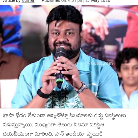
Article by
Kumar
Published on: 4:31 pm, 27 May 2026
భాషా భేదం లేకుండా అన్నిచోట్లా సినిమాలకు గడ్డు పరిస్థితులు
నడుస్తున్నాయి. ముఖ్యంగా తెలుగు సినిమా పరిస్థితి
దయనీయంగా మారింది. పాన్ ఇండియా స్థాయికి