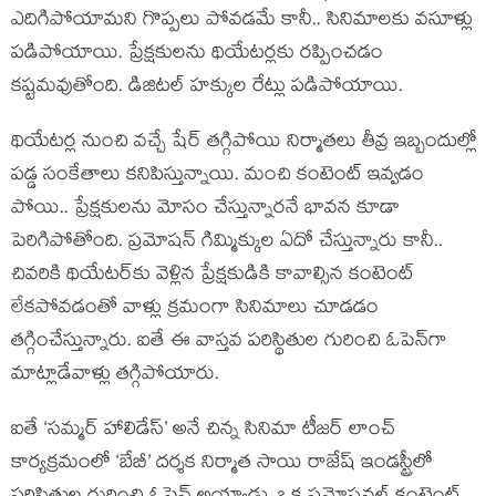
ఎదిగిపోయామని గొప్పలు పోవడమే కానీ.. సినిమాలకు వసూళ్లు
పడిపోయాయి. ప్రేక్షకులను థియేటర్లకు రప్పించడం
కష్టమవుతోంది. డిజిటల్ హక్కుల రేట్లు పడిపోయాయి.
థియేటర్ల నుంచి వచ్చే షేర్ తగ్గిపోయి నిర్మాతలు తీవ్ర ఇబ్బందుల్లో
పడ్డ సంకేతాలు కనిపిస్తున్నాయి. మంచి కంటెంట్ ఇవ్వడం
పోయి.. ప్రేక్షకులను మోసం చేస్తున్నారనే భావన కూడా
పెరిగిపోతోంది. ప్రమోషన్ గిమ్మిక్కుల ఏదో చేస్తున్నారు కానీ..
చివరికి థియేటర్‌కు వెళ్లిన ప్రేక్షకుడికి కావాల్సిన కంటెంట్
లేకపోవడంతో వాళ్లు క్రమంగా సినిమాలు చూడడం
తగ్గించేస్తున్నారు. ఐతే ఈ వాస్తవ పరిస్థితుల గురించి ఓపెన్‌గా
మాట్లాడేవాళ్లు తగ్గిపోయారు.
ఐతే ‘సమ్మర్ హాలిడేస్’ అనే చిన్న సినిమా టీజర్ లాంచ్
కార్యక్రమంలో ‘బేబీ’ దర్శక నిర్మాత సాయి రాజేష్ ఇండస్ట్రీలో