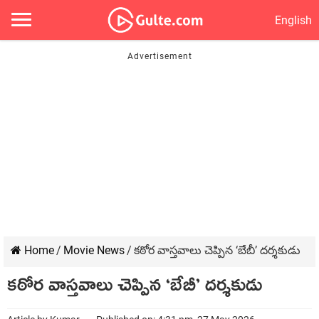
English
Home
/
Movie News
/
కఠోర వాస్తవాలు చెప్పిన ‘బేబీ’ దర్శకుడు
కఠోర వాస్తవాలు చెప్పిన ‘బేబీ’ దర్శకుడు