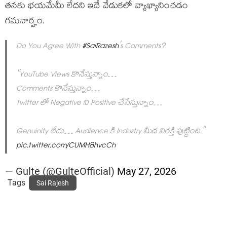
తనకు భయమేమీ లేదని ఇదే వేడుకలో వ్యాఖ్యానించడం
గమనార్హం.
Do You Agree With
#SaiRazesh
's Comments?
"YouTube Views కొనేస్తున్నాం…
Comments కొనేస్తున్నాం…
Twitter లో Negative ని Positive చేసేస్తున్నాం…
Genuinity లేదు… Audience కి Industry మీద విరక్తి పుట్టింది."
pic.twitter.com/CUMH8hvcCh
— Gulte (@GulteOfficial)
May 27, 2026
Tags
Sai Rajesh