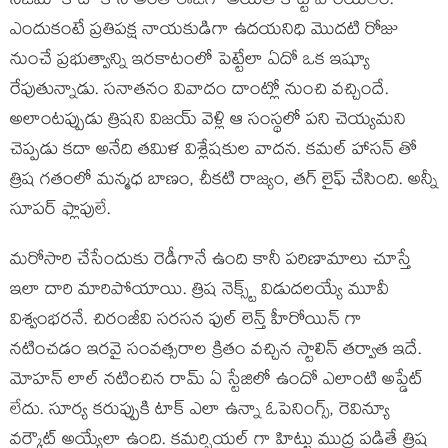
నిజమో కాదో కానీ అంత ఈజీగా అయితే కొట్టి పారేయలేం.
ఎందుకంటే ప్రతిపక్ష నాయకుడిగా ఉదయనిధి మొదటి రోజు
నుంచే ప్రభుత్వాన్ని ఇరకాటంలో పెట్టేలా ఏదో ఒక ఇష్యూ
రేపుతున్నాడు. సనాతనం వివాదం దాంట్లో నుంచి వచ్చిందే.
అలాంటప్పుడు త్రిషని విజయ్ వెళ్లి ఆ సంస్థలో పని చెయ్యమని
చెప్పడు కదా అనేది తమిళ విశ్లేషకుల వాదన. కమల్ హాసన్ తో
త్రిష గతంలో మన్మధ బాణం, చీకటి రాజ్యం, తగ్ లైఫ్ చేసింది. అన్నీ
సూపర్ ఫ్లాపులే.
మరోసారి చేసేందుకు రెడీగానే ఉంది కానీ పరిణామాలు చూస్తే
ఇలా దారి మారిపోయాయి. త్రిష నెక్స్ట్ విడుదలయ్యే మూవీ
విశ్వంభరనే. చిరంజీవి సరసన ఫుల్ లెన్త్ హీరోయిన్ గా
నటించడం ఇరవై సంవత్సరాల క్రితం వచ్చిన స్టాలిన్ తర్వాత ఇదే.
మోహన్ లాల్ నటించిన రామ్ ఏ స్టేజిలో ఉందో ఎలాంటి అప్డేట్
లేదు. సూర్య కరుప్పుకి టాక్ ఎలా ఉన్నా ఓపెనింగ్స్, రెవిన్యూ
వర్కౌట్ అయ్యేలా ఉంది. కమర్షియల్ గా హిట్టు ముద్ర పడితే త్రిష