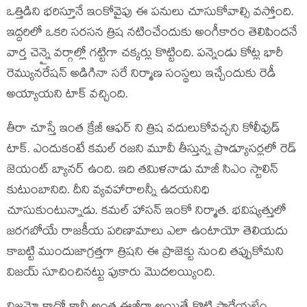
ఒత్తిడిని భరిస్తూనే ఇంకోవైపు ఈ పనులు చూసుకోవాల్సి వస్తోంది.
ఇద్దరిలో ఒకరి సరసన త్రిష నటించేందుకు అంగీకారం తెలిపిందనే
వార్త చెన్నై వర్గాల్లో గట్టిగా చక్కర్లు కొట్టింది. పన్నెండు కోట్ల భారీ
రెమ్యునరేషన్ అడిగినా సరే నిర్మాణ సంస్థలు ఇచ్చేందుకు రెడీ
అయ్యాయని టాక్ వచ్చింది.
తీరా చూస్తే ఇంత క్రేజీ ఆఫర్ ని త్రిష వదులుకోవచ్చని కోలీవుడ్
టాక్. ఎందుకంటే కమల్ రజని మూవీ తీస్తున్న ప్రొడ్యూసర్లలో రెడ్
జెయంట్ బ్యానర్ ఉంది. ఇది తమిళనాడు మాజీ సిఎం స్టాలిన్
కుటుంబానిది. దీని వ్యవహారాలన్నీ ఉదయనిధి
చూసుకుంటున్నాడు. కమల్ హాసన్ ఇంకో నిర్మాత. భవిష్యత్తులో
జరగబోయే రాజకీయ పరిణామాలు ఎలా ఉంటాయో తెలియదు
కాబట్టి ముందుజాగ్రత్తగా త్రిషని ఈ ప్రాజెక్టు నుంచి తప్పుకోమని
విజయ్ సూచించినట్టు పుకారు మొదలయ్యింది.