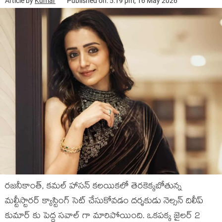
Article by
Kumar
Published on: 5:19 pm, 16 May 2026
రజనీకాంత్, కమల్ హాసన్ కలయికలో తెరకెక్కబోతున్న
మల్టీస్టారర్ క్యాస్టింగ్ సెట్ చేసుకోవడం దర్శకుడు నెల్సన్ దిలీప్
కుమార్ కు పెద్ద సవాల్ గా మారిపోయింది. ఒకపక్క జైలర్ 2