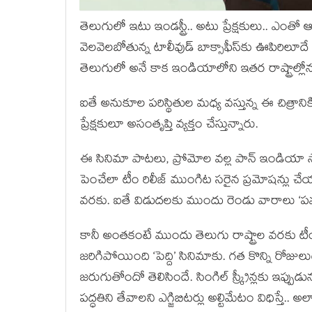
తెలుగులో ఇటు ఇండస్ట్రీ.. అటు ప్రేక్షకులు.. ఎంతో ఆ
వెలవెలబోతున్న టాలీవుడ్ బాక్సాఫీస్‌కు ఊపిరిలూద
తెలుగులో అనే కాక ఇండియాలోని ఇతర రాష్ట్రాల
ఐతే అనుకూల పరిస్థితుల మధ్య వస్తున్న ఈ చిత్రా
ప్రేక్షకులూ అసంతృప్తి వ్యక్తం చేస్తున్నారు.
ఈ సినిమా పాటలు, ప్రోమోల వల్ల పాన్ ఇండియా స్థ
పెంచేలా టీం రిలీజ్ ముంగిట సరైన ప్రమోషన్లు 
వరకు. ఐతే విడుదలకు ముందు రెండు వారాలు ‘పవర్ 
కానీ అంతకంటే ముందు తెలుగు రాష్ట్రాల వరకు టీం
జరిగిపోయింది ‘పెద్ది’ సినిమాకు. గత కొన్ని రోజుల
జరుగుతోందో తెలిసిందే. సింగిల్ స్క్రీన్లకు ఇప్పుడు
పద్ధతిని తేవాలని ఎగ్జిబిటర్లు అల్టిమేటం విధిస్తే.. 