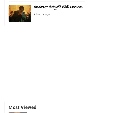
కనకరాజు కొట్టులో బోణీ బాగుంది
9 hours ago
Most Viewed