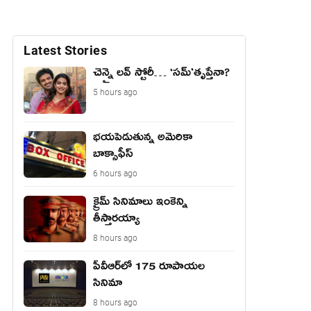
Latest Stories
చెన్నై లవ్ స్టోరీ… ‘సమ్’తృప్తేనా?
5 hours ago
భయపెడుతున్న అమెరికా
బాక్సాఫీస్
6 hours ago
క్రైమ్ సినిమాలు ఇంకెన్ని
తీస్తారయ్యా
8 hours ago
పీవీఆర్‌లో 175 రూపాయల
సినిమా
8 hours ago