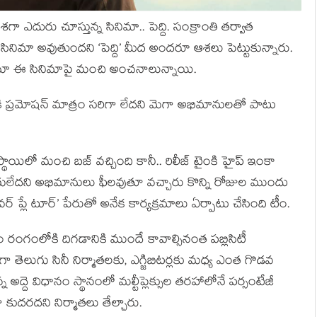
శగా ఎదురు చూస్తున్న సినిమా.. పెద్ది. సంక్రాంతి తర్వాత
ే సినిమా అవుతుందని ‘పెద్ది’ మీద అందరూ ఆశలు పెట్టుకున్నారు.
్లోనూ ఈ సినిమాపై మంచి అంచనాలున్నాయి.
నికి ప్రమోషన్ మాత్రం సరిగా లేదని మెగా అభిమానులతో పాటు
ాయిలో మంచి బజ్ వచ్చింది కానీ.. రిలీజ్ టైంకి హైప్ ఇంకా
చేయలేదని అభిమానులు ఫీలవుతూ వచ్చారు కొన్ని రోజుల ముందు
ప్లే టూర్’ పేరుతో అనేక కార్యక్రమాలు ఏర్పాటు చేసింది టీం.
 రంగంలోకి దిగడానికి ముందే కావాల్సినంత పబ్లిసిటీ
ుగా తెలుగు సినీ నిర్మాతలకు, ఎగ్జిబిటర్లకు మధ్య ఎంత గొడవ
న్న అద్దె విధానం స్థానంలో మల్టీప్లెక్సుల తరహాలోనే పర్సంటేజీ
అలా కుదరదని నిర్మాతలు తేల్చారు.