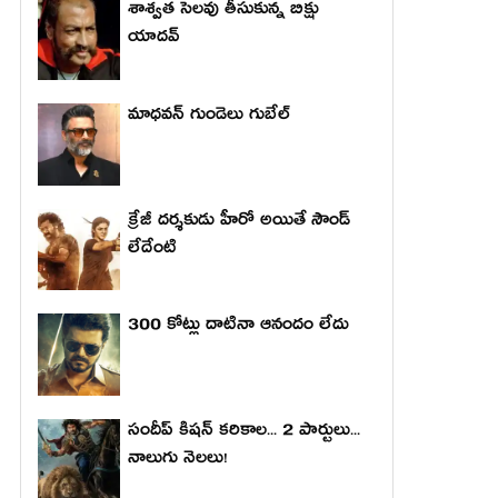
శాశ్వత సెలవు తీసుకున్న బిక్షు
యాదవ్
మాధ‌వ‌న్ గుండెలు గుబేల్‌
క్రేజీ దర్శకుడు హీరో అయితే సౌండ్
లేదేంటి
300 కోట్లు దాటినా ఆనందం లేదు
సందీప్ కిషన్ కరికాల... 2 పార్టులు...
నాలుగు నెలలు!