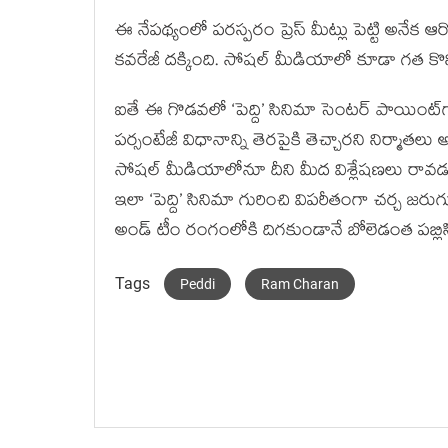
ఈ నేపథ్యంలో పరస్పరం ప్రెస్ మీట్లు పెట్టి అ
కవరేజీ దక్కింది. సోషల్ మీడియాలో కూడా గత కొన్న
ఐతే ఈ గొడవలో ‘పెద్ది’ సినిమా సెంటర్ పాయింట్‌గ
పర్సంటేజీ విధానాన్ని తెరపైకి తెచ్చారని నిర్మా
సోషల్ మీడియాలోనూ దీని మీద విశ్లేషణలు రావడం.. 
ఇలా ‘పెద్ది’ సినిమా గురించి విపరీతంగా చర్చ జర
అండ్ టీం రంగంలోకి దిగకుండానే బోలెడంత పబ్లిసిట
Tags
Peddi
Ram Charan