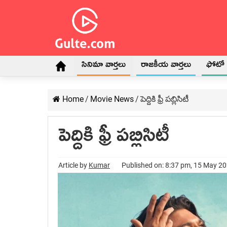
సినిమా వార్తలు
రాజకీయ వార్తలు
ఫోటో గ
Home
/
Movie News
/
పెద్దికి ఫ్రీ పబ్లిసిటీ
పెద్దికి ఫ్రీ పబ్లిసిటీ
Article by
Kumar
Published on: 8:37 pm, 15 May 2