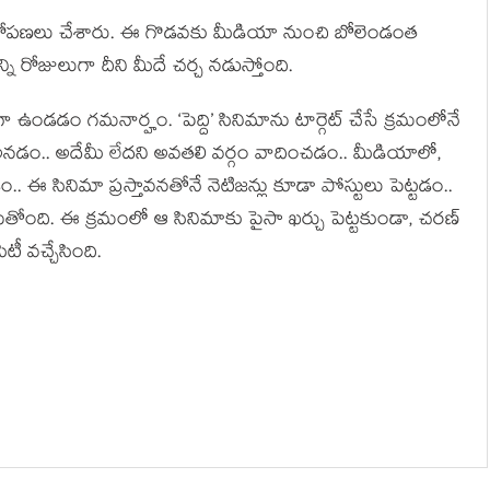
నేక ఆరోపణలు చేశారు. ఈ గొడవకు మీడియా నుంచి బోలెండంత
ి రోజులుగా దీని మీదే చర్చ నడుస్తోంది.
ా ఉండడం గమనార్హం. ‘పెద్ది’ సినిమాను టార్గెట్ చేసే క్రమంలోనే
తలు అనడం.. అదేమీ లేదని అవతలి వర్గం వాదించడం.. మీడియాలో,
ఈ సినిమా ప్రస్తావనతోనే నెటిజన్లు కూడా పోస్టులు పెట్టడం..
ుగుతోంది. ఈ క్రమంలో ఆ సినిమాకు పైసా ఖర్చు పెట్టకుండా, చరణ్
ీ వచ్చేసింది.