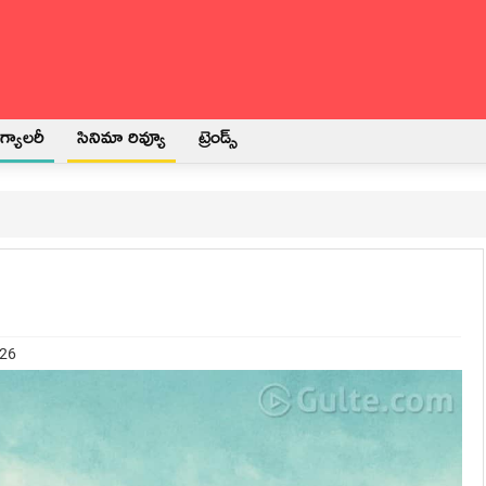
్యాలరీ
సినిమా రివ్యూ
ట్రెండ్స్
026