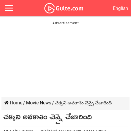
English
Home
/
Movie News
/
చక్కని అవకాశం చెన్నై చేజారింది
చక్కని అవకాశం చెన్నై చేజారింది