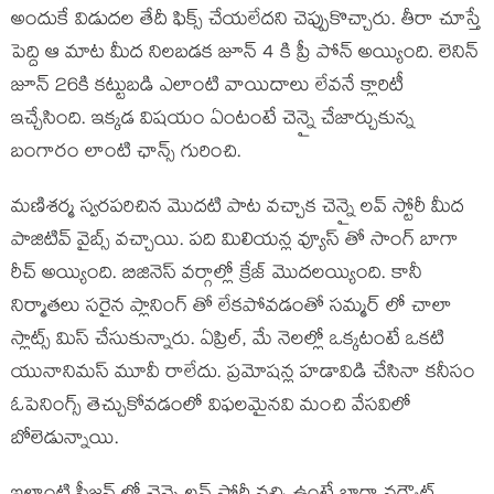
అందుకే విడుదల తేదీ ఫిక్స్ చేయలేదని చెప్పుకొచ్చారు. తీరా చూస్తే
పెద్ది ఆ మాట మీద నిలబడక జూన్ 4 కి ప్రీ పోన్ అయ్యింది. లెనిన్
జూన్ 26కి కట్టుబడి ఎలాంటి వాయిదాలు లేవనే క్లారిటీ
ఇచ్చేసింది. ఇక్కడ విషయం ఏంటంటే చెన్నై చేజార్చుకున్న
బంగారం లాంటి ఛాన్స్ గురించి.
మణిశర్మ స్వరపరిచిన మొదటి పాట వచ్చాక చెన్నై లవ్ స్టోరీ మీద
పాజిటివ్ వైబ్స్ వచ్చాయి. పది మిలియన్ల వ్యూస్ తో సాంగ్ బాగా
రీచ్ అయ్యింది. బిజినెస్ వర్గాల్లో క్రేజ్ మొదలయ్యింది. కానీ
నిర్మాతలు సరైన ప్లానింగ్ తో లేకపోవడంతో సమ్మర్ లో చాలా
స్లాట్స్ మిస్ చేసుకున్నారు. ఏప్రిల్, మే నెలల్లో ఒక్కటంటే ఒకటి
యునానిమస్ మూవీ రాలేదు. ప్రమోషన్ల హడావిడి చేసినా కనీసం
ఓపెనింగ్స్ తెచ్చుకోవడంలో విఫలమైనవి మంచి వేసవిలో
బోలెడున్నాయి.