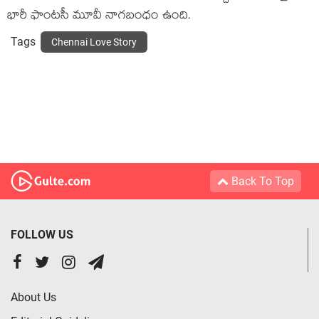
భారీ ఫాంటసీ మూవీ నాగబంధం ఉంది.
Tags
Chennai Love Story
Back To Top
FOLLOW US
About Us