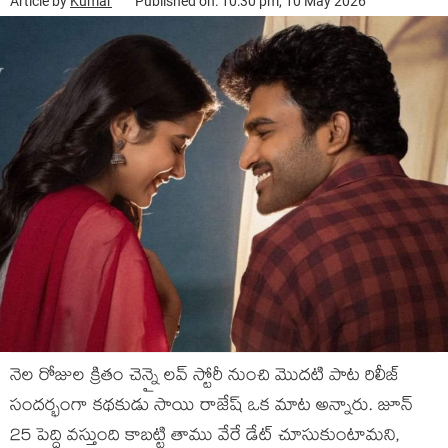
Article by
Kumar
Published on: 10:30 pm, 10 May 2026
నెల రోజుల క్రితం చెన్నై లవ్ స్టోరీ నుంచి మొదటి పాట రిలీజ్
సందర్భంగా కథకుడు సాయి రాజేష్ ఒక మాట అన్నారు. జూన్
25 పెద్ది వస్తుంది కాబట్టి తాము వేరే డేట్ చూసుకుంటామని,