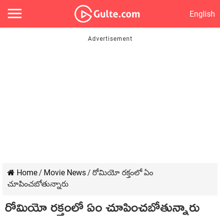
English
Home
/
Movie News
/
రోమియో రక్తంలో ఏం
చూపించబోతున్నారు
రోమియో రక్తంలో ఏం చూపించబోతున్నారు