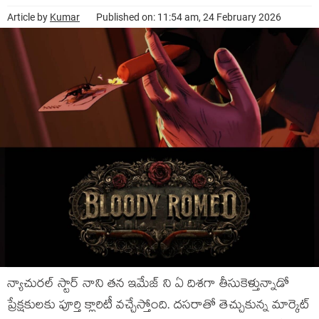
Article by
Kumar
Published on: 11:54 am, 24 February 2026
న్యాచురల్ స్టార్ నాని తన ఇమేజ్ ని ఏ దిశగా తీసుకెళ్తున్నాడో
ప్రేక్షకులకు పూర్తి క్లారిటీ వచ్చేస్తోంది. దసరాతో తెచ్చుకున్న మార్కెట్