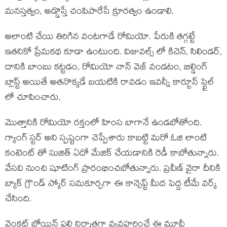
మనస్తత్వం, అడ్డొస్తే చంపిపారేసే క్రూరత్వం ఉండాలి.
అలాంటి చేయి తిరిగిన వంటగాడే రోమియో. పేరుకి తగ్గట్టే
ఇతనికో ప్రేమకథ కూడా ఉంటుంది. విజువల్స్ లో కిచెన్, సిలిండర్,
దానికి బాంబు కట్టడం, రోమియో నాన్ వెజ్ వండటం, బిల్డింగ్
బ్లాస్ట్ అయితే అతనొక్కడే బయటికి రావడం ఇవన్నీ కార్టూన్ స్టైల్
లో చూపించారు.
మొత్తానికి రోమియో రక్తంలో హింస బాగానే ఉండబోతోంది.
గ్యాంగ్ స్టర్ అని స్పష్టంగా చెప్పేశారు కాబట్టి మరో ఓజి లాంటి
కంటెంట్ తో సుజిత్ ఏదో మేజిక్ చేయడానికి రెడీ కాబోతున్నారు.
వేసవి నుంచి షూటింగ్ ప్రారంభించబోతున్నారు. ప్రవీణ్ వైరా దీనికి
బ్యాక్ గ్రౌండ్ స్కోర్ సమకూర్చగా ఈ కాన్సెప్ట్ మీద పెద్ద టీమే వర్క్
చేసింది.
వెంకట్ బోయిన్ పల్లి నిర్మాతగా వ్యవహరించే ఈ మూవీ