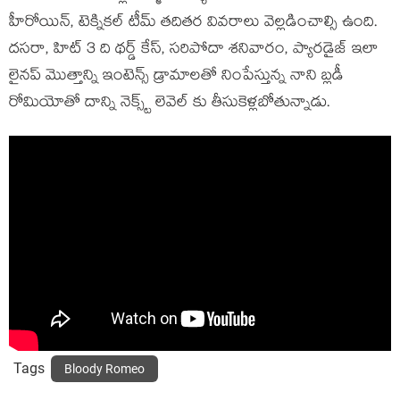
హీరోయిన్, టెక్నికల్ టీమ్ తదితర వివరాలు వెల్లడించాల్సి ఉంది.
దసరా, హిట్ 3 ది థర్డ్ కేస్, సరిపోదా శనివారం, ప్యారడైజ్ ఇలా
లైనప్ మొత్తాన్ని ఇంటెన్స్ డ్రామాలతో నింపేస్తున్న నాని బ్లడీ
రోమియోతో దాన్ని నెక్స్ట్ లెవెల్ కు తీసుకెళ్లబోతున్నాడు.
Tags
Bloody Romeo