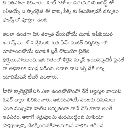
ని సరిపోదా శనివారం, హిట్ 3తో బలపరుచుకుని ఆగస్ట్ లో
రిలీజయ్యే ది ప్యారడైజ్ తో దాన్ని పీక్స్ కు తీసుకెళ్తాడనే నమ్మకం
ఫ్యాన్స్ లో పూర్తిగా ఉంది.
ఇదిలా ఉండగా దీని తర్వాత చేయబోయే మూవీ అఫీషియల్
అనౌన్స్ మెంట్ వచ్చేసింది. ఓజి ఫేమ్ సుజిత్ దర్శకత్వంలో
రూపొందబోయే మూవీకి బ్లడీ రోమియో టైటిల్
ఫిక్సైయిపోయింది. ఇది గతంలో లీకైన న్యూస్ అయినప్పటికీ ఫైనల్
గా అధికారిక ముద్ర పడింది. ఇవాళ నాని బర్త్ డేకి చిన్న
యానిమేషన్ టీజర్ వదిలారు.
హీరో క్యారెక్టరైజేషన్ ఎలా ఉండబోతోందో వేరే ఆర్టిస్టుల వాయిస్
ఓవర్ ద్వారా వినిపించారు. అదిరిరిపోయే వంటకు దినుసులు
ఎంత ముఖ్యమో వాటిని అద్భుతంగా వాడే చెఫ్ కూడా అంతే
అవసరం. అలాగే శత్రువులను తుదముట్టించి మాఫియా
సామ్రాజ్యాన్ని చేజిక్కించుకోవాలనుకునే వాళ్లకు తెగించే