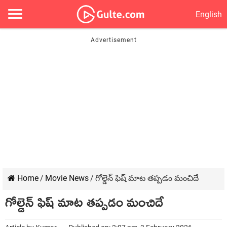
English
Home
/
Movie News
/
గోల్డెన్ ఫిష్ మాట తప్పడం మంచిదే
గోల్డెన్ ఫిష్ మాట తప్పడం మంచిదే