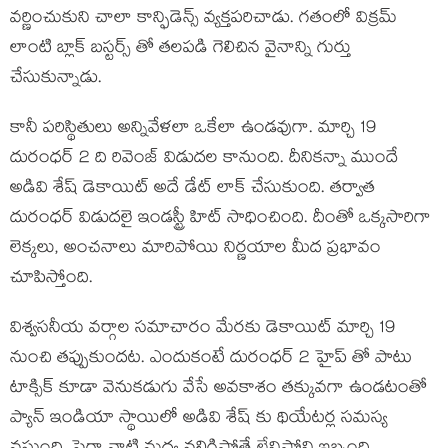
వర్ణించుకుని చాలా కాన్ఫిడెన్స్ వ్యక్తపరిచాడు. గతంలో విక్రమ్
లాంటి బ్లాక్ బస్టర్స్ తో తలపడి గెలిచిన వైనాన్ని గుర్తు
చేసుకున్నాడు.
కానీ పరిస్థితులు అన్నివేళలా ఒకేలా ఉండవుగా. మార్చి 19
దురంధర్ 2 ది రివెంజ్ విడుదల కానుంది. దీనికన్నా ముందే
అడివి శేష్ డెకాయిట్ అదే డేట్ లాక్ చేసుకుంది. తర్వాత
దురంధర్ విడుదలై ఇండస్ట్రీ హిట్ సాధించింది. దీంతో ఒక్కసారిగా
లెక్కలు, అంచనాలు మారిపోయి నిర్ణయాల మీద ప్రభావం
చూపిస్తోంది.
విశ్వసనీయ వర్గాల సమాచారం మేరకు డెకాయిట్ మార్చి 19
నుంచి తప్పుకుందట. ఎందుకంటే దురంధర్ 2 హైప్ తో పాటు
టాక్సిక్ కూడా వెనుకడుగు వేసే అవకాశం తక్కువగా ఉండటంతో
ప్యాన్ ఇండియా స్థాయిలో అడివి శేష్ కు థియేటర్ల సమస్య