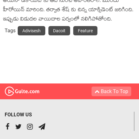
అయినా డెకాయిట్ కు ఆది నుంచి అవాంతరాలే. ముందు
హీరోయిన్ మారింది. తర్వాత శేష్ కు చిన్న యాక్సిడెంట్ జరిగింది.
ఇప్పుడు విడుదల వాయిదాల పర్వంలో నలిగిపోతోంది.
Tags
Adivisesh
Dacoit
Feature
Back To Top
FOLLOW US