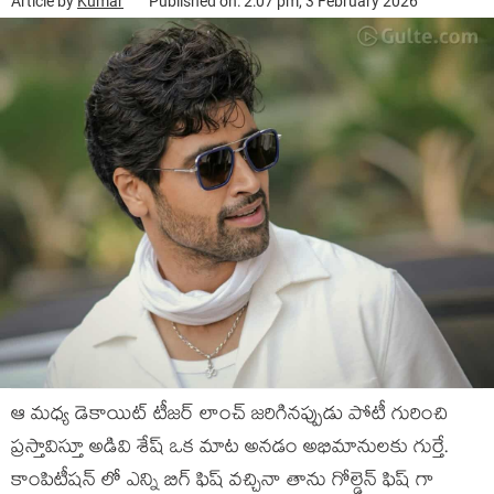
Article by
Kumar
Published on: 2:07 pm, 3 February 2026
ఆ మధ్య డెకాయిట్ టీజర్ లాంచ్ జరిగినప్పుడు పోటీ గురించి
ప్రస్తావిస్తూ అడివి శేష్ ఒక మాట అనడం అభిమానులకు గుర్తే.
కాంపిటీషన్ లో ఎన్ని బిగ్ ఫిష్ వచ్చినా తాను గోల్డెన్ ఫిష్ గా