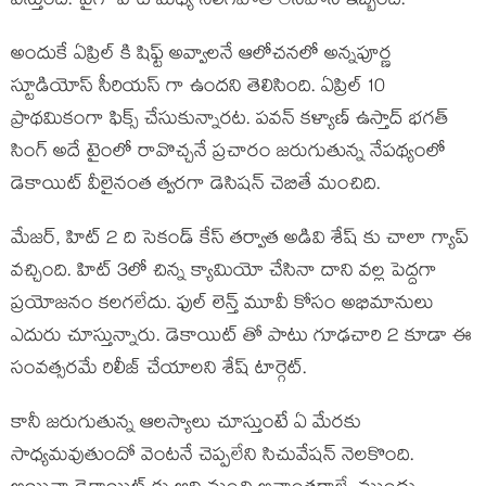
వస్తుంది. పైగా వాటి మధ్య నలిగిపోతే లేనిపోని ఇబ్బంది.
అందుకే ఏప్రిల్ కి షిఫ్ట్ అవ్వాలనే ఆలోచనలో అన్నపూర్ణ
స్టూడియోస్ సీరియస్ గా ఉందని తెలిసింది. ఏప్రిల్ 10
ప్రాథమికంగా ఫిక్స్ చేసుకున్నారట. పవన్ కళ్యాణ్ ఉస్తాద్ భగత్
సింగ్ అదే టైంలో రావొచ్చనే ప్రచారం జరుగుతున్న నేపథ్యంలో
డెకాయిట్ వీలైనంత త్వరగా డెసిషన్ చెబితే మంచిది.
మేజర్, హిట్ 2 ది సెకండ్ కేస్ తర్వాత అడివి శేష్ కు చాలా గ్యాప్
వచ్చింది. హిట్ 3లో చిన్న క్యామియో చేసినా దాని వల్ల పెద్దగా
ప్రయోజనం కలగలేదు. ఫుల్ లెన్త్ మూవీ కోసం అభిమానులు
ఎదురు చూస్తున్నారు. డెకాయిట్ తో పాటు గూఢచారి 2 కూడా ఈ
సంవత్సరమే రిలీజ్ చేయాలని శేష్ టార్గెట్.
కానీ జరుగుతున్న ఆలస్యాలు చూస్తుంటే ఏ మేరకు
సాధ్యమవుతుందో వెంటనే చెప్పలేని సిచువేషన్ నెలకొంది.