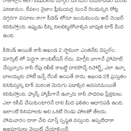
రోజుల్లోనే తిరిగి విడుదలకు మార్గం సుగమం చేసుకోవడం మంచి
పరిణామం. కేవలం నైజాం ప్రీమియర్ల నుంచే రెండున్నర కోట్ల
దగ్గరగా వసూలు కాగా సీడెడ్ లోనూ ఇంచుమించు అదే నెంబర్
కనిపిస్తోంది. ఇప్పుడు దీన్ని నిలబెట్టుకోవాల్సిన బాధ్యత టాక్ మీద
ఉంది.
వీకెండ్ అయితే కానీ అఖండ 2 స్టామినా ఎంతనేది చెప్పలేం.
మార్కెట్ లో పెద్దగా కాంపిటీషన్ లేదు. మోగ్లీని బాగానే ప్రోమోట్
చేస్తున్నారు కానీ రేపు రిలీజ్ కాబట్టి దానికొచ్చే రిపోర్ట్స్ ఎలా ఉన్నా
బాలయ్యకు పోటీ ఇచ్చే రేంజ్ అయితే కాదు. అఖండ 2కి ప్రస్తుతం
వినిపిస్తున్న టాక్ మరింత మెరుగు పడాల్సిన అవసరమయితే
కనిపిస్తోంది. ఫ్యాన్స్ హ్యాపీగానే ఉన్నారు కానీ సాధరణ ప్రేక్షకులు
ఎలా రిసీవ్ చేసుకుంటారనే దాని మీద ఫలితం ఆధారపడి ఉంది.
ఇలాంటి సినిమాలకు అది ఒకటి రెండు షోలతో తేలదు.
సోమవారం దాకా వేచి చూస్తే స్పష్టత వస్తుంది. అప్పటిదాకా
అభిమానులు వెయిట్ చేయాల్సిందే.