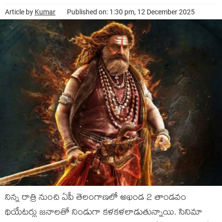
Article by
Kumar
Published on: 1:30 pm, 12 December 2025
నిన్న రాత్రి నుంచి ఏపీ తెలంగాణలో అఖండ 2 తాండవం
థియేటర్లు జనాలతో నిండుగా కళకళలాడుతున్నాయి. సినిమా