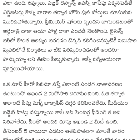
ఎలా ఉంది, రివ్యూలు, పబ్లిక్ రెస్పాన్స్ ఇవన్నీ కాసేపు పక్కనపెడితే
ఎగ్జిబిటర్లు కొన్ని వారాల తర్వాత హౌస్ ఫుల్ బోర్డులు చూసుకుని
మురిసిపోతున్నారు. ప్రీమియర్ షోలకు స్పందన బాగుండటంతో
అర్ధరాత్రి దాకా ఆయా హాళ్ల దాకా సందడి నెలకొంది. లైసెన్స్
జరీలో కొంత ఆలస్యం జరగడం టెన్షన్ కలిగించినప్పటికీ నిమిషాల
వ్యవధిలోనే నిర్మాతలు వాటిని పరిష్కరించడంతో అందరూ
హమ్మయ్యా అని ఊపిరి పీల్చుకున్నారు. అన్నీ దిగ్విజయంగా
పూర్తయిపోయాయి.
ఒక మాస్ హీరో సినిమా వస్తే ఎలాంటి పండగ వాతావరణం
ఉంటుందో అఖండ 2 మరోసారి నిరూపించింది. ఓజి తర్వాత
అలాంటి సీన్లు మళ్ళీ బాక్సాఫీస్ దగ్గర కనిపించలేదు. మీడియం
బడ్జెట్ హిట్లు వస్తున్నాయి కానీ బిసి సెంటర్ల ఫీడింగ్ కి అవి
సరిపోలేదు. దీంతో అందరి చూపు అఖండ 2 మీదే ఉంది.
డిసెంబర్ 5 వాయిదా పడటం ఆశనిపాతంగా మారితే వారం