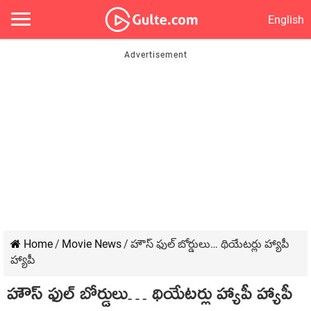
English
Home
/
Movie News
/
హౌస్ ఫుల్ బోర్డులు… థియేటర్లు హ్యాపీ
హ్యాపీ
హౌస్ ఫుల్ బోర్డులు… థియేటర్లు హ్యాపీ హ్యాపీ