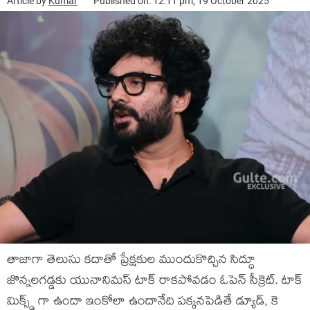
Article by
Kumar
Published on: 12:11 pm, 19 October 2025
తాజాగా తెలుసు కదాతో ప్రేక్షకుల ముందుకొచ్చిన సిద్ధూ
జొన్నలగడ్డకు యునానిమస్ టాక్ రాకపోవడం ఓపెన్ సీక్రెట్. టాక్
మిక్స్డ్ గా ఉందా ఇంకోలా ఉందానేది పక్కనపెడితే డ్యూడ్, కె