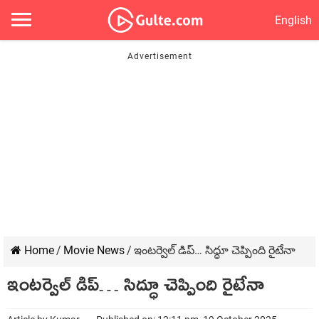
English
Home
/
Movie News
/
ఇంటర్వెల్ డిప్… సిద్ధూ చెప్పింది రైటేనా
ఇంటర్వెల్ డిప్… సిద్ధూ చెప్పింది రైటేనా