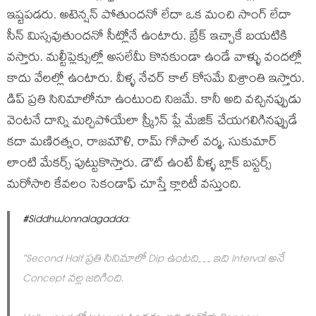
ఇష్టపడరు. అటెన్షన్ పోతుందనో లేదా ఒక మంచి సాంగ్ లేదా
సీన్ మిస్సవుతుందనో సీట్లోనే ఉంటారు. బ్రేక్ ఇచ్చాకే బయటికి
వస్తారు. మల్టీప్లెక్సుల్లో అసలేమీ కొనకుండా ఉండే వాళ్ళు వందల్లో
కాదు వేలల్లో ఉంటారు. వీళ్ళ నేచర్ కాల్ కోసమే విశ్రాంతి ఇస్తారు.
డిప్ ప్రతి సినిమాలోనూ ఉంటుంది నిజమే. కానీ అది వచ్చినప్పుడు
వెంటనే దాన్ని మర్చిపోయేలా స్క్రీన్ ప్లే మేజిక్ చేయగలిగినప్పుడే
కదా మణిరత్నం, రాజమౌళి, రామ్ గోపాల్ వర్మ, సుకుమార్
లాంటి మేకర్స్ పుట్టుకొస్తారు. డౌట్ ఉంటే వీళ్ళ బ్లాక్ బస్టర్స్
మరోసారి కేవలం సెకండాఫ్ చూస్తే క్లారిటీ వస్తుంది.
#SiddhuJonnalagadda
:
“Second Half ప్రతి సినిమాలో Dip ఉంటది… ఇది Interval అనే
Concept వల్ల జరిగింది.