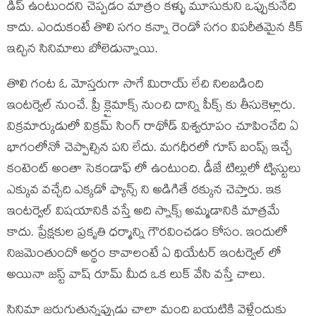
డిప్ ఉంటుందని చెప్పడం మాత్రం కళ్ళు మూసుకుని ఒప్పుకునేది
కాదు. ఎందుకంటే తొలి సగం కన్నా రెండో సగం విపరీతమైన కిక్
ఇచ్చిన సినిమాలు బోలెడున్నాయి.
తొలి గంట ఓ మోస్తరుగా సాగే మిరాయ్ లేచి నిలబడింది
ఇంటర్వెల్ నుంచే. ప్రీ క్లైమాక్స్ నుంచి దాన్ని పీక్స్ కు తీసుకెళ్లారు.
విక్రమార్కుడులో విక్రమ్ సింగ్ రాథోడ్ విశ్వరూపం చూపించేది ఏ
భాగంలోనో చెప్పాల్సిన పని లేదు. మగధీరలో గూస్ బంప్స్ ఇచ్చే
కంటెంట్ అంతా సెకండాఫ్ లో ఉంటుంది. డీజే టిల్లులో ట్విస్టులు
ఎక్కువ వచ్చేది ఎక్కడో ఫ్యాన్స్ ని అడిగితే ఠక్కున చెప్తారు. ఇక
ఇంటర్వెల్ విషయానికి వస్తే అది స్నాక్స్ అమ్మడానికి మాత్రమే
కాదు. ప్రేక్షకుల ప్రకృతి ధర్మాన్ని గౌరవించడం కోసం. ఇందులో
నిజమెంతుందో అర్థం కావాలంటే ఏ థియేటర్ ఇంటర్వెల్ లో
అయినా జస్ట్ వాష్ రూమ్ మీద ఒక లుక్ వేసి వస్తే చాలు.
సినిమా జరుగుతున్నప్పుడు చాలా మంది బయటికి వెళ్లేందుకు