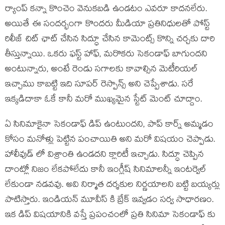
ర్యాంప్ కన్నా కొంచెం వెనుకబడి ఉండటం ఎవరూ కాదనలేరు.
అయితే ఈ సందర్భంగా కొందరు మీడియా ప్రతినిధులతో పోస్ట్
రిలీజ్ చిట్ ఛాట్ చేసిన సిద్ధూ చేసిన కామెంట్స్ కొన్ని చర్చకు దారి
తీస్తున్నాయి. ఒకరు ఫస్ట్ హాఫ్, మరొకరు సెకండాఫ్ బాగుందని
అంటున్నారు, అంటే రెండు సగాలకు కావాల్సిన మెటీరియల్
ఇచ్చాము కాబట్టి ఇది సూపర్ రెస్పాన్స్ అని చెప్పేశాడు. సరే
ఇక్కడిదాకా ఓకే కానీ మరో ముఖ్యమైన స్టేట్ మెంట్ చూద్దాం.
ఏ సినిమాకైనా సెకండాఫ్ డిప్ ఉంటుందని, పాప్ కార్న్ అమ్మడం
కోసం మనోళ్లు పెట్టిన పంచాయితి అని మరో విషయం చెప్పాడు.
హాలీవుడ్ లో విశ్రాంతి ఉండదని క్లారిటీ ఇచ్చాడు. సిద్ధూ చెప్పిన
దాంట్లో నిజం లేకపోలేదు కానీ ఇంగ్లీష్ సినిమాలన్నీ ఇంటర్వెల్
లేకుండా నడవవు. అవి నిర్మాత దర్శకుల నిర్ణయాలని బట్టి బయ్యర్లు
పాటిస్తారు. ఇండియన్ మూవీస్ కి బ్రేక్ ఇవ్వడం సర్వ సాధారణం.
ఇక డిప్ విషయానికి వస్తే ప్రపంచంలో ప్రతి సినిమా సెకండాఫ్ కు