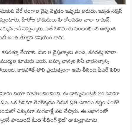
దనుకుని వేరే రంగాల వైపు వెళ్లడం ఇప్పుడు అరుదు. ఇక్కడ సక్సెస్
 వస్తుంటారు. హీరోల కొడుకులు హీరోలవడం చాలా కామన్.
క్కువగానే వస్తున్నారు. ఐతే సినిమాకు సంబంధించి అత్యంత
ంటే అంత తేలికైన విషయం కాదు.
 కసరత్తూ చేయాలి. మరి ఆ నైపుణ్యాలు ఉండి, కసరత్తు కూడా
తికల ముద్దుల కూతురు దియ. అమ్మా నాన్నల సినీ వారసత్వాన్ని
పోయింది. కాకపోతే తొలి ప్రయత్నంగా ఆమె తీసింది ఫీచర్ ఫిలిం
 డ్రామాను దియా రూపొందించింది. ఈ డాక్యుమెంటరీ 24 సినిమా
 విశేషం. ఒక సినిమా తెరకెక్కడం వెనుక ప్రతి విభాగం కష్టం ఎంతో
ందులో ఎక్కువగా మగవాళ్లే పని చేస్తారు. ఈ విభాగంలో
ారనే పాయింట్ మీద ‘లీడింగ్ లైట్’ డాక్యుడ్రామాను