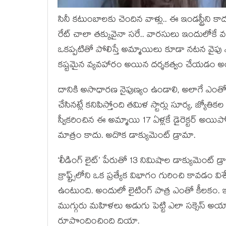
సినీ కటుంబాలకు చెందిన వాళ్లు.. ఈ ఇండస్ట్రీని కా
రేట్ చాలా తక్కువైనా సరే.. వారసులు ఇందులోకే
ఒకప్పటితో పోలిస్తే అమ్మాయిలు కూడా నటన వైపు ఎ
కష్టమైన వ్యవహారం అయిన దర్శకత్వం చేయడం అ
దానికి అసాధారణ నైపుణ్యం ఉండాలి, అలాగే ఎంతో
చేసినట్లే కనిపిస్తోంది తమిళ స్టార్లు సూర్య, జ్యో
స్వీకరించిన ఈ అమ్మాయి 17 ఏళ్లకే డైరెక్టర్ అయి
మాత్రం కాదు. అదొక డాక్యుమెంట్ డ్రామా.
‘లీడింగ్ లైట్’ పేరుతో 13 నిమిషాల డాక్యుమెంట్
క్రాఫ్ట్స్‌లోని ఒక ప్రత్యేక విభాగం గురించి కావడం
ఉంటుంది. అందులో లైటింగ్ పాత్ర ఎంతో కీలకం. ఇ
ముగ్గురు మహిళలు అడుగు పెట్టి ఎలా సక్సెస్ అయ్య
రూపొందించింది దియా.