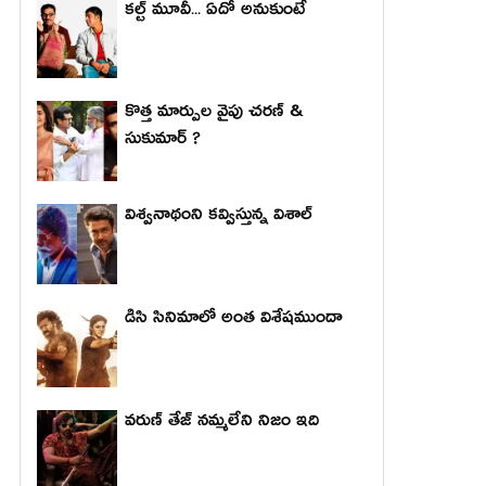
కల్ట్ మూవీ... ఏదో అనుకుంటే
కొత్త మార్పుల వైపు చరణ్ &
సుకుమార్ ?
విశ్వనాథంని కవ్విస్తున్న విశాల్
డిసి సినిమాలో అంత విశేషముందా
వరుణ్ తేజ్ నమ్మలేని నిజం ఇది