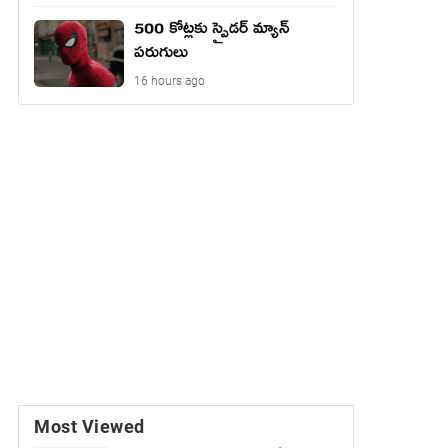
500 కోట్లకు స్పైడర్ మ్యాన్
పరుగులు
16 hours ago
Most Viewed