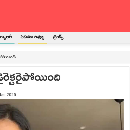
్యాలరీ
సినిమా రివ్యూ
ట్రెండ్స్
రైపోయింది
రెక్టరైపోయింది
mber 2025