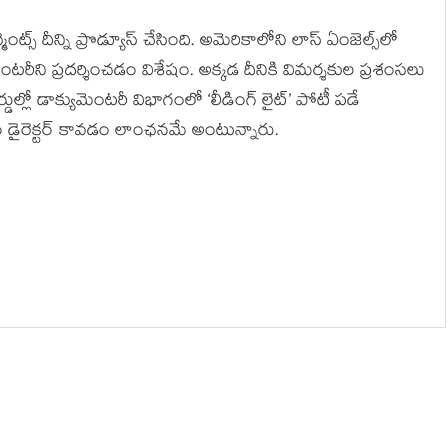
ంట్స్ దీన్ని ప్రొడ్యూస్ చేసింది. అమెరికాలోని లాస్ ఏంజెల్స్‌లో
ంటరీని ప్రదర్శించడం విశేషం. అక్కడ దీనికి విమర్శకుల ప్రశంసలు
ుల్లో డాక్యుమెంటరీ విభాగంలో ‘లీడింగ్ లైట్’ పోటీ పడే
ం డైరెక్టర్ కావడం లాంఛనమే అంటున్నారు.