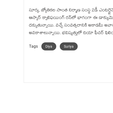
సూర్య, జ్యోతికల సొంత నిర్మాణ సంస్థ 2డీ ఎంటర్టైన్మె
ఆస్కార్ క్వాలిఫయింగ్ రన్‌లో భాగంగా ఈ డాక్యుమె
దక్కుతున్నాయి. వచ్చే సంవత్సరానికి అకాడమీ అవార్డ
అవకాశాలున్నాయి. భవిష్యత్తులో దియా ఫీచర్ ఫిలి
Tags
Diya
Suriya