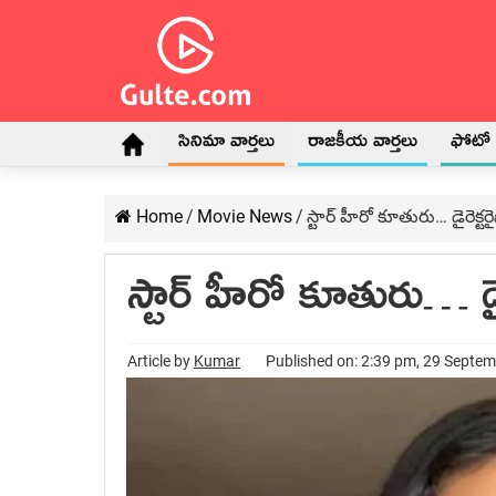
సినిమా వార్తలు
రాజకీయ వార్తలు
ఫోటో గ
Home
/
Movie News
/
స్టార్ హీరో కూతురు… డైరెక్ట
స్టార్ హీరో కూతురు… డై
Article by
Kumar
Published on: 2:39 pm, 29 Septe