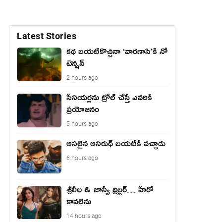
Latest Stories
కథ బయటికొచ్చినా ‘వారణాసి’కి నో
టెన్షన్
2 hours ago
సీనియర్లను ట్రోల్ చేస్తే ఎవరికి
ప్రయోజనం
5 hours ago
అసలైన అనిరుధ్ బయటికి వచ్చాడు
6 hours ago
శ్రీలీల & జాన్వీ థ్రిల్లర్… హీరో
కావలెను
14 hours ago