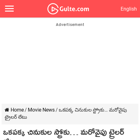
English
Home
/
Movie News
/
ఒకపక్క చినుకుల స్ట్రోకు… మరోవైపు
ట్రైలర్ లేటు
ఒకపక్క చినుకుల స్ట్రోకు… మరోవైపు ట్రైలర్