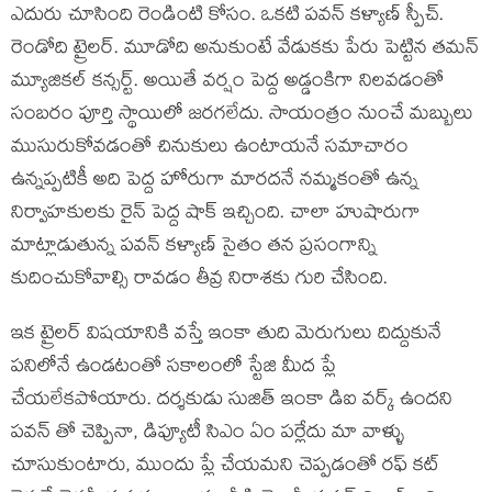
ఎదురు చూసింది రెండింటి కోసం. ఒకటి పవన్ కళ్యాణ్ స్పీచ్.
రెండోది ట్రైలర్. మూడోది అనుకుంటే వేడుకకు పేరు పెట్టిన తమన్
మ్యూజికల్ కన్సర్ట్. అయితే వర్షం పెద్ద అడ్డంకిగా నిలవడంతో
సంబరం పూర్తి స్థాయిలో జరగలేదు. సాయంత్రం నుంచే మబ్బులు
ముసురుకోవడంతో చినుకులు ఉంటాయనే సమాచారం
ఉన్నప్పటికీ అది పెద్ద హోరుగా మారదనే నమ్మకంతో ఉన్న
నిర్వాహకులకు రైన్ పెద్ద షాక్ ఇచ్చింది. చాలా హుషారుగా
మాట్లాడుతున్న పవన్ కళ్యాణ్ సైతం తన ప్రసంగాన్ని
కుదించుకోవాల్సి రావడం తీవ్ర నిరాశకు గురి చేసింది.
ఇక ట్రైలర్ విషయానికి వస్తే ఇంకా తుది మెరుగులు దిద్దుకునే
పనిలోనే ఉండటంతో సకాలంలో స్టేజి మీద ప్లే
చేయలేకపోయారు. దర్శకుడు సుజిత్ ఇంకా డిఐ వర్క్ ఉందని
పవన్ తో చెప్పినా, డిప్యూటీ సిఎం ఏం పర్లేదు మా వాళ్ళు
చూసుకుంటారు, ముందు ప్లే చేయమని చెప్పడంతో రఫ్ కట్