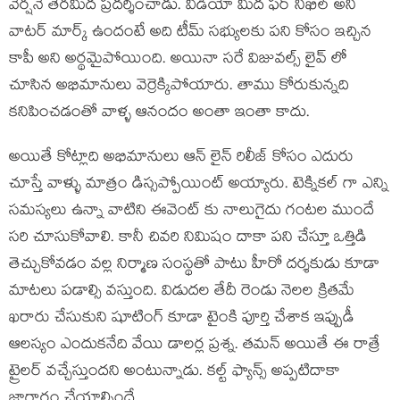
వెర్షనే తెరమీద ప్రదర్శించాడు. వీడియో మీద ఫర్ నిఖిల్ అని
వాటర్ మార్క్ ఉందంటే అది టీమ్ సభ్యులకు పని కోసం ఇచ్చిన
కాపీ అని అర్థమైపోయింది. అయినా సరే విజువల్స్ లైవ్ లో
చూసిన అభిమానులు వెర్రెక్కిపోయారు. తాము కోరుకున్నది
కనిపించడంతో వాళ్ళ ఆనందం అంతా ఇంతా కాదు.
అయితే కోట్లాది అభిమానులు ఆన్ లైన్ రిలీజ్ కోసం ఎదురు
చూస్తే వాళ్ళు మాత్రం డిస్సప్పోయింట్ అయ్యారు. టెక్నికల్ గా ఎన్ని
సమస్యలు ఉన్నా వాటిని ఈవెంట్ కు నాలుగైదు గంటల ముందే
సరి చూసుకోవాలి. కానీ చివరి నిమిషం దాకా పని చేస్తూ ఒత్తిడి
తెచ్చుకోవడం వల్ల నిర్మాణ సంస్థతో పాటు హీరో దర్శకుడు కూడా
మాటలు పడాల్సి వస్తుంది. విడుదల తేదీ రెండు నెలల క్రితమే
ఖరారు చేసుకుని షూటింగ్ కూడా టైంకి పూర్తి చేశాక ఇప్పుడీ
ఆలస్యం ఎందుకనేది వేయి డాలర్ల ప్రశ్న. తమన్ అయితే ఈ రాత్రే
ట్రైలర్ వచ్చేస్తుందని అంటున్నాడు. కల్ట్ ఫ్యాన్స్ అప్పటిదాకా
జాగారం చేయాల్సిందే.