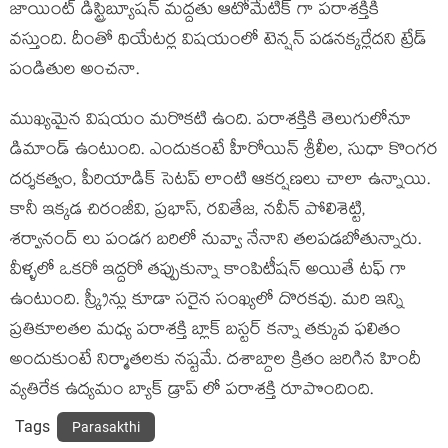
జాయింట్ డిస్ట్రిబ్యూషన్ మద్దతు ఆటోమేటిక్ గా పరాశక్తికి
వస్తుంది. దీంతో థియేటర్ల విషయంలో టెన్షన్ పడనక్కర్లేదని ట్రేడ్
పండితుల అంచనా.
ముఖ్యమైన విషయం మరొకటి ఉంది. పరాశక్తికి తెలుగులోనూ
డిమాండ్ ఉంటుంది. ఎందుకంటే హీరోయిన్ శ్రీలీల, సుధా కొంగర
దర్శకత్వం, పీరియాడిక్ సెటప్ లాంటి ఆకర్షణలు చాలా ఉన్నాయి.
కానీ ఇక్కడ చిరంజీవి, ప్రభాస్, రవితేజ, నవీన్ పోలిశెట్టి,
శర్వానంద్ లు పండగ బరిలో నువ్వా నేనాని తలపడబోతున్నారు.
వీళ్ళలో ఒకరో ఇద్దరో తప్పుకున్నా కాంపిటీషన్ అయితే టఫ్ గా
ఉంటుంది. స్క్రీన్లు కూడా సరైన సంఖ్యలో దొరకవు. మరి ఇన్ని
ప్రతికూలతల మధ్య పరాశక్తి బ్లాక్ బస్టర్ కన్నా తక్కువ ఫలితం
అందుకుంటే నిర్మాతలకు నష్టమే. దశాబ్దాల క్రితం జరిగిన హిందీ
వ్యతిరేక ఉద్యమం బ్యాక్ డ్రాప్ లో పరాశక్తి రూపొందింది.
Tags
Parasakthi