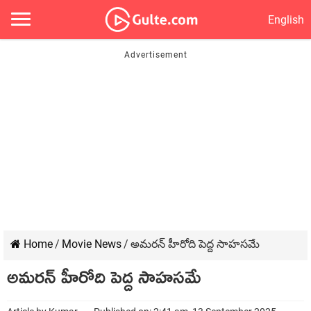
English
Home
/
Movie News
/
అమరన్ హీరోది పెద్ద సాహసమే
అమరన్ హీరోది పెద్ద సాహసమే