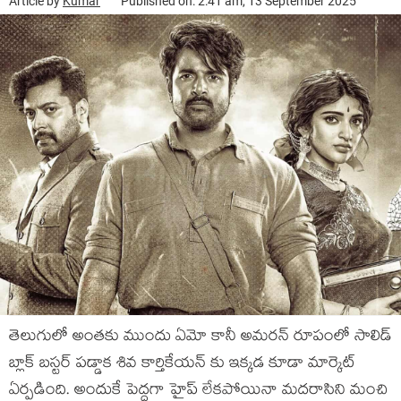
Article by
Kumar
Published on: 2:41 am, 13 September 2025
తెలుగులో అంతకు ముందు ఏమో కానీ అమరన్ రూపంలో సాలిడ్
బ్లాక్ బస్టర్ పడ్డాక శివ కార్తికేయన్ కు ఇక్కడ కూడా మార్కెట్
ఏర్పడింది. అందుకే పెద్దగా హైప్ లేకపోయినా మదరాసిని మంచి