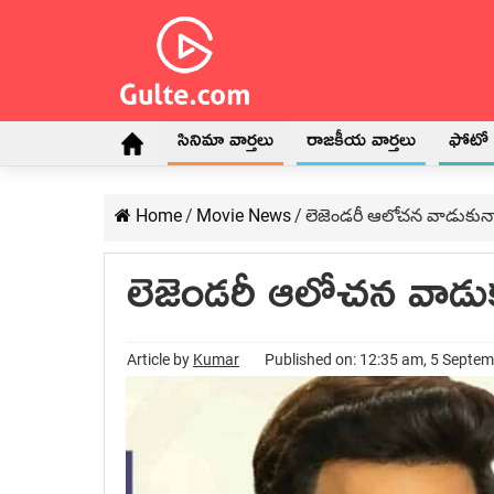
సినిమా వార్తలు
రాజకీయ వార్తలు
ఫోటో గ
Home
/
Movie News
/
లెజెండరీ ఆలోచన వాడుకున్న
లెజెండరీ ఆలోచన వాడుక
Article by
Kumar
Published on: 12:35 am, 5 Septe