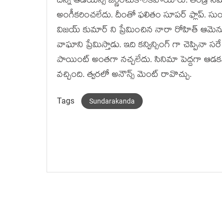
దీన్ని ఆడియన్స్ జీర్ణించుకోలేకపోయారు. తండ్
అంగీకరించలేదు. దీంతో ఫలితం సూపర్ ఫ్లాప్. సుందర
విజయ్ కుమార్ ని ప్రేమించిన నారా రోహిత్ ఆమెను మ
వాఘాని ప్రేమిస్తాడు. ఇది కన్విన్సింగ్ గా చెప్పినా
పాయింట్ అంతగా నచ్చలేదు. సినిమా పెద్దగా ఆడక
వచ్చింది. త్వరలో అనౌన్స్ మెంట్ రావొచ్చు.
Tags
Sundarakanda