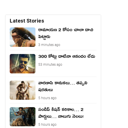
Latest Stories
రామాయణ 2 కోసం చాలా దాచి
పెట్టారు
3 minutes ago
300 కోట్లు దాటినా ఆనందం లేదు
53 minutes ago
వారణాసి కానుకలు… తప్పని
షరతులు
5 hours ago
సందీప్ కిషన్ కరికాల… 2
పార్టులు… నాలుగు నెలలు!
5 hours ago