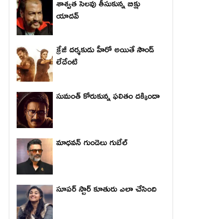
శాశ్వత సెలవు తీసుకున్న బిక్షు
యాదవ్
క్రేజీ దర్శకుడు హీరో అయితే సౌండ్
లేదేంటి
సుమంత్ కోరుకున్న ఫలితం దక్కిందా
మాధ‌వ‌న్ గుండెలు గుబేల్‌
సూపర్ స్టార్ కూతురు ఎలా చేసింది