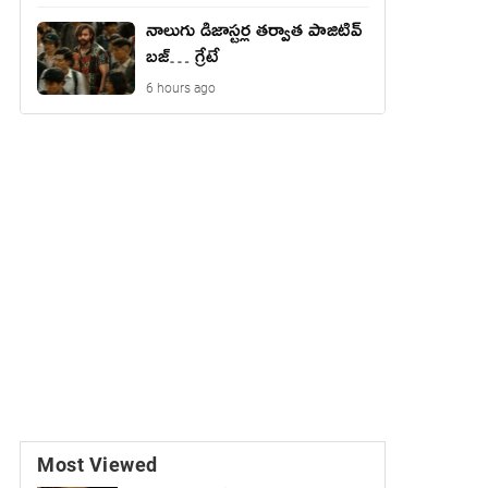
నాలుగు డిజాస్ట‌ర్ల త‌ర్వాత పాజిటివ్
బ‌జ్… గ్రేటే
6 hours ago
Most Viewed