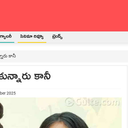
్యాలరీ
సినిమా రివ్యూ
ట్రెండ్స్
ారు కానీ
ున్నారు కానీ
mber 2025