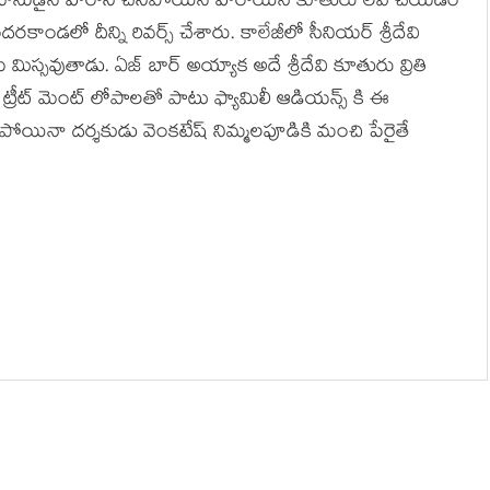
రి సమానుడైన హీరోని చనిపోయిన హీరోయిన్ కూతురు లవ్ చేయడం
కాండలో దీన్ని రివర్స్ చేశారు. కాలేజీలో సీనియర్ శ్రీదేవి
ిస్సవుతాడు. ఏజ్ బార్ అయ్యాక అదే శ్రీదేవి కూతురు వ్రితి
 సరే ట్రీట్ మెంట్ లోపాలతో పాటు ఫ్యామిలీ ఆడియన్స్ కి ఈ
పోయినా దర్శకుడు వెంకటేష్ నిమ్మలపూడికి మంచి పేరైతే