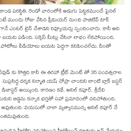
రకాండ పరిస్థితి. రెండో వారంలోకి అడుగు పెట్టకముందే ఫైనల్
ముందు రోజు వేసిన ప్రీమియర్ నుంచి పాజిటివ్ టాక్
గానే ఎంటర్ టైన్ చేశాడని రివ్యూయర్లు స్పందించారు. కానీ అది
ష్టంగా బయట పడింది. సక్సెస్ మీట్లు చేసినా లాభం లేకపోయింది.
 ఫోటోలు వీడియోలు బయట పెద్దగా కనిపించలేదు. దీంతో
ుడ్ కు కొత్తది కానీ ఈ తరహా ట్రీట్ మెంట్ తో 35 సంవత్సరాల
ుప్రసిద్ధ దర్శక నిర్మాత యష్ చోప్రా చాందిని లాంటి బ్లాక్ బస్టర్
జాస్టర్ అయ్యింది. కారణం కథే. అనిల్ కపూర్, శ్రీదేవి
లి చేసుకుని బిడ్డను కన్నాక భర్తతో సహా ప్రమాదంలో చనిపోతుంది.
ేవి అవుతుంది. వయసులో చాలా వ్యత్యాసమున్న అనిల్ కపూర్ నే
ుఖాంతమవుతుంది.