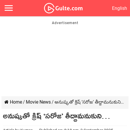
English
Home
/
Movie News
/
అనుష్కతో క్రిష్ ‘సరోజ’ తీద్దామనుకుని…
అనుష్కతో క్రిష్ ‘సరోజ’ తీద్దామనుకుని…