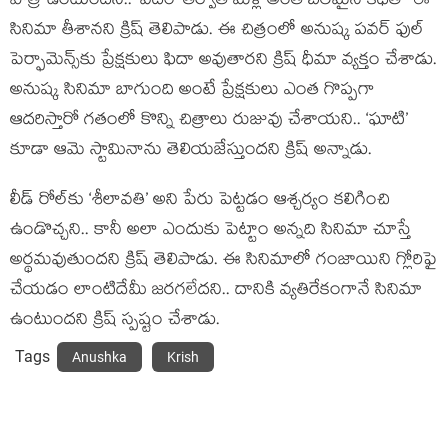
పాత్ర ఉంటుందని.. ‘వేదం’ తర్వాత మళ్లీ అంత బలమైన కథతో ఈ
సినిమా తీశానని క్రిష్ తెలిపాడు. ఈ చిత్రంలో అనుష్క పవర్ ఫుల్
పెర్ఫామెన్స్‌కు ప్రేక్షకులు ఫిదా అవుతారని క్రిష్ ధీమా వ్యక్తం చేశాడు.
అనుష్క సినిమా బాగుంది అంటే ప్రేక్షకులు ఎంత గొప్పగా
ఆదరిస్తారో గతంలో కొన్ని చిత్రాలు రుజువు చేశాయని.. ‘ఘాటి’
కూడా ఆమె స్టామినాను తెలియజేస్తుందని క్రిష్ అన్నాడు.
లీడ్ రోల్‌కు ‘శీలావతి’ అని పేరు పెట్టడం ఆశ్చర్యం కలిగించి
ఉండొచ్చని.. కానీ అలా ఎందుకు పెట్టాం అన్నది సినిమా చూస్తే
అర్థమవుతుందని క్రిష్ తెలిపాడు. ఈ సినిమాలో గంజాయిని గ్లోరిఫై
చేయడం లాంటిదేమీ జరగలేదని.. దానికి వ్యతిరేకంగానే సినిమా
ఉంటుందని క్రిష్ స్పష్టం చేశాడు.
Tags
Anushka
Krish