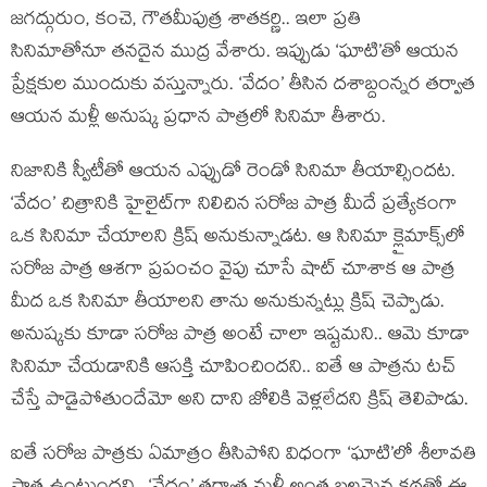
జగద్గురుం, కంచె, గౌతమీపుత్ర శాతకర్ణి.. ఇలా ప్రతి
సినిమాతోనూ తనదైన ముద్ర వేశారు. ఇప్పుడు ‘ఘాటి’తో ఆయన
ప్రేక్షకుల ముందుకు వస్తున్నారు. ‘వేదం’ తీసిన దశాబ్దంన్నర తర్వాత
ఆయన మళ్లీ అనుష్క ప్రధాన పాత్రలో సినిమా తీశారు.
నిజానికి స్వీటీతో ఆయన ఎప్పుడో రెండో సినిమా తీయాల్సిందట.
‘వేదం’ చిత్రానికి హైలైట్‌గా నిలిచిన సరోజ పాత్ర మీదే ప్రత్యేకంగా
ఒక సినిమా చేయాలని క్రిష్ అనుకున్నాడట. ఆ సినిమా క్లైమాక్స్‌లో
సరోజ పాత్ర ఆశగా ప్రపంచం వైపు చూసే షాట్ చూశాక ఆ పాత్ర
మీద ఒక సినిమా తీయాలని తాను అనుకున్నట్లు క్రిష్ చెప్పాడు.
అనుష్కకు కూడా సరోజ పాత్ర అంటే చాలా ఇష్టమని.. ఆమె కూడా
సినిమా చేయడానికి ఆసక్తి చూపించిందని.. ఐతే ఆ పాత్రను టచ్
చేస్తే పాడైపోతుందేమో అని దాని జోలికి వెళ్లలేదని క్రిష్ తెలిపాడు.
ఐతే సరోజ పాత్రకు ఏమాత్రం తీసిపోని విధంగా ‘ఘాటి’లో శీలావతి