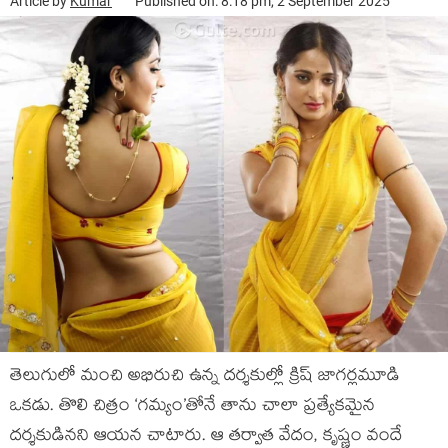
Article by
Kumar
Published on: 8:18 pm, 2 September 2025
తెలుగులో మంచి అభిరుచి ఉన్న దర్శకుల్లో క్రిష్ జాగర్లమూడి
ఒకడు. తొలి చిత్రం ‘గమ్యం’తోనే తాను చాలా ప్రత్యేకమైన
దర్శకుడినని ఆయన చాటారు. ఆ తర్వాత వేదం, కృష్ణం వందే