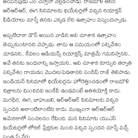
అయిన‌పుడు ఏం చేస్తానో వెల్ల‌డించాడు. రాజ‌మౌళి తీసిన
ఆర్ఆర్ఆర్, ఈగ సినిమాల‌కు థియేట‌ర్ల‌లో వ‌చ్చిన రియాక్ష‌న్
వీడియోలు చూస్తే త‌న‌కు ఎక్క‌డ లేని ఉత్సాహం వ‌స్తుంద‌న్నాడు.
అప్ప‌టిదాకా డౌన్ అయిన వాడిని అవి చూశాక ఉత్సాహం
తెచ్చుకుంటాన‌ని చెప్పాడు. తాను ఆ స‌మ‌యంలో స‌న్నివేశం
చూడ‌న‌ని.. కేవ‌లం ఆడియ‌న్స్ రియాక్ష‌న్స్ మాత్ర‌మే గ‌మ‌నిస్తాన‌ని..
అవే త‌న‌కు ఇంధ‌నాన్ని ఇస్తాయ‌ని.. అవి చూశాక కూర్చుని త‌ర్వాతి
స‌న్నివేశం రాయ‌డం మొద‌లుపెడ‌తాన‌ని సందీప్ రాజ్ తెలిపాడు.
ఇండియ‌న్ సినిమాలో థియేట‌ర్లను హోరెత్తించ‌డంలో రాజ‌మౌళి
చిత్రాల‌ను మించిన‌వి ఇంకేవీ ఉండ‌వంటే అతిశ‌యోక్తి కాదు.
మ‌గధీర‌, ఈగ‌, బాహుబ‌లి, ఆర్ఆర్ఆర్ సినిమాల‌కు వ‌చ్చిన
స్పంద‌న అలాంటిలాంటిది కాదు. ముఖ్యంగా ఆర్ఆర్ఆర్
అమెరికాలో సంచ‌ల‌నం రేపింది. మ‌న సినిమాకు యుఎస్
థియేట‌ర్ల‌లో లోక‌ల్ ప్రేక్ష‌కుల నుంచి వ‌చ్చిన స్పంద‌న చూస్తే వ‌చ్చే
సంతృప్తే వేరు.