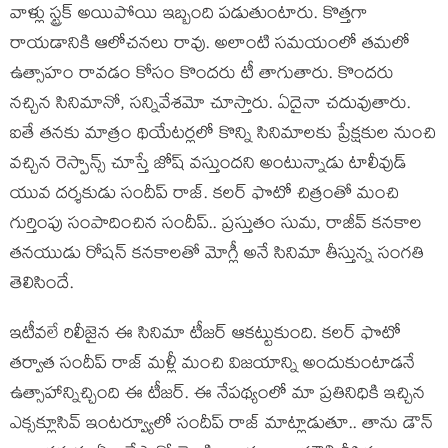
వాళ్లు స్ట్ర‌క్ అయిపోయి ఇబ్బంది ప‌డుతుంటారు. కొత్త‌గా
రాయ‌డానికి ఆలోచ‌న‌లు రావు. అలాంటి స‌మ‌యంలో త‌మ‌లో
ఉత్సాహం రావ‌డం కోసం కొంద‌రు టీ తాగుతారు. కొంద‌రు
న‌చ్చిన సినిమానో, స‌న్నివేశ‌మో చూస్తారు. ఏదైనా చ‌దువుతారు.
ఐతే త‌న‌కు మాత్రం థియేట‌ర్ల‌లో కొన్ని సినిమాల‌కు ప్రేక్ష‌కుల నుంచి
వ‌చ్చిన రెస్పాన్స్ చూస్తే జోష్ వ‌స్తుంద‌ని అంటున్నాడు టాలీవుడ్
యువ ద‌ర్శ‌కుడు సందీప్ రాజ్. క‌ల‌ర్ ఫొటో చిత్రంతో మంచి
గుర్తింపు సంపాదించిన సందీప్.. ప్ర‌స్తుతం సుమ‌, రాజీవ్ క‌న‌కాల
త‌న‌యుడు రోష‌న్ క‌న‌కాల‌తో మోగ్లీ అనే సినిమా తీస్తున్న సంగ‌తి
తెలిసిందే.
ఇటీవ‌లే రిలీజైన ఈ సినిమా టీజ‌ర్ ఆక‌ట్టుకుంది. క‌ల‌ర్ ఫొటో
త‌ర్వాత సందీప్ రాజ్ మ‌ళ్లీ మంచి విజ‌యాన్ని అందుకుంటాడ‌నే
ఉత్సాహాన్నిచ్చింది ఈ టీజ‌ర్. ఈ నేప‌థ్యంలో మా ప్రతినిధికి ఇచ్చిన
ఎక్సక్లూసివ్ ఇంట‌ర్వ్యూలో సందీప్ రాజ్ మాట్లాడుతూ.. తాను డౌన్