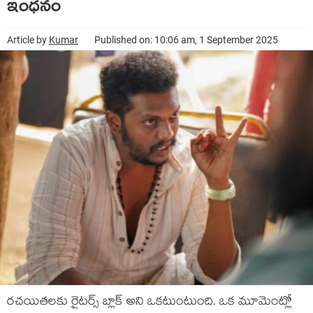
ఇంధ‌నం
Article by
Kumar
Published on: 10:06 am, 1 September 2025
ర‌చ‌యిత‌లకు రైట‌ర్స్ బ్లాక్ అని ఒక‌టుంటుంది. ఒక మూమెంట్లో