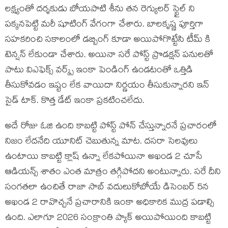
లక్ష్యంతో దర్శకుడు బోయపాటి శీను తన రెగ్యులర్ స్టైల్ ని
పక్కనపెట్టి మరీ షూటింగ్ వేగంగా చేశారు. బాలకృష్ణ పూర్తిగా
సహకరించి సకాలంలో డబ్బింగ్ కూడా అయిపోగొట్టేసి టీమ్ కి
టెన్షన్ లేకుండా చేశారు. అయినా సరే పోస్ట్ ప్రొడక్షన్ పనులతో
పాటు విఎఫెక్స్ వర్క్స్ ఇంకా పెండింగ్ ఉండటంతో ఒత్తిడి
తీసుకోవడం ఇష్టం లేక వాయిదా నిర్ణయం తీసుకున్నారని ఇన్
సైడ్ టాక్. కొత్త డేట్ ఇంకా ప్రకటించలేదు.
అదే రోజు ఓజి ఉంది కాబట్టి పోస్ట్ పోన్ చేస్తున్నారనే ప్రచారంలో
నిజం లేదనేది యూనిట్ చెబుతున్న మాట. దసరా సెలవులు
ఉంటాయి కాబట్టి క్లాష్ ఉన్నా లేకపోయినా అఖండ 2 చూసే
ఆడియన్స్ శాతం ఎంత మాత్రం తగ్గిపోదని అంటున్నారు. సరే దీని
సంగతలా ఉంచితే రాజా సాబ్ వదులుకోబోయే డిసెంబర్ 5న
అఖండ 2 రావొచ్చనే ప్రచారానికి ఇంకా అధికారిక ముద్ర పడాల్సి
ఉంది. ఎలాగూ 2026 సంక్రాంతి ప్యాక్ అయిపోయింది కాబట్టి