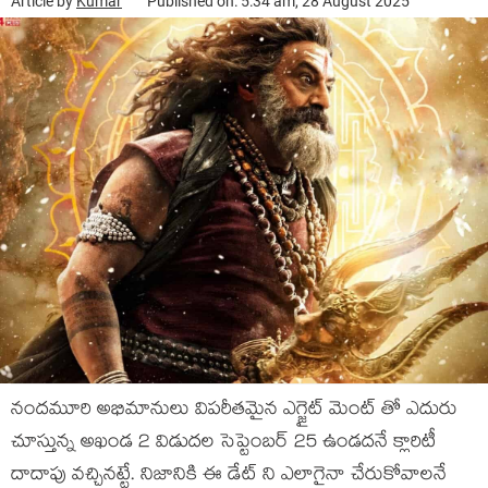
Article by
Kumar
Published on: 5:34 am, 28 August 2025
నందమూరి అభిమానులు విపరీతమైన ఎగ్జైట్ మెంట్ తో ఎదురు
చూస్తున్న అఖండ 2 విడుదల సెప్టెంబర్ 25 ఉండదనే క్లారిటీ
దాదాపు వచ్చినట్టే. నిజానికి ఈ డేట్ ని ఎలాగైనా చేరుకోవాలనే