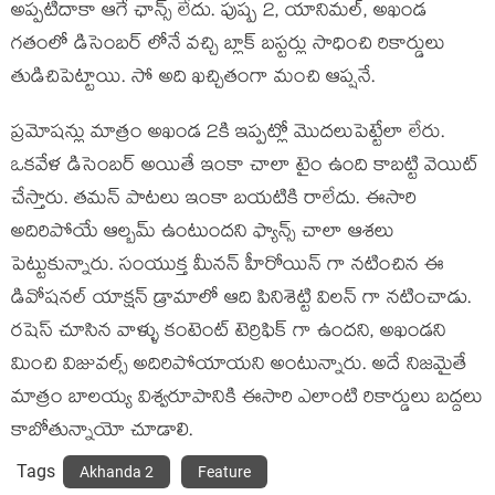
అప్పటిదాకా ఆగే ఛాన్స్ లేదు. పుష్ప 2, యానిమల్, అఖండ
గతంలో డిసెంబర్ లోనే వచ్చి బ్లాక్ బస్టర్లు సాధించి రికార్డులు
తుడిచిపెట్టాయి. సో అది ఖచ్చితంగా మంచి ఆప్షనే.
ప్రమోషన్లు మాత్రం అఖండ 2కి ఇప్పట్లో మొదలుపెట్టేలా లేరు.
ఒకవేళ డిసెంబర్ అయితే ఇంకా చాలా టైం ఉంది కాబట్టి వెయిట్
చేస్తారు. తమన్ పాటలు ఇంకా బయటికి రాలేదు. ఈసారి
అదిరిపోయే ఆల్బమ్ ఉంటుందని ఫ్యాన్స్ చాలా ఆశలు
పెట్టుకున్నారు. సంయుక్త మీనన్ హీరోయిన్ గా నటించిన ఈ
డివోషనల్ యాక్షన్ డ్రామాలో ఆది పినిశెట్టి విలన్ గా నటించాడు.
రషెస్ చూసిన వాళ్ళు కంటెంట్ టెర్రిఫిక్ గా ఉందని, అఖండని
మించి విజువల్స్ అదిరిపోయాయని అంటున్నారు. అదే నిజమైతే
మాత్రం బాలయ్య విశ్వరూపానికి ఈసారి ఎలాంటి రికార్డులు బద్దలు
కాబోతున్నాయో చూడాలి.
Tags
Akhanda 2
Feature