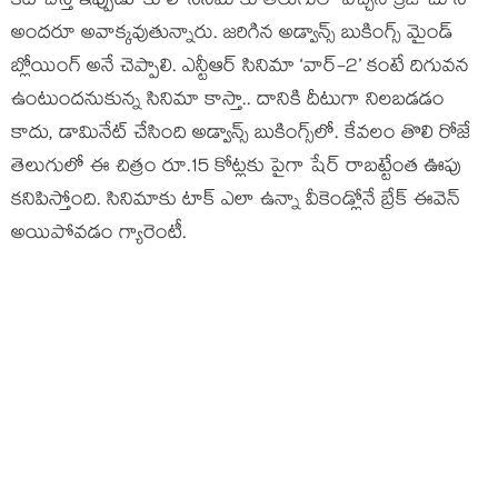
కట్ చేస్తే ఇప్పుడు ‘కూలీ’ సినిమాకు తెలుగులో వచ్చిన క్రేజ్ చూసి
అందరూ అవాక్కవుతున్నారు. జరిగిన అడ్వాన్స్ బుకింగ్స్ మైండ్
బ్లోయింగ్ అనే చెప్పాలి. ఎన్టీఆర్ సినిమా ‘వార్-2’ కంటే దిగువన
ఉంటుందనుకున్న సినిమా కాస్తా.. దానికి దీటుగా నిలబడడం
కాదు, డామినేట్ చేసింది అడ్వాన్స్ బుకింగ్స్‌లో. కేవలం తొలి రోజే
తెలుగులో ఈ చిత్రం రూ.15 కోట్లకు పైగా షేర్ రాబట్టేంత ఊపు
కనిపిస్తోంది. సినిమాకు టాక్ ఎలా ఉన్నా వీకెండ్లోనే బ్రేక్ ఈవెన్
అయిపోవడం గ్యారెంటీ.