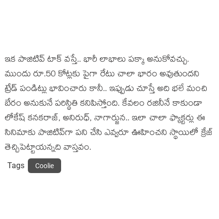
ఇక పాజిటివ్ టాక్ వస్తే.. భారీ లాభాలు పక్కా అనుకోవచ్చు.
ముందు రూ.50 కోట్లకు పైగా రేటు చాలా భారం అవుతుందని
ట్రేడ్ పండిట్లు భావించారు కానీ.. ఇప్పుడు చూస్తే అది భలే మంచి
బేరం అనుకునే పరిస్థితి కనిపిస్తోంది. కేవలం రజినీనే కాకుండా
లోకేష్ కనకరాజ్, అనిరుధ్, నాగార్జున.. ఇలా చాలా ఫ్యాక్టర్లు ఈ
సినిమాకు పాజిటివ్‌గా పని చేసి ఎవ్వరూ ఊహించని స్థాయిలో క్రేజ్
తెచ్చిపెట్టాయన్నది వాస్తవం.
Tags
Coolie