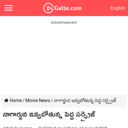
English
Home
/
Movie News
/
నాగార్జున ఇవ్వబోతున్న పెద్ద సర్ప్రైజ్
నాగార్జున ఇవ్వబోతున్న పెద్ద సర్ప్రైజ్