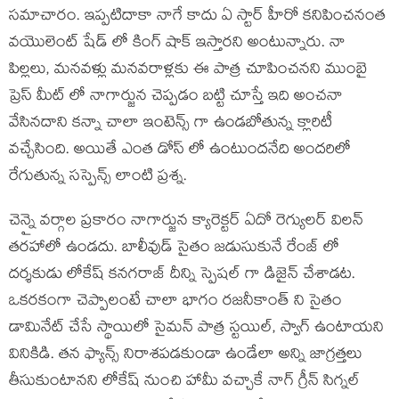
సమాచారం. ఇప్పటిదాకా నాగే కాదు ఏ స్టార్ హీరో కనిపించనంత
వయొలెంట్ షేడ్ లో కింగ్ షాక్ ఇస్తారని అంటున్నారు. నా
పిల్లలు, మనవళ్లు మనవరాళ్లకు ఈ పాత్ర చూపించనని ముంబై
ప్రెస్ మీట్ లో నాగార్జున చెప్పడం బట్టి చూస్తే ఇది అంచనా
వేసినదాని కన్నా చాలా ఇంటెన్స్ గా ఉండబోతున్న క్లారిటీ
వచ్చేసింది. అయితే ఎంత డోస్ లో ఉంటుందనేది అందరిలో
రేగుతున్న సస్పెన్స్ లాంటి ప్రశ్న.
చెన్నై వర్గాల ప్రకారం నాగార్జున క్యారెక్టర్ ఏదో రెగ్యులర్ విలన్
తరహాలో ఉండదు. బాలీవుడ్ సైతం జడుసుకునే రేంజ్ లో
దర్శకుడు లోకేష్ కనగరాజ్ దీన్ని స్పెషల్ గా డిజైన్ చేశాడట.
ఒకరకంగా చెప్పాలంటే చాలా భాగం రజనీకాంత్ ని సైతం
డామినేట్ చేసే స్థాయిలో సైమన్ పాత్ర స్టయిల్, స్వాగ్ ఉంటాయని
వినికిడి. తన ఫ్యాన్స్ నిరాశపడకుండా ఉండేలా అన్ని జాగ్రత్తలు
తీసుకుంటానని లోకేష్ నుంచి హామీ వచ్చాకే నాగ్ గ్రీన్ సిగ్నల్