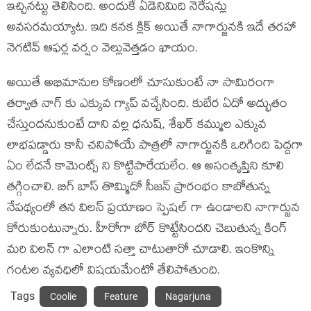
ఇచ్చినట్టు తెలిసింది. అందుకే ఏడెనిమిది నెరేషన్లు
అవసరమయ్యాట. ఇది కనక క్లిక్ అయితే నాగార్జునకి ఇదే తరహా
నెగటివ్ ఆఫర్ల వర్షం వెల్లువెత్తడం ఖాయం.
అయితే అభిమానుల కోణంలో చూసుకుంటే నా సామిరంగా
తర్వాత నాగ్ కు ఎక్కువ గ్యాప్ వచ్చేసింది. కుబేర ఏదో అద్భుతం
చేస్తుందనుకుంటే దాని వల్ల ధనుష్, శేఖర్ కమ్ముల ఎక్కువ
లాభపడ్డారు కానీ చనిపోయే పాత్రలో నాగార్జునకి ఒరిగింది పెద్దగా
ఏం లేదనే కామెంట్స్ ని కొట్టిపారేయలేం. ఆ అసంతృప్తిని కూలి
తగ్గించాలి. బిగ్ బాస్ తొమ్మిదో సీజన్ ప్రారంభం కాబోతున్న
నేపథ్యంలో తన విలన్ ప్రయాణం స్పెషల్ గా ఉండాలని నాగార్జున
కోరుకుంటున్నారు. హీరోగా బోర్ కొట్టేసిందని చెబుతున్న కింగ్
మరి విలన్ గా ఎలాంటి సత్తా చాటుతారో చూడాలి. ఇంకొన్ని
గంటల వ్యవధిలో విషయమేంటో తేలిపోతుంది.
Tags
Coolie
Feature
Nagarjuna