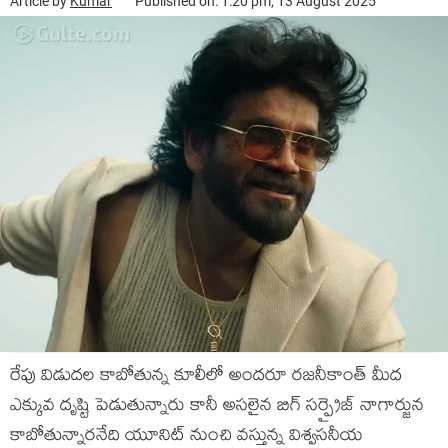
Article by
Kumar
Published on: 1:20 pm, 13 August 2025
రేపు విడుదల కాబోతున్న కూలీలో అందరూ రజనీకాంత్ మీద
ఎక్కువ దృష్టి పెడుతున్నారు కానీ అసలైన బిగ్ సర్ప్రైజ్ నాగార్జున
కాబోతున్నారనేది యూనిట్ నుంచి వస్తున్న విశ్వసనీయ