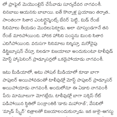
లో ప్రొఫైల్ మెయొంటైన్ చేసేవాడు సూర్యదేవర నాగవంశీ.
చినబాబు ఆయనకు బాబాయి. ఐతే కొన్నాళ్ల ప్రయాణం తర్వాత..
సొంతంగా సితార ఎంటర్టైన్మెంట్స్ బేనర్ పెట్టి.. మిడ్ రేంజ్
సినిమాలు తీయడం మొదలుపెట్టాడు. అలా చూస్తుండగానే తన
రేంజ్ మారిపోయింది. హారిక హాసిని సంస్థను మించి సితార
ఎదిగిపోయింది. వరుసగా సినిమాలు నిర్మిస్తూ, మరోవైపు
డిస్ట్రిబ్యూషన్ చేస్తూ, నిలడగా విజయాలూ అందుకుంటూ టాలీవుడ్
మోస్ట్ హ్యాపెనింగ్ ప్రొడ్యూసర్లలో ఒకడైపోయాడు నాగవంశీ.
ఇటు మీడియాలో, అటు సోషల్ మీడియాలో కూడా బాగా
పాపులర్ అయిపోవడంతో టాలీవుడ్లో మోస్ట్ పాపులర్ ప్రొడ్యూసర్
అయిపోయాడు నాగవంశీ. అందులోనూ ఈ ఏడాది నాగవంశీ
పేరు మామూలుగా మోగట్లేదు. టాలీవుడ్లో బాగా సక్సెస్ రేట్
పడిపోయిన స్థితిలో సంక్రాంతికి ‘డాకు మహారాజ్’, వేసవిలో
‘మ్యాడ్ స్క్వేర్’ చిత్రాలతో విజయాలందుకున్నాడు. ఇక జులై-ఆగస్టు