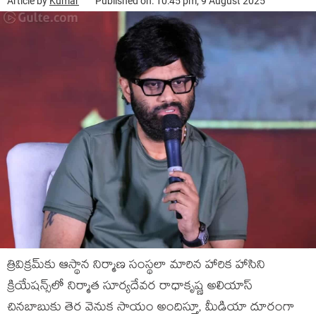
Article by
Kumar
Published on: 10:45 pm, 9 August 2025
త్రివిక్రమ్‌కు ఆస్థాన నిర్మాణ సంస్థలా మారిన హారిక హాసిని
క్రియేషన్స్‌లో నిర్మాత సూర్యదేవర రాధాకృష్ణ అలియాస్
చినబాబుకు తెర వెనుక సాయం అందిస్తూ, మీడియా దూరంగా