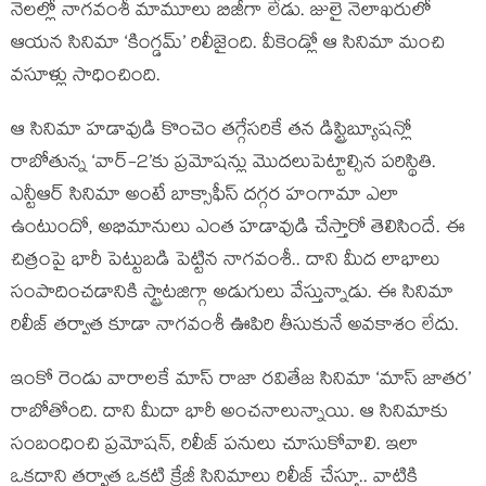
నెలల్లో నాగవంశీ మామూలు బిజీగా లేడు. జులై నెలాఖరులో
ఆయన సినిమా ‘కింగ్డమ్’ రిలీజైంది. వీకెండ్లో ఆ సినిమా మంచి
వసూళ్లు సాధించింది.
ఆ సినిమా హడావుడి కొంచెం తగ్గేసరికే తన డిస్ట్రిబ్యూషన్లో
రాబోతున్న ‘వార్-2’కు ప్రమోషన్లు మొదలుపెట్టాల్సిన పరిస్థితి.
ఎన్టీఆర్ సినిమా అంటే బాక్సాఫీస్ దగ్గర హంగామా ఎలా
ఉంటుందో, అభిమానులు ఎంత హడావుడి చేస్తారో తెలిసిందే. ఈ
చిత్రంపై భారీ పెట్టుబడి పెట్టిన నాగవంశీ.. దాని మీద లాభాలు
సంపాదించడానికి స్ట్రాటజిగ్గా అడుగులు వేస్తున్నాడు. ఈ సినిమా
రిలీజ్ తర్వాత కూడా నాగవంశీ ఊపిరి తీసుకునే అవకాశం లేదు.
ఇంకో రెండు వారాలకే మాస్ రాజా రవితేజ సినిమా ‘మాస్ జాతర’
రాబోతోంది. దాని మీదా భారీ అంచనాలున్నాయి. ఆ సినిమాకు
సంబంధించి ప్రమోషన్, రిలీజ్ పనులు చూసుకోవాలి. ఇలా
ఒకదాని తర్వాత ఒకటి క్రేజీ సినిమాలు రిలీజ్ చేస్తూ.. వాటికి