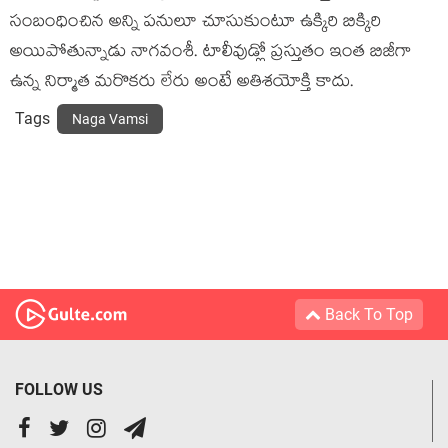
సంబంధించిన అన్ని పనులూ చూసుకుంటూ ఉక్కిరి బిక్కిరి
అయిపోతున్నాడు నాగవంశీ. టాలీవుడ్లో ప్రస్తుతం ఇంత బిజీగా
ఉన్న నిర్మాత మరొకరు లేరు అంటే అతిశయోక్తి కాదు.
Tags
Naga Vamsi
Back To Top
FOLLOW US