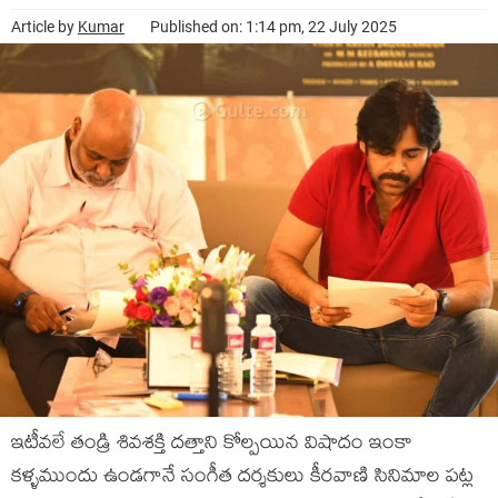
Article by
Kumar
Published on: 1:14 pm, 22 July 2025
ఇటీవలే తండ్రి శివశక్తి దత్తాని కోల్పయిన విషాదం ఇంకా
కళ్ళముందు ఉండగానే సంగీత దర్శకులు కీరవాణి సినిమాల పట్ల