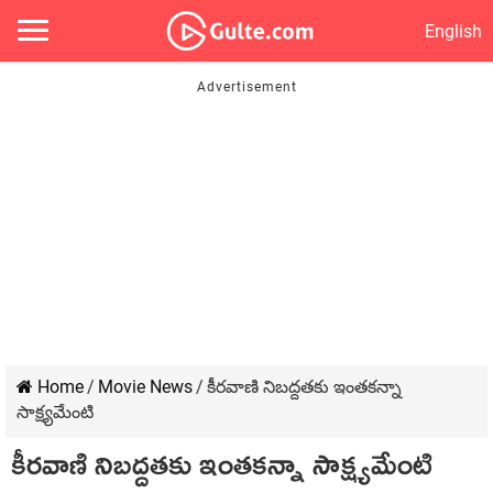
English
Home
/
Movie News
/
కీరవాణి నిబద్దతకు ఇంతకన్నా
సాక్ష్యమేంటి
కీరవాణి నిబద్దతకు ఇంతకన్నా సాక్ష్యమేంటి