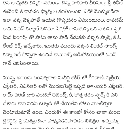
తన బాధ్యతని విస్మరించకుండా నిన్న హరిహర వీరమల్లు ప్రీ రిలీజ్
ఈవెంట్ కి రావడం ఫ్యాన్స్ ని కదలించింది. ఏదో మొక్కుబడిగా
అలా వచ్చి వెళ్ళిపోతే ఆయన గొప్పదనం ఏముంటుంది. రావడమే
కాదు పవన్ కళ్యాణ్ సినిమా పేర్లతో రాసుకున్న ఒక పాటను స్టేజి
మీద సింగర్స్ తో పాటు తాను పాడి వేడుకకు వచ్చిన ఫ్యాన్స్ కి ఓ
రేంజ్ కిక్క్ ఇచ్చేశారు. ఇంతకు ముందు వచ్చిన లిరికల్ సాంగ్స్
కన్నా ఇదే గొప్పగా ఉందనే కామెంట్స్ ఆడిటోరియంలో ఓపెన్
గానే వినిపించాయి.
ముప్పై అయిదు సంవత్సరాల సుదీర్ఘ కెరీర్ లో కీరవాణి. స్వర్గీయ
ఎన్టీఆర్, ఏఎన్ఆర్ లతో మొదలుపెట్టి ఇప్పటి జూనియర్ ఎన్టీఆర్,
రామ్ చరణ్ దాక ఎందరో లెజెండ్స్ కి, కొత్త తరం స్టార్స్ కి పని
చేశారు కానీ పవన్ కళ్యాణ్ తో చేయలేని లోటు పాతికేళ్లుగా
వెంటాడుతూనే ఉంది. ఎందుకో ఈ కాంబో కోసం చాలా మంది
డైరెక్టర్లు ప్రయత్నించినా సాధ్యపడకపోవడం విచిత్రం. అన్నయ్య