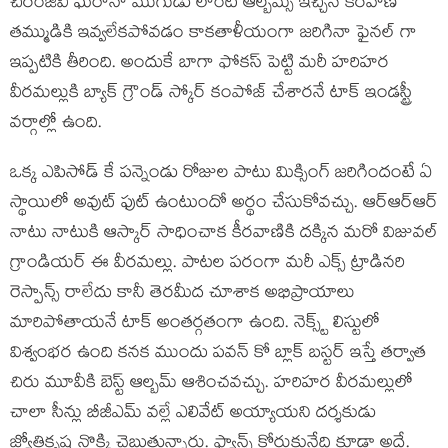
చిరంజీవి ఘరానా మొగుడు లాంటి ఆల్బమ్స్ ఇచ్చిన కీరవాణి
తమ్ముడికి ఇవ్వలేకపోవడం కాకతాళీయంగా జరిగినా ఫైనల్ గా
ఇప్పటికి తీరింది. అందుకే బాగా ఫోకస్ పెట్టి మరీ హరిహర
వీరమల్లుకి బ్యాక్ గ్రౌండ్ స్కోర్ కంపోజ్ చేశారనే టాక్ ఇండస్ట్రీ
వర్గాల్లో ఉంది.
ఒక్క ఎపిసోడ్ కే పన్నెండు రోజుల పాటు మిక్సింగ్ జరిగిందంటే ఏ
స్థాయిలో అవుట్ ఫుట్ ఉంటుందో అర్థం చేసుకోవచ్చు. ఆర్ఆర్ఆర్
నాటు నాటుకి ఆస్కార్ సాధించాక కీరవాణికి దక్కిన మరో విజువల్
గ్రాండియర్ ఈ వీరమల్లు. పాటల పరంగా మరీ ఎక్స్ ట్రాడినరి
రెస్పాన్స్ రాలేదు కానీ తెరమీద చూశాక అభిప్రాయాలు
మారిపోతాయనే టాక్ అంతర్గతంగా ఉంది. నెక్స్ట్ లిస్టులో
విశ్వంభర ఉంది కనక ముందు పవన్ కో బ్లాక్ బస్టర్ ఇస్తే తర్వాత
చిరు మూవీకి బెస్ట్ ఆల్బమ్ ఆశించవచ్చు. హరిహర వీరమల్లులో
చాలా సీన్లు బీజీఎమ్ వల్లే ఎలివేట్ అయ్యాయని దర్శకుడు
జ్యోతికృష్ణ నొక్కి చెబుతున్నారు. ఫ్యాన్స్ కోరుకునేది కూడా అదే.