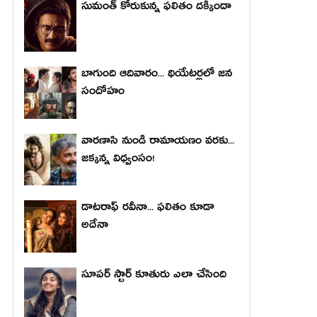
సుమంత్ కోరుకున్న ఫలితం దక్కిందా
బాగుంది ఆదివారం... థియేటర్లలో జన
సందోహం
వారణాసి నుండి రామాయణం వరకు...
జక్కన్న విధ్వంసం!
డాటరాఫ్ రవీనా... ఫలితం కూడా
అదేనా
సూపర్ స్టార్ కూతురు ఎలా చేసింది