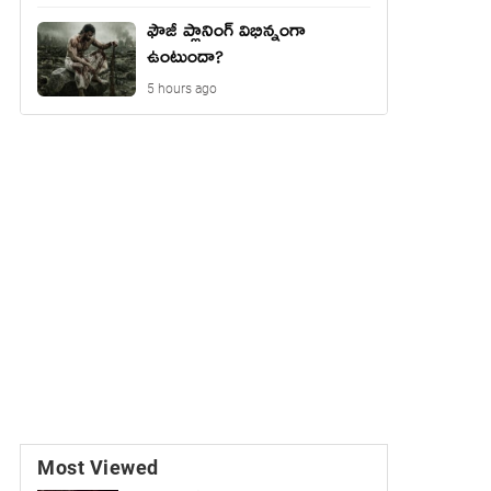
ఫౌజీ ప్లానింగ్ విభిన్నంగా
ఉంటుందా?
5 hours ago
Most Viewed