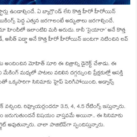
ర్లు ఉండాల్సిందే. ఏ బ్యాగ్రౌండ్ లేని కొత్త హీరో హీరోయిన్
బుకింగ్స్ పెద్ద ఎత్తున జరగాలంటే అద్భుతాలు జరగాల్సిందే.
ూ హిందీలో ఇలాంటివి మరీ అరుదు. కానీ ‘సైయారా’ అనే కొత్త
ే, అనీత్ పడ్డా అనే కొత్త హీరో హీరోయిన్ జంటగా నటించిన లవ్
ు అందించిన మోహిత్ సూరి ఈ చిత్రాన్ని డైరెక్ట్ చేశాడు. ఈ
ింగ్ మధ్యలో పాటలు వదిలిన దగ్గర్నుంచి ప్రేక్షకుల్లో ఆసక్తి
డంతో ఒక్కసారిగా సినిమాకు హైప్ పెరిగిపోయింది. అడ్వాన్స్
చ్చింది. రివ్యూయర్లందరూ 3.5, 4, 4.5 రేటింగ్స్ ఇస్తున్నారు.
ాలం జరుగుతుందనే విషయం వాస్తవమే అయినా.. ఈ సినిమాకు
జైట్ అవుతున్నారు. చాలా పాజిటివ్‌గా స్పందిస్తున్నారు.