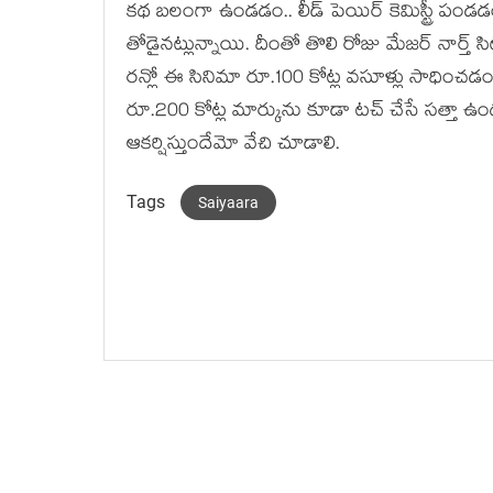
కథ బలంగా ఉండడం.. లీడ్ పెయిర్ కెమిస్ట్రీ పండడ
తోడైనట్లున్నాయి. దీంతో తొలి రోజు మేజర్ నార్త్ సిట
రన్లో ఈ సినిమా రూ.100 కోట్ల వసూళ్లు సాధించడం కేక
రూ.200 కోట్ల మార్కును కూడా టచ్ చేసే సత్తా ఉందట. మర
ఆకర్షిస్తుందేమో వేచి చూడాలి.
Tags
Saiyaara