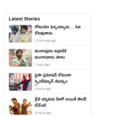
Latest Stories
రోమియో ఫిక్సయ్యాడు… ఓజి
లేటవుతాడు
12 minutes ago
మంగాపురం కుర్రాడికి
మంగళవారం పాఠం
1 hour ago
పైసా ప్రమోషన్ లేకుండా
స్పైడర్‌మ్యాన్ బీభత్సం
4 hours ago
క్రేజీ దర్శకుడు హీరో అయితే సౌండ్
లేదేంటి
4 hours ago