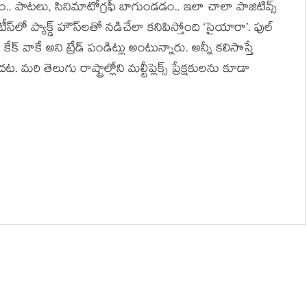
ం.. పాటలు, సినిమాటోగ్రఫీ బాగుండడం.. ఇలా చాలా పాజిటివ్స్
ీస్‌లో ప్యాక్డ్ హౌస్‌లతో నడిచేలా కనిపిస్తోంది ‘సైయారా’. ఫుల్
్ వాకే అని ట్రేడ్ పండిట్లు అంటున్నారు. అన్నీ కలిసొస్తే
ి తెలుగు రాష్ట్రాల్లోని మల్టీప్లెక్స్ ప్రేక్షకులను కూడా