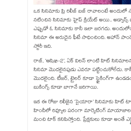
ఒక సినిమాకు ప్రి రిలీజ్ బజ్ రావాలంటే అందులో స్టా
నటించిన సినిమాకు హైప్ క్రియేట్ అయి.. అడ్వాన్స్ 
ఎప్పుడో ఓ సినిమాకు కానీ ఇలా జరగదు. అందులోన
సినిమా ఈ అరుదైన ఫీటే సాధించింది. అహాన్ పాండ
స్టోరీ ఇది.
రాజ్, ‘ఆషిఖి-2’, ఏక్ విలన్ లాంటి హిట్ సినిమాలన
సినిమా మొదలైనపుడు ఎవరూ పట్టించుకోలేదు. కానీ మేక
మొదలైంది. టీజర్, ట్రైలర్ కూడా స్ట్రైకింగ్‌గా ఉండ
బుకింగ్స్ కూడా బాగానే జరిగాయి.
ఇక ఈ రోజు రిలీజైన ‘సైయారా’ సినిమాకు హిట్ టాక్ వ
హిందీలో రివ్యూల పరంగా మార్కెటింగ్ మాయాజ
మంచి టాక్ కనిపిస్తోంది. ప్రేక్షకులు కూడా అంతే ఎగ్