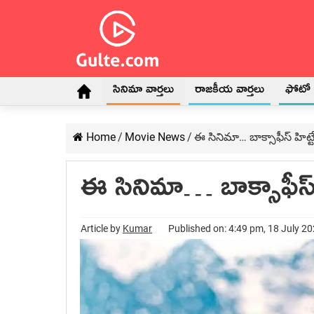
సినిమా వార్తలు
రాజకీయ వార్తలు
ఫోటో గ
Home
/
Movie News
/
ఈ సినిమా… బాక్సాఫీస్ హిట్ట
ఈ సినిమా… బాక్సాఫీస్ హ
Article by
Kumar
Published on: 4:49 pm, 18 July 2