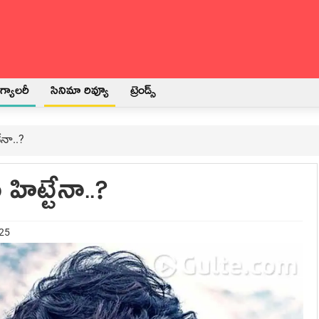
్యాలరీ
సినిమా రివ్యూ
ట్రెండ్స్
ేనా..?
ిట్టేనా..?
025