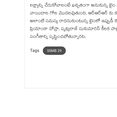
లక్ష్యాన్ని చేరుకోవాలంటే ఖచ్చితంగా అనుకున్న టైం ప
వాయిదాల గోల మొదలవుతుంది. ఆర్ఆర్ఆర్ కు కర
అలాంటి సమస్య రాదనుకుంటున్న టైంలో ఇప్పుడీ కెన్య
ప్రియాంకా చోప్రా, పృథ్విరాజ్ సుకుమారన్ కీలక పాత్
సంగీతాన్ని సృష్టించబోతున్నారట.
Tags
SSMB 29