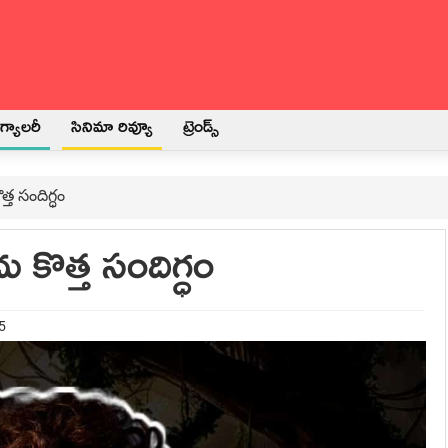
్యాలరీ
సినిమా రివ్యూ
ట్రెండ్స్
త సందిగ్ధం
కొత్త సందిగ్ధం
5