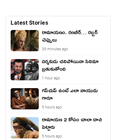
Latest Stories
రామాయ‌ణం.. ర‌ణ‌బీర్… ర‌బ్బ‌ర్
చెప్పులు
39 minutes ago
దర్శకుడు చనిపోయినా సినిమా
బ్రతుకుతోంది
1 hour ago
గప్‌చుప్ ఉంటే ఎలా నాయుడు
గారూ
5 hours ago
రామాయణ 2 కోసం చాలా దాచి
పెట్టారు
5 hours ago