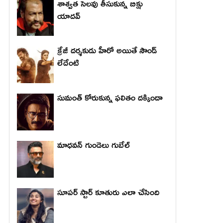
శాశ్వత సెలవు తీసుకున్న బిక్షు
యాదవ్
క్రేజీ దర్శకుడు హీరో అయితే సౌండ్
లేదేంటి
సుమంత్ కోరుకున్న ఫలితం దక్కిందా
మాధ‌వ‌న్ గుండెలు గుబేల్‌
సూపర్ స్టార్ కూతురు ఎలా చేసింది