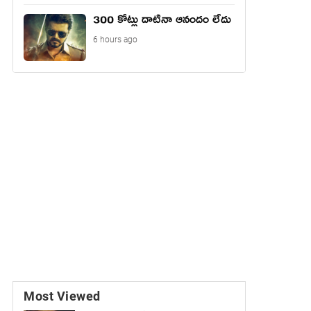
300 కోట్లు దాటినా ఆనందం లేదు
6 hours ago
Most Viewed