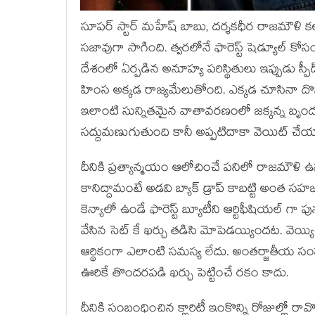
సూపర్ స్టార్ మహేష్ బాబు, దర్శకధీర రాజమౌళి క
సజావుగా సాగింది. త్వరలోనే ఫారెస్ట్ షెడ్యూల్ కోస
దేశంలో ఏర్పడిన అనూహ్య పరిస్థితులు ఇప్పుడు స్పీడ
హింస అక్కడ రాజ్యమేలుతోంది. ఎక్కడ చూసినా దొమ
ఇలాంటి సున్నితమైన వాతావరణంలో జక్కన్న బృంద
సద్దుమణుగుతుంది కానీ అప్పటిదాకా వెయిట్ చేయా
దీనికి ప్రత్యాన్మయం ఆలోచించే పనిలో రాజమౌళి ఉన్
కానిద్దామంటే అడవి బ్యాక్ డ్రాప్ కాబట్టి అంత స
కెన్యాలో ఉండే ఫారెస్ట్ బ్యూటీని ఆర్టిఫీషియల్ 
వేసిన సెట్ కే ఖర్చు తడిసి మోపెడయ్యిందట. వెయ్యి
ఆర్థికంగా ఎలాంటి సమస్య లేదు. అంతర్జాతీయ సం
ఊరికే తొందరపడి ఖర్చు పెట్టించే రకం కాదు.
దీనికి సంబంధించిన క్లారిటీ ఇంకొన్ని రోజుల్లో రా