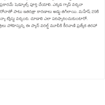
్రకారమే షెడ్యూల్స్ పూర్తి చేయాలి. ఎక్కడ గ్యాప్ వచ్చినా
ోనాతో పాటు ఇతరత్రా కారణాలు అడ్డు తగిలాయి. మహేష్ 29కి
ా ట్విస్టు వచ్చింది. చూడాలి ఎలా పరిష్కారించుకుంటారో.
రలు పోహిస్తున్న ఈ ప్యాన్ వరల్డ్ మూవీకి కీరవాణి ప్రత్యేక తరహా