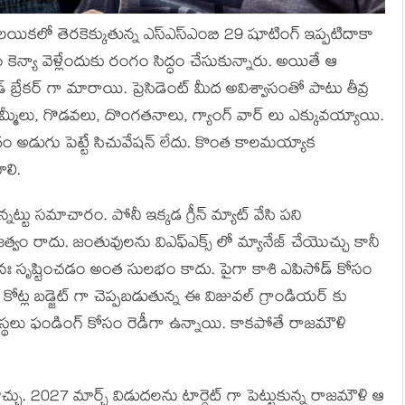
లయికలో తెరకెక్కుతున్న ఎస్ఎస్ఎంబి 29 షూటింగ్ ఇప్పటిదాకా
ం కెన్యా వెళ్లేందుకు రంగం సిద్ధం చేసుకున్నారు. అయితే ఆ
్ బ్రేకర్ గా మారాయి. ప్రెసిడెంట్ మీద అవిశ్వాసంతో పాటు తీవ్ర
్మీలు, గొడవలు, దొంగతనాలు, గ్యాంగ్ వార్ లు ఎక్కువయ్యాయి.
ం అడుగు పెట్టే సిచువేషన్ లేదు. కొంత కాలమయ్యాక
లి.
నట్టు సమాచారం. పోనీ ఇక్కడ గ్రీన్ మ్యాట్ వేసి పని
హజత్వం రాదు. జంతువులను విఎఫ్ఎక్స్ లో మ్యానేజ్ చేయొచ్చు కానీ
గా పునః సృష్టించడం అంత సులభం కాదు. పైగా కాశి ఎపిసోడ్ కోసం
 కోట్ల బడ్జెట్ గా చెప్పబడుతున్న ఈ విజువల్ గ్రాండియర్ కు
స్థలు ఫండింగ్ కోసం రెడీగా ఉన్నాయి. కాకపోతే రాజమౌళి
వొచ్చు. 2027 మార్చ్ విడుదలను టార్గెట్ గా పెట్టుకున్న రాజమౌళి ఆ