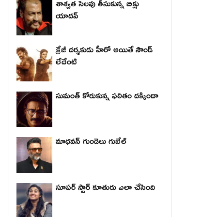
శాశ్వత సెలవు తీసుకున్న బిక్షు
యాదవ్
క్రేజీ దర్శకుడు హీరో అయితే సౌండ్
లేదేంటి
సుమంత్ కోరుకున్న ఫలితం దక్కిందా
మాధ‌వ‌న్ గుండెలు గుబేల్‌
సూపర్ స్టార్ కూతురు ఎలా చేసింది