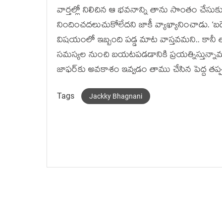
వార్తల్లో నిలిచిన ఆ భవనాన్ని తాను సొంతం చేసుకు
నిందించదలుచుకోలేదని జాకీ వ్యాఖ్యానించాడు. ‘
విషయంలో ఇబ్బంది పడ్డ మాట వాస్తవమని.. కానీ తా
సమస్యల నుంచి బయటపడడానికి ప్రయత్నిస్తున్నామ
జాఫర్‌కు అవకాశం ఇవ్వడం తాము చేసిన పెద్ద తప్
Tags
Jackky Bhagnani