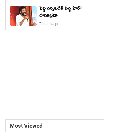
పెద్ది దర్శకుడికి పెద్ద హీరో
దొరకట్లేదా
7 hours ago
Most Viewed