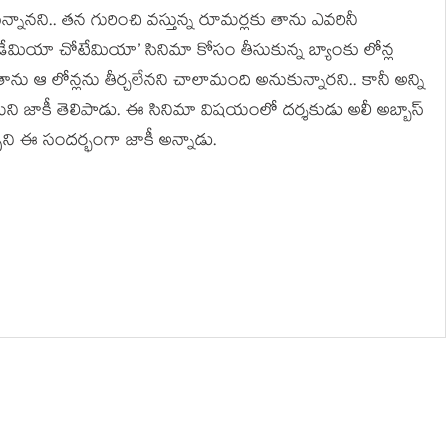
న్నానని.. తన గురించి వస్తున్న రూమర్లకు తాను ఎవరినీ
బడేమియా చోటేమియా’ సినిమా కోసం తీసుకున్న బ్యాంకు లోన్ల
ను ఆ లోన్లను తీర్చలేనని చాలామంది అనుకున్నారని.. కానీ అన్ని
ని జాకీ తెలిపాడు. ఈ సినిమా విషయంలో దర్శకుడు అలీ అబ్బాస్
పని ఈ సందర్భంగా జాకీ అన్నాడు.