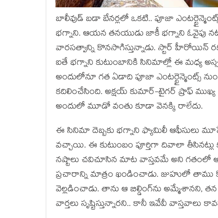
బాలీవుడ్ బడా బేనర్లలో ఒకటి.. పూజా ఎంటర్టైన్మెంట్స
భగ్నాని. ఆయన తనయుడు జాకీ భగ్నాని ఓవైపు నటుడి
వారసత్వాన్ని కొనసాగిస్తున్నాడు. స్టార్ హీరోయిన్ 
ఐతే భగ్నాని కుటుంబానికి సినిమాల్లో ఈ మధ్య అస
అందులోనూ గత ఏడాది పూజా ఎంటర్టైన్మెంట్స్ ను
కదిలించేసింది. అక్షయ్ కుమార్-టైగర్ ష్రాఫ్ ముఖ్య 
అందులో మూడో వంతు కూడా వెనక్కి రాలేదు.
ఈ సినిమా దెబ్బకు భగ్నాని ఫ్యామిలీ ఆఫీసులు మూ
వచ్చాయి. ఈ కుటుంబం పూర్తిగా దివాలా తీసినట్ల
నష్టాలు చవిచూసిన మాట వాస్తవమే అని గతంలో అంగ
ప్రచారాన్ని మాత్రం ఖండించాడు. జుహులో తాము కోల
వెల్లడించాడు. తాను ఆ బిల్డింగ్‌ను అమ్మేశానని, 
వార్తలు సృష్టిస్తున్నారని.. కానీ ఇవేవీ వాస్తవాలు కావ