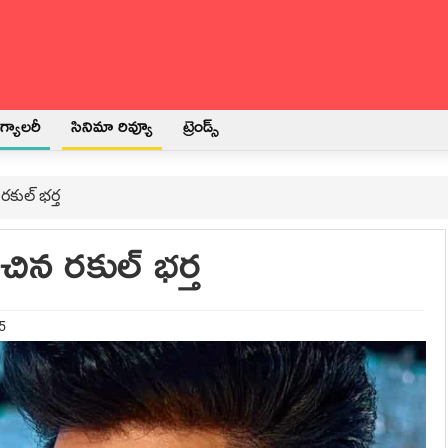
్యాలరీ
సినిమా రివ్యూ
ట్రెండ్స్
రకుల్ భర్త
చిన రకుల్ భర్త
5