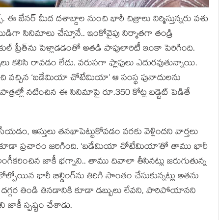
్. ఈ బేనర్ మీద దశాబ్దాల నుంచి భారీ చిత్రాలు నిర్మిస్తున్నరు వశు
గా సినిమాలు చేస్తూనే.. ఇంకోవైపు నిర్మాతగా తండ్రి
రకుల్ ప్రీత్‌ను పెళ్లాడడంతో అతడి పాపులారిటీ ఇంకా పెరిగింది.
్సలు కలిసి రావడం లేదు. వరుసగా ఫ్లాపులు ఎదురవుతున్నాయి.
ంచి వచ్చిన ‘బడేమియా చోటేమియా’ ఆ సంస్థ పునాదులను
పాత్రల్లో నటించిన ఈ సినిమాపై రూ.350 కోట్ల బడ్జెట్ పెడితే
సేయడం, ఆస్తులు తనఖాపెట్టుకోవడం వరకు వెళ్లిందని వార్తలు
ు కూడా ప్రచారం జరిగింది. ‘బడేమియా చోటేమియా’తో తాము భారీ
ీకరించిన జాకీ భగ్నాని.. తాము దివాలా తీసినట్లు జరుగుతున్న
్పోయిన భారీ బిల్డింగ్‌ను తిరిగి సొంతం చేసుకున్నట్లు అతను
తన దగ్గర తిండి తినడానికి కూడా డబ్బులు లేవని, పారిపోయానని
ని జాకీ స్పష్టం చేశాడు.