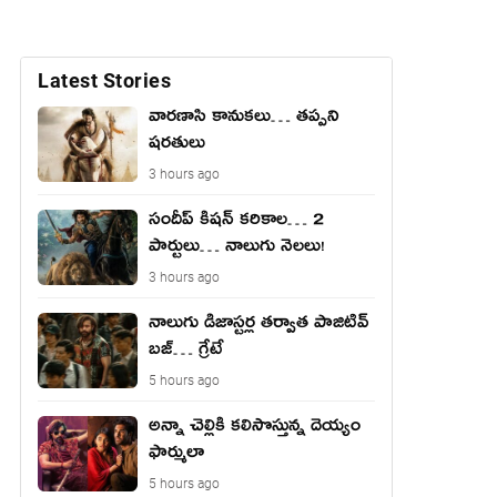
Latest Stories
వారణాసి కానుకలు… తప్పని
షరతులు
3 hours ago
సందీప్ కిషన్ కరికాల… 2
పార్టులు… నాలుగు నెలలు!
3 hours ago
నాలుగు డిజాస్ట‌ర్ల త‌ర్వాత పాజిటివ్
బ‌జ్… గ్రేటే
5 hours ago
అన్నా చెల్లికి కలిసొస్తున్న దెయ్యం
ఫార్ములా
5 hours ago