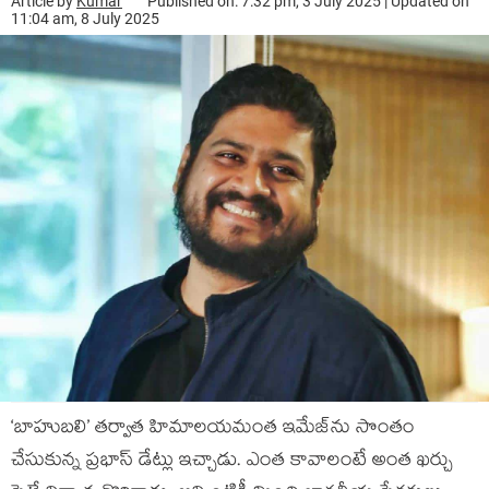
Article by
Kumar
Published on: 7:32 pm, 3 July 2025 | Updated on
11:04 am, 8 July 2025
‘బాహుబలి’ తర్వాత హిమాలయమంత ఇమేజ్‌ను సొంతం
చేసుకున్న ప్రభాస్ డేట్లు ఇచ్చాడు. ఎంత కావాలంటే అంత ఖర్చు