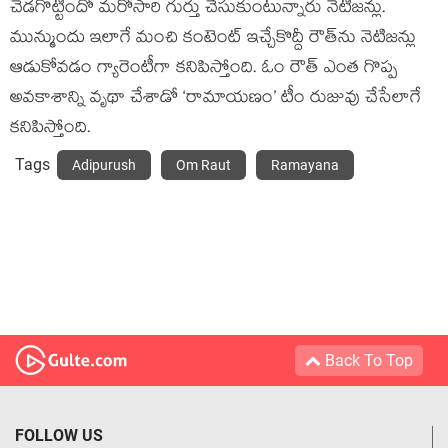
చెడగొట్టిందో మరోసారి గుర్తు చేసుకుంటున్నారు నెటిజన్లు.
మున్ముందు ఇలాగే మంచి కంటెంట్ ఇచ్చేకొద్దీ రౌత్‌ను నెటిజన్లు
ఆడుకోవడం గ్యారెంటీగా కనిపిస్తోంది. ఓం రౌత్ ఎంత గొప్ప
అవకాశాన్ని వృథా చేశాడో ‘రామాయణం’ టీం రుజువు చేసేలాగే
కనిపిస్తోంది.
Tags
Adipurush
Om Raut
Ramayana
Back To Top
FOLLOW US