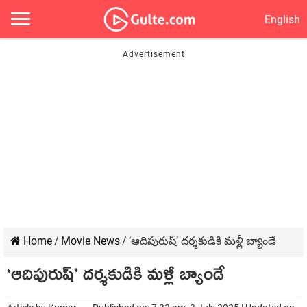
English
Home
/
Movie News
/
‘ఆదిపురుష్’ దర్శకుడికి మళ్లీ బ్యాండే
‘ఆదిపురుష్’ దర్శకుడికి మళ్లీ బ్యాండే