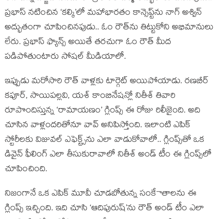
ప్రభాస్ నటించిన ‘కల్కి’లో మహాభారతం కాన్సెప్ట్‌ను నాగ్ అశ్విన్
అద్భుతంగా చూపించినపుడు.. ఓం రౌత్‌ను తిట్టుకోని అభిమానులు
లేరు. ప్రభాస్ ఫ్యాన్స్ అయితే తరచుగా ఓం రౌత్‌ మీద
పడిపోతుంటారు సోషల్ మీడియాలో.
ఇప్పుడు మరోసారి రౌత్ వాళ్లకు టార్గెట్ అయిపోయాడు. రణబీర్
కపూర్, సాయిపల్లవి, యశ్ కాంబినేషన్లో నితీశ్ తివారి
రూపొందిస్తున్న ‘రామాయణం’ గ్లింప్స్ ఈ రోజు రిలీజైంది. అది
చూసిన వాళ్లందరితోనూ వావ్ అనిపిస్తోంది. ఇలాంటి ఎపిక్
స్టోరీలకు విజువల్ ఎఫెక్ట్స్‌ను ఎలా వాడుకోవాలో.. గ్లింప్స్‌తో ఒక
డివైన్ ఫీలింగ్ ఎలా తీసుకురావాలో నితీశ్ అండ్ టీం ఈ గ్లింప్స్‌లో
చూపించింది.
నిజంగానే ఒక ఎపిక్ మూవీ చూడబోతున్న సంకేాతాలను ఈ
గ్లింప్స్ ఇచ్చింది. ఇది చూసి ‘ఆదిపురుష్’ను రౌత్ అండ్ టీం ఎలా