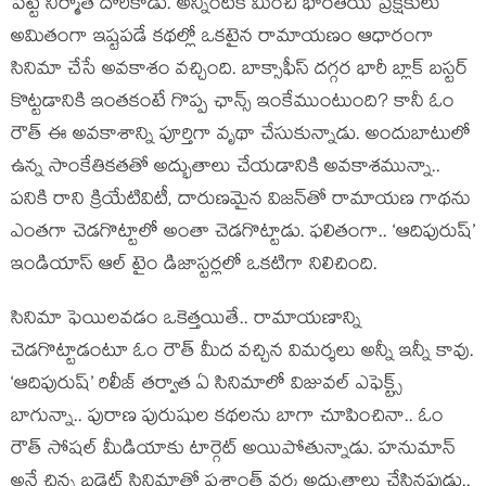
పెట్టే నిర్మాత దొరికాడు. అన్నింటికీ మించి భారతీయ ప్రేక్షకులు
అమితంగా ఇష్టపడే కథల్లో ఒకటైన రామాయణం ఆధారంగా
సినిమా చేసే అవకాశం వచ్చింది. బాక్సాఫీస్ దగ్గర భారీ బ్లాక్ బస్టర్
కొట్టడానికి ఇంతకంటే గొప్ప ఛాన్స్ ఇంకేముంటుంది? కానీ ఓం
రౌత్ ఈ అవకాశాన్ని పూర్తిగా వృథా చేసుకున్నాడు. అందుబాటులో
ఉన్న సాంకేతికతతో అద్భుతాలు చేయడానికి అవకాశమున్నా..
పనికి రాని క్రియేటివిటీ, దారుణమైన విజన్‌తో రామాయణ గాథను
ఎంతగా చెడగొట్టాలో అంతా చెడగొట్టాడు. ఫలితంగా.. ‘ఆదిపురుష్’
ఇండియాస్ ఆల్ టైం డిజాస్టర్లలో ఒకటిగా నిలిచింది.
సినిమా ఫెయిలవడం ఒకెత్తయితే.. రామాయణాన్ని
చెడగొట్టాడంటూ ఓం రౌత్ మీద వచ్చిన విమర్శలు అన్నీ ఇన్నీ కావు.
‘ఆదిపురుష్’ రిలీజ్ తర్వాత ఏ సినిమాలో విజువల్ ఎఫెక్ట్స్
బాగున్నా.. పురాణ పురుషుల కథలను బాగా చూపించినా.. ఓం
రౌత్ సోషల్ మీడియాకు టార్గెట్ అయిపోతున్నాడు. హనుమాన్
అనే చిన్న బడ్జెట్ సినిమాతో ప్రశాంత్ వర్మ అద్భుతాలు చేసినపుడు..