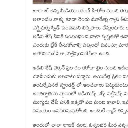
టాలెంట్ ఉన్న మీడియం రేంజ్ హీరోల నుంచి రెగ్య
అలాంటిది వాళ్ళు కూడా రెండు మూడేళ్లు గ్యాప
ఎగ్జ్బిటర్లు స్పీడ్ పెంచమని విన్నపాలు చేస్తుంటా
అడివి శేష్ దీనికి సంబంధించి చాలా స్పష్టతతో ఉన్న
ఎందుకు బ్రేక్ తీసుకోవాల్సి వచ్చిందో వివరిస్తూ మారు
ఆలోచింపజేసేలా, విశ్లేషింపజేసేలా ఉంది.
అడివి శేష్ వెర్షన్ ప్రకారం కరోనా టైం నుంచి ఆడ
చూసేందుకు అలవాటు పడ్డారు. అయిదేళ్ల క్రితం విజువల్
ఇంటర్నేషనల్ స్టాండర్డ్ లో అంచనాలు పెట్టుకుంట
అంతర్జాతీయ స్థాయిలో ఆడియన్స్ ఎక్స్ పెక్టేషన్స్ పెట
ముగ్గురు చేసే పనికి ఇక్కడో పది మంది కావాలి. ఇవన్
సమయం అవసరమవుతోంది. అందుకే గ్యాప్ తప్పద
ఇందులో చాలా లాజిక్ ఉంది. విశ్వంభర మీద వచ్చి