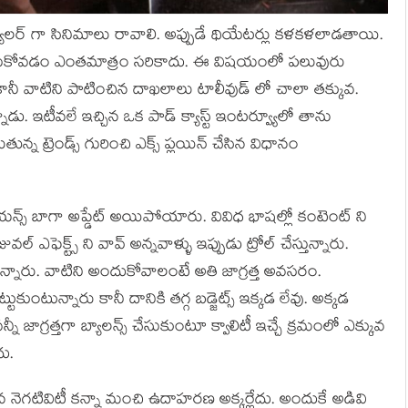
ులర్ గా సినిమాలు రావాలి. అప్పుడే థియేటర్లు కళకళలాడతాయి.
్ తీసుకోవడం ఎంతమాత్రం సరికాదు. ఈ విషయంలో పలువురు
రు కానీ వాటిని పాటించిన దాఖలాలు టాలీవుడ్ లో చాలా తక్కువ.
ాడు. ఇటీవలే ఇచ్చిన ఒక పాడ్ క్యాస్ట్ ఇంటర్వ్యూలో తాను
తున్న ట్రెండ్స్ గురించి ఎక్స్ ప్లయిన్ చేసిన విధానం
ియన్స్ బాగా అప్డేట్ అయిపోయారు. వివిధ భాషల్లో కంటెంట్ ని
 ఎఫెక్ట్స్ ని వావ్ అన్నవాళ్ళు ఇప్పుడు ట్రోల్ చేస్తున్నారు.
ున్నారు. వాటిని అందుకోవాలంటే అతి జాగ్రత్త అవసరం.
్టుకుంటున్నారు కానీ దానికి తగ్గ బడ్జెట్స్ ఇక్కడ లేవు. అక్కడ
నీ జాగ్రత్తగా బ్యాలన్స్ చేసుకుంటూ క్వాలిటీ ఇచ్చే క్రమంలో ఎక్కువ
ు.
న నెగటివిటీ కన్నా మంచి ఉదాహరణ అక్కర్లేదు. అందుకే అడివి