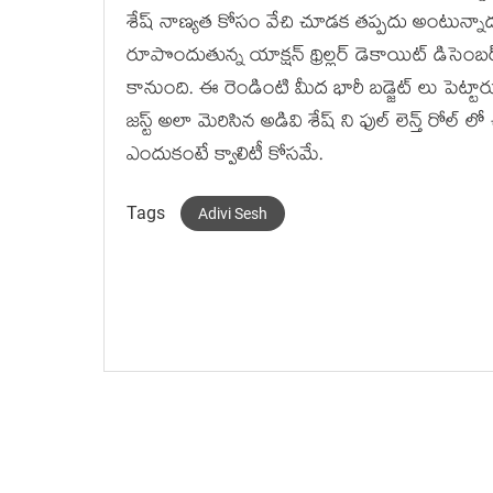
శేష్ నాణ్యత కోసం వేచి చూడక తప్పదు అంటున్నాడ
రూపొందుతున్న యాక్షన్ థ్రిల్లర్ డెకాయిట్ డిసెం
కానుంది. ఈ రెండింటి మీద భారీ బడ్జెట్ లు పెట్టారు. 
జస్ట్ అలా మెరిసిన అడివి శేష్ ని ఫుల్ లెన్త్ ర
ఎందుకంటే క్వాలిటీ కోసమే.
Tags
Adivi Sesh