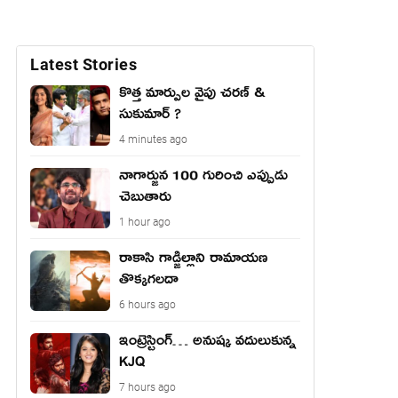
Latest Stories
కొత్త మార్పుల వైపు చరణ్ &
సుకుమార్ ?
4 minutes ago
నాగార్జున 100 గురించి ఎప్పుడు
చెబుతారు
1 hour ago
రాకాసి గాడ్జిల్లాని రామాయణ
తొక్కగలదా
6 hours ago
ఇంట్రెస్టింగ్… అనుష్క వదులుకున్న
KJQ
7 hours ago