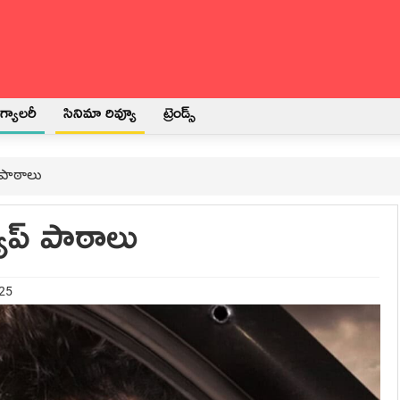
్యాలరీ
సినిమా రివ్యూ
ట్రెండ్స్
్ పాఠాలు
యాప్ పాఠాలు
025