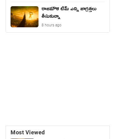
రాజమౌళి టీమ్ ఎన్ని జాగ్రత్తలు
తీసుకున్నా
8 hours ago
Most Viewed