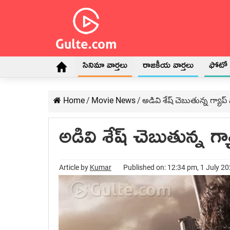
సినిమా వార్తలు
రాజకీయ వార్తలు
ఫోటో గ
Home
/
Movie News
/
అడివి శేష్ చెబుతున్న గ్యాప
అడివి శేష్ చెబుతున్న గ్
Article by
Kumar
Published on: 12:34 pm, 1 July 2