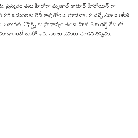
ు. ప్రస్తుతం తను హీరోగా మృణాల్ ఠాకూర్ హీరోయిన్ గా
బర్ 25 విడుదలకు రెడీ అవుతోంది. గూడచారి 2 వచ్చే ఏడాది రిలీజ్
విజువల్ ఎఫెక్ట్స్ కు ప్రాధాన్యం ఉంది. హిట్ 3 ది థర్డ్ కేస్ లో
ోల్ లో చూడాలంటే ఇంకో ఆరు నెలలు ఎదురు చూడక తప్పదు.