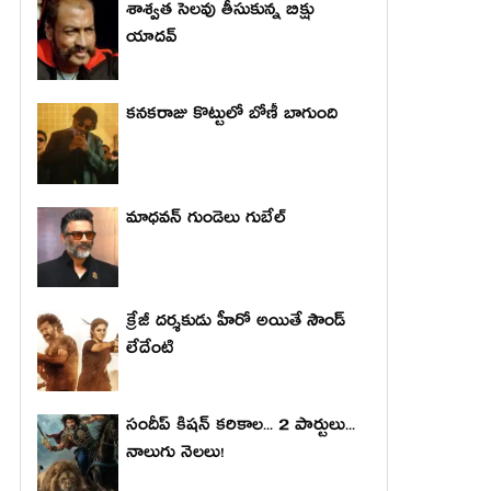
శాశ్వత సెలవు తీసుకున్న బిక్షు
యాదవ్
కనకరాజు కొట్టులో బోణీ బాగుంది
మాధ‌వ‌న్ గుండెలు గుబేల్‌
క్రేజీ దర్శకుడు హీరో అయితే సౌండ్
లేదేంటి
సందీప్ కిషన్ కరికాల... 2 పార్టులు...
నాలుగు నెలలు!