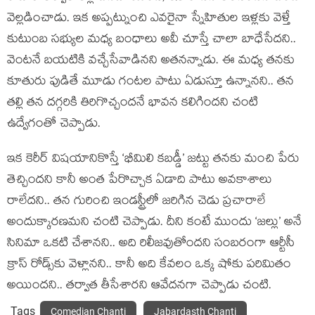
వెల్లడించాడు. ఇక అప్పట్నుంచి ఎవరైనా స్నేహితుల ఇళ్లకు వెళ్తే
కుటుంబ సభ్యుల మధ్య బంధాలు అవీ చూస్తే చాలా బాధేసేదని..
వెంటనే బయటికి వచ్చేసేవాడినని అతనన్నాడు. ఈ మధ్య తనకు
కూతురు పుడితే మూడు గంటల పాటు ఏడుస్తూ ఉన్నానని.. తన
తల్లి తన దగ్గరికి తిరిగొచ్చందనే భావన కలిగిందని చంటి
ఉద్వేగంతో చెప్పాడు.
ఇక కెరీర్ విషయానికొస్తే ‘భీమిలి కబడ్డీ’ జట్టు తనకు మంచి పేరు
తెచ్చిందని కానీ అంత పేరొచ్చాక ఏడాది పాటు అవకాశాలు
రాలేదని.. తన గురించి ఇండస్ట్రీలో జరిగిన చెడు ప్రచారాలే
అందుక్కారణమని చంటి చెప్పాడు. దీని కంటే ముందు ‘జల్లు’ అనే
సినిమా ఒకటి చేశానని.. అది రిలీజవుతోందని సంబరంగా ఆర్టీసీ
క్రాస్ రోడ్స్‌కు వెళ్లానని.. కానీ అది కేవలం ఒక్క షోకు పరిమితం
అయిందని.. తర్వాత తీసేశారని ఆవేదనగా చెప్పాడు చంటి.
Tags
Comedian Chanti
Jabardasth Chanti