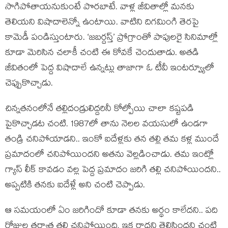
సాగిపోతాయనుకుంటే పొరబాటే. వాళ్ల జీవితాల్లో మనకు
తెలియని విషాదాలెన్నో ఉంటాయి. వాటిని దిగమింగి తెరపై
కామెడీ పండిస్తుంటారు. ‘జబర్దస్త్’ ప్రోగ్రాంతో పాపులరై సినిమాల్లో
కూడా మెరిసిన చలాకీ చంటి ఈ కోవకే చెందుతాడు. అతడి
జీవితంలో పెద్ద విషాదాలే ఉన్నట్లు తాజాగా ఓ టీవీ ఇంటర్వ్యూలో
చెప్పుకొచ్చాడు.
చిన్నతనంలోనే తల్లిదండ్రులిద్దరినీ కోల్పోయి చాలా కష్టపడి
పైకొచ్చాడట చంటి. 1987లో తాను నెలల వయసులో ఉండగా
తండ్రి చనిపోయాడని.. ఇంకో ఐదేళ్లకు తన తల్లి తమ కళ్ల ముందే
ప్రమాదంలో చనిపోయిందని అతను వెల్లడించాడు. తమ ఇంట్లో
గ్యాస్ లీక్ కావడం వల్ల పెద్ద ప్రమాదం జరిగి తల్లి చనిపోయిందని..
అప్పటికి తనకు ఐదేళ్లే అని చంటి చెప్పాడు.
ఆ సమయంలో ఏం జరిగిందో కూడా తనకు అర్థం కాలేదని.. పది
రోజుల తర్వాత తల్లి చనిపోయింది, ఇక రాదని తెలిసిందని చంటి