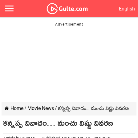
English
Home
/
Movie News
/
క‌న్న‌ప్ప వివాదం… మంచు విష్ణు వివ‌ర‌ణ‌
క‌న్న‌ప్ప వివాదం… మంచు విష్ణు వివ‌ర‌ణ‌