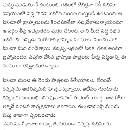
చుట్టు ముడుతూనే ఉంటుంది. గ‌తంలో దేనికైనా రెడీ సినిమా
విష‌యంలో పెద్ద గొడ‌వ జ‌రిగిన సంగ‌తి గుర్తుండే ఉంటుంది. ఆ
సినిమాలో బ్రాహ్మ‌ణుల‌ను కించ‌ప‌రిచేలా స‌న్నివేశాలున్నాయంటూ
ఆ వ‌ర్గం తీవ్ర అభ్యంత‌రం వ్య‌క్తం చేసింది. దాని మీద పెద్ద ర‌భ‌స
జ‌రిగింది. ఇప్పుడు మ‌రోసారి బ్రాహ్మ‌ణ సంఘాలు మంచు వారి
సినిమా మీద దండెత్తాయి. క‌న్న‌ప్ప‌ చిత్రంలో పిల‌క‌, గిల‌క అంటూ
బ్ర‌హ్మానందం, స‌ప్త‌గిరి చేసిన బ్రాహ్మ‌ణ పాత్ర‌ల‌కు పేర్లు పెట్ట‌డాన్ని ఈ
సంఘాలు త‌ప్పుబ‌డుతున్నాయి.
సినిమా నుంచి ఈ రెండు పాత్ర‌ల‌ను తీసేయాల‌ని.. లేదంటే
క‌న్న‌ప్ప‌ను ఆడ‌నివ్వ‌మ‌ని హెచ్చ‌రిస్తున్నాయి. ఇటీవ‌ల గుంటూరు
క‌న్న‌ప్ప‌కు సంబంధించిన ప్ర‌మోష‌న‌ల్ ఈవెంట్ జ‌ర‌గ్గా.. అదే రోజు
అక్క‌డే నిర‌స‌న కార్య‌క్ర‌మాలు జ‌రిగాయి. ఈ వివాదంపై మంచు
విష్ణు తాజాగా స్పందించాడు.
ఎవ‌రి మ‌నోభావాలూ దెబ్బ తీయ‌కుండా క‌న్న‌ప్ప సినిమాను