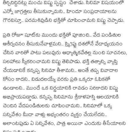
తీర్చిదిద్దిన‌ట్లు మంచు విష్ణు స్ప‌ష్టం చేశాడు. సినిమా విష‌యంలో
ఎన్నో జాగ్ర‌త్త‌లు తీసుకున్నామ‌ని.. హిందూ సంప్ర‌దాయాల‌ను
గౌర‌విస్తూ.. ప‌ర‌మ‌శివుడిని భ‌క్తితో చూపించామ‌ని విష్ణు చెప్పాడు.
ప్ర‌తి రోజూ షూట్‌కు ముందు భ‌క్తితో పూజించి.. వేద పండితుల
ఆశీర్వ‌చ‌నం తీసుకునేవాళ్ల‌మ‌ని.. స్క్రిప్టు ద‌శ‌లోనే వేదాధ్య‌య‌నం
చేసిన వారితో పాటు ప‌లువురు ఆధ్యాత్మిక‌వేతల్ల నుంచి సూచ‌న‌లు,
స‌ల‌హాలు స్వీక‌రించామ‌ని విష్ణు తెలిపాడు. భ‌క్తి త‌త్వాన్ని వ్యాప్తి
చేయ‌డానికే క‌న్న‌ప్ప సినిమా తీశామ‌ని.. అంతే త‌ప్ప వివాదాల
కోసం కాద‌ని.. విడుద‌ల‌య్యే వ‌ర‌కు ప్ర‌తి ఒక్క‌రూ ఓపిక‌తో
ఉండాల‌ని.. ముందే ఒక నిర్ణ‌యానికి రావ‌డం స‌రికాద‌ని విష్ణు
అభిప్రాయ‌ప‌డ్డాడు. క‌న్న‌ప్ప సినిమాను శ్రీకాళ‌హ‌స్తి ఆల‌యానికి
చెందిన వేద‌పండితుల‌కు చూపించామ‌ని.. సినిమాలో ఒక్క
స‌న్నివేశం మీదా వాళ్లు అభ్యంత‌రం వ్య‌క్తం చేయ‌లేద‌ని..
అలాంట‌పుడు ఏ స‌న్నివేశం, పాత్ర అయినా ఎందుకు తీసేయాల‌ని