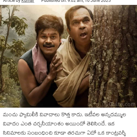
Article by
Kumar
Published on: 9:02 am, 10 June 2025
మంచు ఫ్యామిలీకి వివాదాలు కొత్త కాదు. ఇటీవ‌ల అన్న‌ద‌మ్ముల
వివాదం ఎంత చ‌ర్చ‌నీయాంశం అయిందో తెలిసిందే. ఇక
సినిమాల‌కు సంబంధించి కూడా త‌ర‌చుగా ఏదో ఒక కాంట్ర‌వ‌ర్శీ