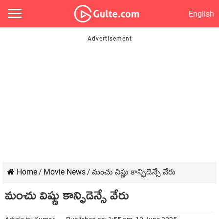
English
Home
/
Movie News
/
మంచు విష్ణు కాన్ఫిడెన్సే వేరు
మంచు విష్ణు కాన్ఫిడెన్సే వేరు