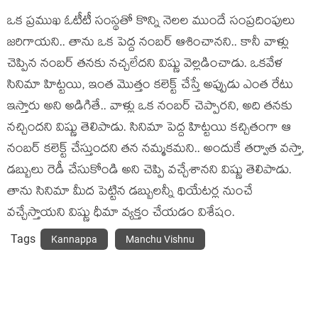
ఒక ప్రముఖ ఓటీటీ సంస్థతో కొన్ని నెలల ముందే సంప్రదింపులు
జరిగాయని.. తాను ఒక పెద్ద నంబర్ ఆశించానని.. కానీ వాళ్లు
చెప్పిన నంబర్ తనకు నచ్చలేదని విష్ణు వెల్లడించాడు. ఒకవేళ
సినిమా హిట్టయి, ఇంత మొత్తం కలెక్ట్ చేస్తే అప్పుడు ఎంత రేటు
ఇస్తారు అని అడిగితే.. వాళ్లు ఒక నంబర్ చెప్పారని, అది తనకు
నచ్చిందని విష్ణు తెలిపాడు. సినిమా పెద్ద హిట్టయి కచ్చితంగా ఆ
నంబర్ కలెక్ట్ చేస్తుందని తన నమ్మకమని.. అందుకే తర్వాత వస్తా,
డబ్బులు రెడీ చేసుకోండి అని చెప్పి వచ్చేశానని విష్ణు తెలిపాడు.
తాను సినిమా మీద పెట్టిన డబ్బులన్నీ థియేటర్ల నుంచే
వచ్చేస్తాయని విష్ణు ధీమా వ్యక్తం చేయడం విశేషం.
Tags
Kannappa
Manchu Vishnu