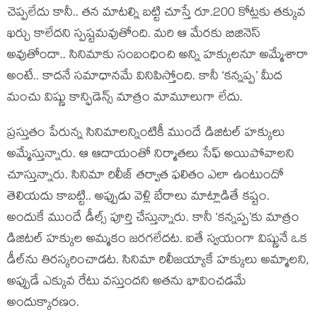
చెప్పలేదు కానీ.. తన మాటల్ని బట్టి చూస్తే రూ.200 కోట్లకు తక్కువ
ఖర్చు కాలేదని స్పష్టమవుతోంది. మరి ఆ మేరకు బిజినెస్
అవుతోందా.. సినిమాకు సంబంధించి అన్ని హక్కులనూ అమ్మేశారా
అంటే.. కాదనే సమాధానమే వినిపిస్తోంది. కానీ ‘కన్నప్ప’ మీద
మంచు విష్ణు కాన్ఫిడెన్స్ మాత్రం మామూలుగా లేదు.
ప్రస్తుతం పేరున్న సినిమాలన్నింటికీ ముందే డిజిటల్ హక్కులు
అమ్మేస్తున్నారు. ఆ ఆదాయంతో నిర్మాతలు సేఫ్ అయిపోవాలని
చూస్తున్నారు. సినిమా రిలీజ్ తర్వాత ఫలితం ఎలా ఉంటుందో
తెలియదు కాబట్టి.. అప్పుడు వెళ్లి బేరాలు మాట్లాడితే కష్టం.
అందుకే ముందే డీల్స్ పూర్తి చేస్తున్నారు. కానీ ‘కన్నప్ప’కు మాత్రం
డిజిటల్ హక్కుల అమ్మకం జరగలేదట. ఐతే స్వయంగా విష్ణునే ఒక
డీల్‌ను తిరస్కరించాడట. సినిమా రిలీజయ్యాకే హక్కులు అమ్మాలని,
అప్పుడే ఎక్కువ రేటు వస్తుందని అతను భావించడమే
అందుక్కారణం.