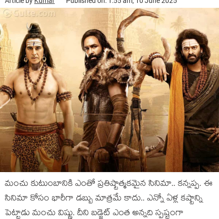
Article by
Kumar
Published on: 1:55 am, 10 June 2025
మంచు కుటుంబానికి ఎంతో ప్రతిష్టాత్మకమైన సినిమా.. కన్నప్ప. ఈ
సినిమా కోసం భారీగా డబ్బు మాత్రమే కాదు.. ఎన్నో ఏళ్ల కష్టాన్ని
పెట్టాడు మంచు విష్ణు. దీని బడ్జెట్ ఎంత అన్నది స్పష్టంగా