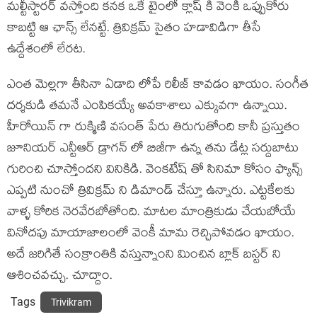
మల్టీస్టారర్ వస్తోంది కనక ఒకే టైంలో క్లాష్ కి వెంకీ ఒప్పుకోరు
కాబట్టి ఆ ఛాన్స్ లేనట్టే. త్రివిక్రమ్ సైతం హడావిడిగా తీసే
ఉద్దేశంలో లేరట.
ఎంత మెల్లగా తీసినా ఏడాది లోపే రిలీజ్ కావడం ఖాయం. సంగీత
దర్శకుడి తమనే ఎంపికయ్యే అవకాశాలు ఎక్కువగా ఉన్నాయి.
హీరోయిన్ గా రుక్మిణి వసంత్ పేరు తిరుగుతోంది కానీ ప్రస్తుతం
జూనియర్ ఎన్టీఆర్ డ్రాగన్ లో బిజీగా ఉన్న తను డేట్ల సర్దుబాటు
గురించి చూస్తోందని వినికిడి. వెంకటేష్ తో సినిమా కోసం ఫ్యాన్స్
ఎప్పటి నుంచో త్రివిక్రమ్ ని డిమాండ్ చేస్తూ ఉన్నారు. ఎట్టకేలకు
వాళ్ళ కోరిక నెరవేరబోతోంది. మాటల మాంత్రికుడు చేయబోయే
వినోదపు మాయాజాలంలో వెంకీ మామ రెచ్చిపోవడం ఖాయం.
అదే జరిగితే సంక్రాంతికి వస్తున్నాంని మించిన బ్లాక్ బస్టర్ ని
ఆశించవచ్చు. చూద్దాం.
Tags
Trivikram