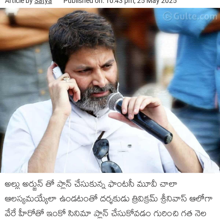
Article by
Satya
Published on: 10:43 pm, 25 May 2025
అల్లు అర్జున్ తో ప్లాన్ చేసుకున్న ఫాంటసీ మూవీ చాలా
ఆలస్యమయ్యేలా ఉండటంతో దర్శకుడు త్రివిక్రమ్ శ్రీనివాస్ ఆలోగా
వేరే హీరోతో ఇంకో సినిమా ప్లాన్ చేసుకోవడం గురించి గత నెల