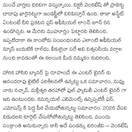
నుంచే వార్తలు విరివిగా వస్తున్నాయి. విక్టరీ వెంకటేష్ తో ప్రాజెక్టు
దాదాపు ఖారైనట్టుగా ఇండస్ట్రీలో వినిపిస్తూనే ఉంది. తాజా అప్డేట్
ఏంటంటే దీని ప్రకటన ప్లస్ అఫీషియల్ లాంచ్ జూన్ 6న
ఉండొచ్చట. ఆ మేరకు ముహూర్తం పెట్టారని తెలిసింది.
ఇప్పటిదాకా ఈ కాంబోకు సంబంధించిన ఎలాంటి అఫీషియల్
న్యూస్ బయటికి రాలేదు. లీకులైనా సరే అవి విశ్వసనీయ వర్గాల
నుంచి కావడంతో ఈ కలయిక మీద నమ్మకం కుదిరింది.
హారిక హాసిని బ్యానర్ పై రూపొందే ఈ ఎంటర్ టైనర్ కు
ఆనందరావు టైటిల్ పరిశీలనలో ఉన్నట్టు ఒక సమాచారం, నువ్వు
నాకు నచ్చావ్, మల్లీశ్వరి తరహాలో ఫుల్ ఫ్యామిలీ ఎంటర్ టైనర్ గా
ఇది ఉంటుందట. కమర్షియల్ ఎలిమెంట్స్ ఉన్నప్పటికీ ఫన్,
ఎమోషన్స్ కి పెద్ద పీఠ వేయబోతున్నట్టు సమాచారం. 2026 వేసవి
విడుదలని టార్గెట్ చేసుకోబోతున్నట్టు తెలిసింది. ముందు
సంక్రాంతి అనుకున్నారు కానీ అదే పండక్కు చిరంజీవి – వెంకటేష్