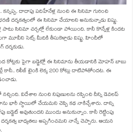
. కన్నప్ప. దాదాపు పదిహేనేళ్ల నుంచి ఈ సినిమా గురించి
 భరణి దర్శకత్వంలో ఈ సినిమా చేయాలని అనుకున్నాడు విష్ణు.
 పాటు సినిమా చర్చల్లో లేకుండా పోయింది. కానీ కొన్నేళ్ల కిందట
ా మూవీని సెట్స్ మీదికి తీసుకెళ్లాడు విష్ణు. హిందీలో
్ దర్శకుడు.
ంద కోట్లకు పైగా బడ్జెట్లో ఈ సినిమాను తీయడానికి మోహన్ బాబు
ే కానీ.. రిలీజ్ టైంకి లెక్క 200 కోట్లు దాటిపోతోందట. ఈ
లడించాడు.
 నచ్చింది. విదేశాల నుంచి నిపుణులను రప్పించి దీన్ని డెవలప్
 భారీ స్థాయిలో చేయమని చెప్పి కథ నాకిచ్చేశారు. దాన్ని
ల లోపు బడ్జెట్ అవుతుందని ముందు అనుకున్నాం. కానీ రెట్టింపు
 దర్శకత్వ బాధ్యతలు అప్పగించమని నాన్నే చెప్పారు. ఆయన
.