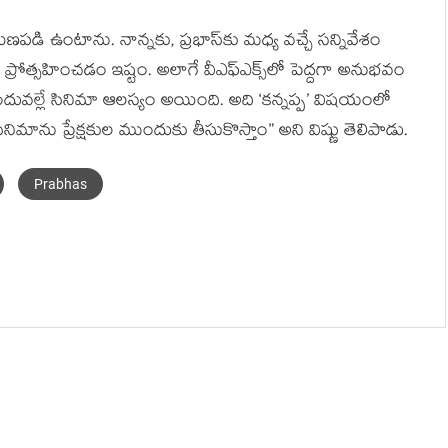
 రుణపడి ఉంటాను. నాన్నకు, ప్రభాస్‌కు మధ్య వచ్చే సన్నివేశం
 ప్రోత్సహించడం ఇష్టం. అలాగే వీఎఫ్‌ఎక్స్‌లో పెద్దగా అనుభవం
 అందువల్లే సినిమా ఆలస్యం అయింది. అది ‘కన్నప్ప’ విషయంలో
 సినిమాను ప్రేక్షకుల ముందుకు తీసుకొస్తాం” అని విష్ణు తెలిపాడు.
Prabhas