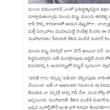
మంచు కుటుంబానికి ఎంతో ప్రతిష్టాత్మకమైన చిత్రం.
మాట్లాడుతున్నాడు మంచు విష్ణు. ముందు తనికెళ్ళ
కానీ కొన్ని కారణాలతో ఆయన తప్పుకోగా.. చాన్నాళ్ల
మళ్లీ సన్నాహాలు మొదలుపెట్టి రెండేళ్ల కిందట ఈ మెగ
‘మహాభారతం’ సీరియల్ తీసిన ముకేశ్ కుమార్ సింగ
మంచు విష్ణు మార్కెట్ బాగా డౌన్ అయినా సరే.. వ
సిద్ధమయ్యారు. ఐతే మొదలైనపుడు బడ్జెట్ వంద కోట్ల
విషయాన్ని ఓ ఇంటర్వ్యూలో విష్ణునే స్వయంగా వెల్
“భరణి గారు ‘కన్నప్ప’ ఐడియా చెప్పినపుడు నాకెంతో
చేయించా. ఐతే నా అభిరుచిని గమనించి ఈ సినిమాను
తీసుకుని నా వెర్షన్లో దాన్ని రెడీ చేశా. వంద కోట్
ఖర్చయింది. ‘మహాభారత్’ తీసిన ముకేశ్ కుమార్‌కు
ఇచ్చిన సపోర్ట్‌తోనే ఇంత భారీ సినిమా తీయగలిగాం