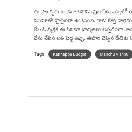
ఈ ప్రాజెక్టుకు అండగా నిలిచిన ప్రభాస్‌కు ఎప్పటికీ
సినిమాలో హైలైట్‌గా ఉంటుంది. నాకు కొత్త వాళ్లను
లేని ఓ వ్యక్తికి ఈ సినిమా బాధ్యతలు అప్పగించా.
నేను చేసిన అతి పెద్ద తప్పు. ఈసారి చెప్పిన డేట్‌కు
Tags
Kannappa Budget
Manchu Vishnu