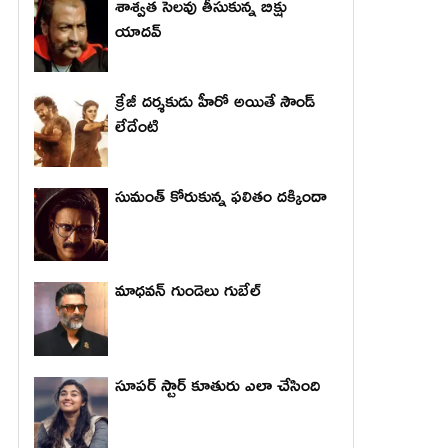
శాశ్వత సెలవు తీసుకున్న బిక్షు
యాదవ్
క్రేజీ దర్శకుడు హీరో అయితే సౌండ్
లేదేంటి
సుమంత్ కోరుకున్న ఫలితం దక్కిందా
మాధ‌వ‌న్ గుండెలు గుబేల్‌
సూపర్ స్టార్ కూతురు ఎలా చేసింది