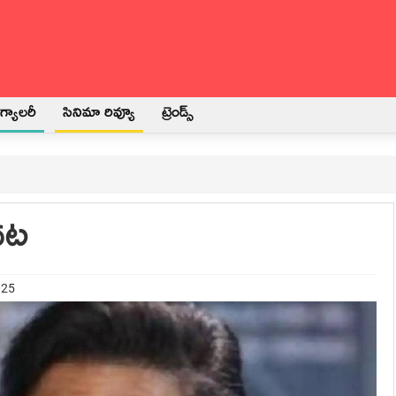
్యాలరీ
సినిమా రివ్యూ
ట్రెండ్స్
ాదట
025