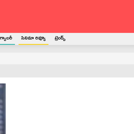
్యాలరీ
సినిమా రివ్యూ
ట్రెండ్స్