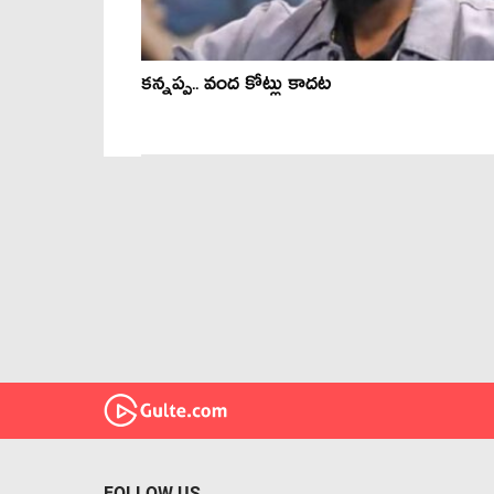
కన్నప్ప.. వంద కోట్లు కాదట
FOLLOW US