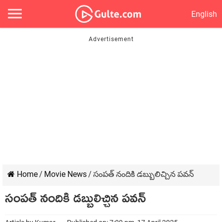
English
Home
/
Movie News
/
సంప‌త్ నందికి డ‌బ్బులిచ్చిన ప‌వ‌న్
సంప‌త్ నందికి డ‌బ్బులిచ్చిన ప‌వ‌న్