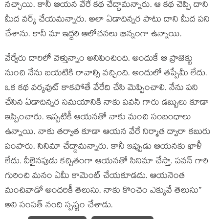
న‌చ్చాయి. కానీ ఆయ‌న వేరే క‌థ చేద్దామ‌న్నారు. ఆ క‌థ చెప్పి దాని
మీద వ‌ర్క్ చేయ‌మ‌న్నారు. అలా ఏడాదిన్న‌ర పాటు దాని మీద ప‌ని
చేశాను. కానీ మా ఇద్ద‌రి ఆలోచ‌న‌లు భిన్నంగా ఉన్నాయి.
వేర్వేరు దారిలో వెళ్తున్నాం అనిపించింది. అందుకే ఆ ప్రాజెక్టు
నుంచి నేను బ‌య‌టికి రావాల్సి వ‌చ్చింది. అందులో త‌ప్పేమీ లేదు.
ఒక క‌థ వ‌ర్కవుట్ కాక‌పోతే వేరేది చేసి మెప్పించాలి. నేను ప‌ని
చేసిన ఏడాదిన్న‌ర స‌మ‌యానికి నాకు ప‌వ‌న్ గారు డ‌బ్బులు కూడా
ఇప్పించారు. ఇప్ప‌టికీ ఆయ‌న‌తో నాకు మంచి సంబంధాలు
ఉన్నాయి. నాకు త‌ర్వాత కూడా ఆయ‌న వేరే నిర్మాత ద్వారా క‌బురు
పంపారు. సినిమా చేద్దామ‌న్నారు. కానీ ఇప్పుడు ఆయ‌న‌కు ఖాళీ
లేదు. వీలైన‌పుడు క‌చ్చితంగా ఆయ‌న‌తో సినిమా చేస్తా. ప‌వ‌న్ గారి
గురించి మ‌నం ఏమీ కామెంట్ చేయ‌కూడ‌దు. ఆయ‌నెంత
మంచివాడో అంద‌రికీ తెలుసు. నాకు కొంచెం ఎక్కువే తెలుసు”
అని సంప‌త్ నంది స్ప‌ష్టం చేశాడు.