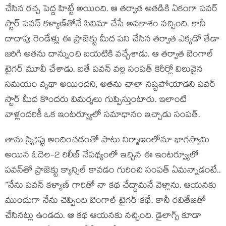
చేసిన ర‌చ్చ పెద్ద హిట్టే అయింది. ఆ త‌ర్వాత అత‌డికి ఏకంగా ప‌వ‌ర్
స్టార్ ప‌వ‌న్ క‌ళ్యాణ్‌తోనే సినిమా చేసే అవ‌కాశం వ‌చ్చింది. కానీ
దాదాపు రెండేళ్లు ఈ ప్రాజెక్టు మీద ప‌ని చేసిన త‌ర్వాత ఎక్క‌డో తేడా
జ‌రిగి అత‌ను దాన్నుంచి బ‌య‌టికి వ‌చ్చేశాడు. ఆ త‌ర్వాత బెంగాల్
టైగ‌ర్ మూవీ చేశాడు. ఐతే ప‌వ‌న్ వ‌ల్ల సంప‌త్ కెరీర్లో విలువైన
స‌మ‌యం వృథా అయింద‌ని, అత‌ను చాలా న‌ష్ట‌పోయాడ‌ని ప‌వ‌ర్
స్టార్ మీద కొంద‌రు విమ‌ర్శ‌లు గుప్పిస్తుంటారు. ఇలాంటి
వాళ్లంద‌రికీ ఒక ఇంట‌ర్వ్యూలో స‌మాధానం ఇచ్చాడు సంప‌త్.
తాను స్క్రిప్టు అందించ‌డంతో పాటు నిర్మాణంలోనూ భాగ‌స్వామి
అయిన ఓదెల‌-2 రిలీజ్ నేప‌థ్యంలో ఇచ్చిన ఈ ఇంట‌ర్వ్యూలో
ప‌వ‌న్‌తో ప్రాజెక్టు క్యాన్సిల్ కావ‌డం గురించి సంప‌త్ ఏమ‌న్నాడంటే..
”నేను ప‌వ‌న్ క‌ళ్యాణ్ గారితో నా క‌థ చేద్దామ‌నే వెళ్లాను. ఆయ‌న‌కు
ముందుగా నేను చెప్పింది బెంగాల్ టైగ‌ర్ క‌థే. కానీ ర‌వితేజ‌తో
చేసిన‌ట్లు ఉండ‌దు. ఆ క‌థ ఆయ‌న‌కు న‌చ్చింది. డైలాగ్స్ కూడా