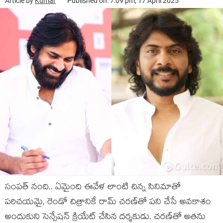
Article by
Kumar
Published on: 7:09 pm, 17 April 2025
సంప‌త్ నంది.. ఏమైంది ఈవేళ లాంటి చిన్న సినిమాతో
ప‌రిచ‌య‌మై, రెండో చిత్రానికే రామ్ చ‌ర‌ణ్‌తో ప‌ని చేసే అవ‌కాశం
అందుకుని సెన్సేష‌న్ క్రియేట్ చేసిన ద‌ర్శ‌కుడు. చ‌ర‌ణ్‌తో అత‌ను