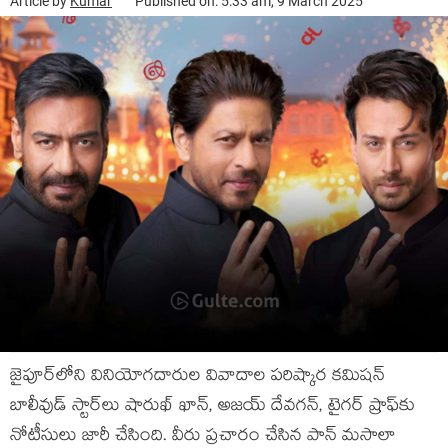
Article by
Kumar
Published on: 5:33 am, 9 March 2025
జైపూర్‌లోని వినియోగదారుల వివాదాల పరిష్కార కమిషన్
బాలీవుడ్ స్టార్‌లు షారుఖ్ ఖాన్, అజయ్ దేవగన్, టైగర్ ష్రాఫ్‌కు
నోటీసులు జారీ చేసింది. వీరు ప్రచారం చేసిన పాన్ మసాలా