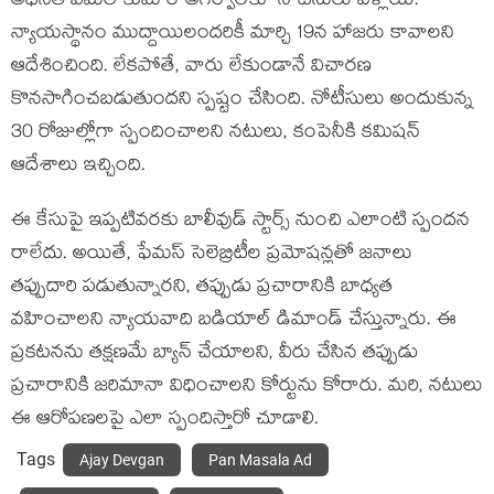
అధినేత విమల్ కుమార్ అగర్వాల్‌కూ నోటీసులు వెళ్లాయి.
న్యాయస్థానం ముద్దాయిలందరికీ మార్చి 19న హాజరు కావాలని
ఆదేశించింది. లేకపోతే, వారు లేకుండానే విచారణ
కొనసాగించబడుతుందని స్పష్టం చేసింది. నోటీసులు అందుకున్న
30 రోజుల్లోగా స్పందించాలని నటులు, కంపెనీకి కమిషన్
ఆదేశాలు ఇచ్చింది.
ఈ కేసుపై ఇప్పటివరకు బాలీవుడ్ స్టార్స్ నుంచి ఎలాంటి స్పందన
రాలేదు. అయితే, ఫేమస్ సెలెబ్రిటీల ప్రమోషన్లతో జనాలు
తప్పుదారి పడుతున్నారని, తప్పుడు ప్రచారానికి బాధ్యత
వహించాలని న్యాయవాది బడియాల్ డిమాండ్ చేస్తున్నారు. ఈ
ప్రకటనను తక్షణమే బ్యాన్ చేయాలని, వీరు చేసిన తప్పుడు
ప్రచారానికి జరిమానా విధించాలని కోర్టును కోరారు. మరి, నటులు
ఈ ఆరోపణలపై ఎలా స్పందిస్తారో చూడాలి.
Tags
Ajay Devgan
Pan Masala Ad