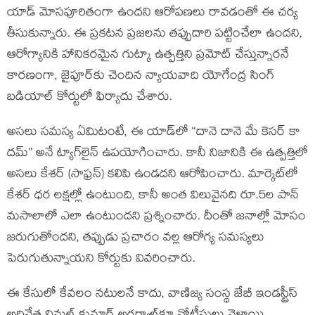
యాడ్ మోసపూరితంగా ఉందని ఆరోపణలు రావడంతో ఈ చర్య
తీసుకున్నారు. ఈ ప్రకటన ప్రజలను తప్పుదారి పట్టించేలా ఉందని,
ఆరోగ్యానికి హానికరమైన గుట్కా ఉత్పత్తిని ప్రమోట్ చేస్తున్నారనే
కారణంగా, జైపూర్‌కు చెందిన న్యాయవాది యోగేంద్ర సింగ్
బడియాల్ కోర్టులో ఫిర్యాదు చేశారు.
అసలు సమస్య ఏమిటంటే, ఈ యాడ్‌లో “దానె దానె మే కెసర్ కా
దమ్” అనే ట్యాగ్‌లైన్ ఉపయోగించారు. కానీ నిజానికి ఈ ఉత్పత్తిలో
అసలు కేశర్ (సాఫ్రన్) కలిపి ఉండదని ఆరోపించారు. మార్కెట్‌లో
కేశర్ ధర లక్షల్లో ఉంటుంది, కానీ అంత విలువైనది రూ.5ల పాన్
మసాలాలో ఎలా ఉంటుందని ప్రశ్నించారు. దీంతో జనాల్లో మోసం
జరుగుతోందని, తప్పుడు ప్రచారం వల్ల ఆరోగ్య సమస్యలు
పెరుగుతున్నాయని కోర్టుకు వివరించారు.
ఈ కేసులో కేవలం నటులనే కాదు, వాణిజ్య సంస్థ జేబీ ఇండస్ట్రీస్