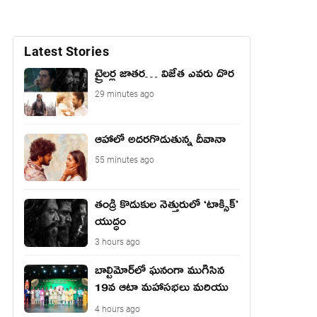
Latest Stories
ట్రైలర్ల జాతర… విజేత ఎవరు దొర
29 minutes ago
ఆహాలో అదరగొడుతున్న దీవానా
55 minutes ago
తండ్రీ కొడుకుల నెత్తురులో ‘టాక్సిక్’
యుద్ధం
3 hours ago
బాల్టిమోర్‌లో ఘనంగా ముగిసిన
19వ ఆటా మహాసభలు మరియు
యువజన సదస్సు
4 hours ago