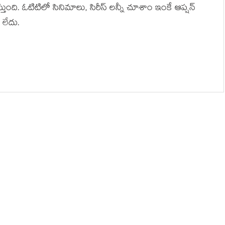
ది. ఓటిటిలో సినిమాలు, సిరీస్ లన్నీ చూశాం ఇంకే ఆప్షన్
 లేదు.