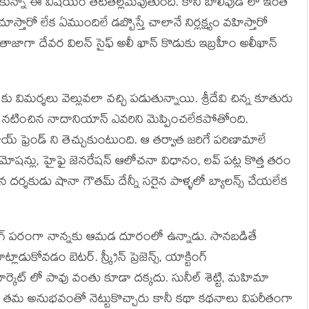
ుకున్నా ఈ విషయం తేటతెల్లమవుతుంది. కానీ బాలీవుడ్ లో ఇంత
ూస్తారో లేక ఏముందిలే డబ్బొస్తే చాలానే నిర్లక్ష్యం వహిస్తారో
ి. తాజాగా దేవర విలన్ సైఫ్ అలీ ఖాన్ కొడుకు ఇబ్రహీం అలీఖాన్
 కు విమర్శలు వెల్లువలా వచ్చి పడుతున్నాయి. శ్రీదేవి చిన్న కూతురు
గా నటించిన నాదానియాన్ ఎవరిని మెప్పించలేకపోతోంది.
 ఫ్రెండ్ ని తెచ్చుకుంటుంది. ఆ తర్వాత జరిగే పరిణామాలే
మోషన్లు, హైఫై జెనరేషన్ ఆలోచనా విధానం, లవ్ పట్ల కొత్త తరం
ిన దర్శకుడు షానా గౌతమ్ దేన్నీ సరైన పాళ్ళలో బ్యాలన్స్ చేయలేక
్టింగ్ పరంగా నాన్నకు ఆమడ దూరంలో ఉన్నాడు. సానబడితే
డుకోవడం బెటర్. స్క్రీన్ ప్రెజెన్స్, యాక్టింగ్
కెట్ లో పావు వంతు కూడా దక్కదు. సునీల్ శెట్టి, మహిమా
ో తమ అనుభవంతో నెట్టుకొచ్చారు కానీ కథా కథనాలు విపరీతంగా