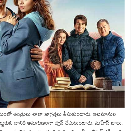
ంలో తండ్రులు చాలా జాగ్రత్తలు తీసుకుంటారు. అభిమానుల
ెట్టుకుని దానికి అనుగుణంగా ప్లాన్ చేసుకుంటారు. మహేష్ బాబు,