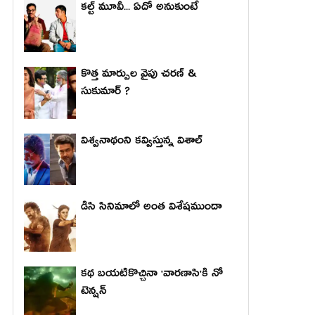
కల్ట్ మూవీ... ఏదో అనుకుంటే
కొత్త మార్పుల వైపు చరణ్ &
సుకుమార్ ?
విశ్వనాథంని కవ్విస్తున్న విశాల్
డిసి సినిమాలో అంత విశేషముందా
కథ బయటికొచ్చినా 'వారణాసి'కి నో
టెన్షన్