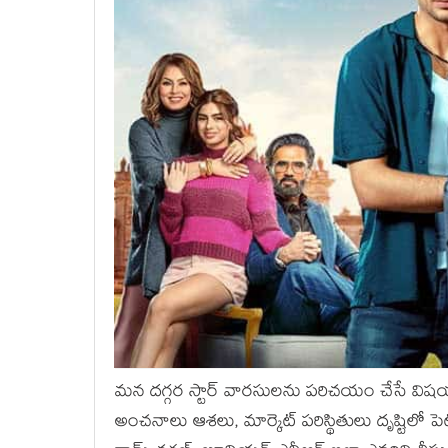
మన దగ్గర స్టార్ వారసులను పరిచయం చేసే విషయ
అంచనాలు ఆశలు, మార్కెట్ పరిస్థితులు దృష్టిలో ప