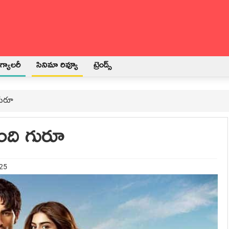
్యాలరీ
సినిమా రివ్యూ
ట్రెండ్స్
 గురూ
టింది గురూ
025