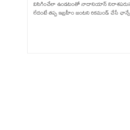
విసిగించేలా ఉండటంతో నాదానియాన్ నిరాశపరుస్తుం
లేదంటే తప్ప ఇబ్రహీం జంటని రికమండ్ చేసే ఛాన్సే