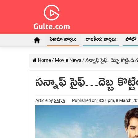
సినిమా వార్తలు
రాజకీయ వార్తలు
ఫోటో గ
Home
/
Movie News
/
సన్నాఫ్ సైఫ్…దెబ్బ కొట్టింది
సన్నాఫ్ సైఫ్…దెబ్బ కొట్
Article by
Satya
Published on: 8:31 pm, 8 March 2