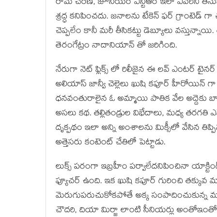
రామ్ చరణ్, జూనియర్ ఎన్టీఆర్ ఇలా ఎవరిని తీస
శ్రద్ధ కనిపించదు. జనాలను టేకెన్ ఫర్ గ్రాంటెడ్ గా చ
చెప్పలేం కానీ మరీ తీసికట్టు డెబ్యూలు వస్తున్నాయ
తెరంగేట్రం నాదానియాన్ తో జరిగింది.
నేరుగా నెట్ ఫ్లిక్స్ లో రిలీజైన ఈ లవ్ ఎంటర్ టైనర్
అలియాస్ జాన్వీ చెల్లెలు ఖుషి కపూర్ హీరోయిన్ 
ధనవంతురాలైన ఓ అమ్మాయి పాతిక వేల అద్దెకు బాయ్
అసలు కథ. తల్లితండ్రుల విభేదాలు, మధ్య తరగతి ఎ
దృక్పథం ఇలా అన్ని అంశాలను మిక్సీలో వేసిన తిప్ప
అత్తెసరు కంటెంట్ చేతిలో పెట్టాడు.
లుక్స్ పరంగా ఇబ్రహీం పర్వాలేదనిపించినా యాక
ఫ్యూచర్ ఉంది. ఇక ఖుషి కపూర్ గురించి తక్కువ మాట్లా
మెరుగుపరుచుకోకపోతే అక్క సంపాదించుకున్న మార్
చౌదరి, దియా మిర్జా లాంటి సీనియర్లు అంతోఇంత