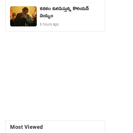
కనకం కురిపిస్తున్న కొరియన్
దెయ్యం
6 hours ago
Most Viewed