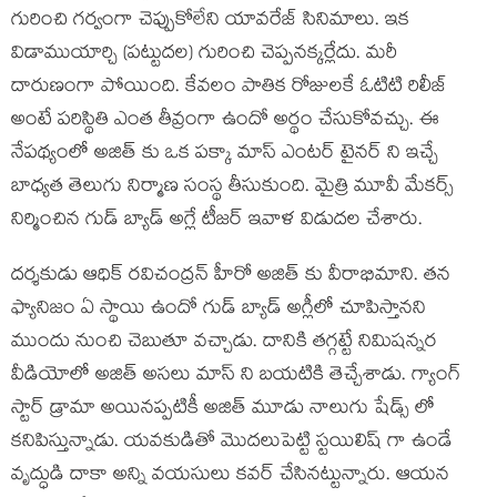
గురించి గర్వంగా చెప్పుకోలేని యావరేజ్ సినిమాలు. ఇక
విడాముయార్చి (పట్టుదల) గురించి చెప్పనక్కర్లేదు. మరీ
దారుణంగా పోయింది. కేవలం పాతిక రోజులకే ఓటిటి రిలీజ్
అంటే పరిస్థితి ఎంత తీవ్రంగా ఉందో అర్థం చేసుకోవచ్చు. ఈ
నేపథ్యంలో అజిత్ కు ఒక పక్కా మాస్ ఎంటర్ టైనర్ ని ఇచ్చే
బాధ్యత తెలుగు నిర్మాణ సంస్థ తీసుకుంది. మైత్రి మూవీ మేకర్స్
నిర్మించిన గుడ్ బ్యాడ్ అగ్లే టీజర్ ఇవాళ విడుదల చేశారు.
దర్శకుడు ఆధిక్ రవిచంద్రన్ హీరో అజిత్ కు వీరాభిమాని. తన
ఫ్యానిజం ఏ స్థాయి ఉందో గుడ్ బ్యాడ్ అగ్లీలో చూపిస్తానని
ముందు నుంచి చెబుతూ వచ్చాడు. దానికి తగ్గట్టే నిమిషన్నర
వీడియోలో అజిత్ అసలు మాస్ ని బయటికి తెచ్చేశాడు. గ్యాంగ్
స్టార్ డ్రామా అయినప్పటికీ అజిత్ మూడు నాలుగు షేడ్స్ లో
కనిపిస్తున్నాడు. యవకుడితో మొదలుపెట్టి స్టయిలిష్ గా ఉండే
వృద్ధుడి దాకా అన్ని వయసులు కవర్ చేసినట్టున్నారు. ఆయన