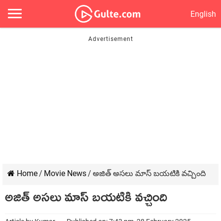
English
Home
/
Movie News
/
అజిత్ అసలు మాస్ బయటికి వచ్చింది
అజిత్ అసలు మాస్ బయటికి వచ్చింది