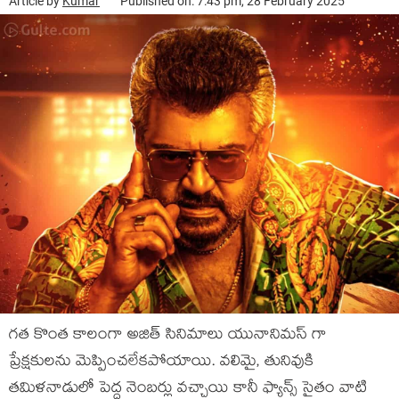
Article by
Kumar
Published on: 7:43 pm, 28 February 2025
గత కొంత కాలంగా అజిత్ సినిమాలు యునానిమస్ గా
ప్రేక్షకులను మెప్పించలేకపోయాయి. వలిమై, తునివుకి
తమిళనాడులో పెద్ద నెంబర్లు వచ్చాయి కానీ ఫ్యాన్స్ సైతం వాటి