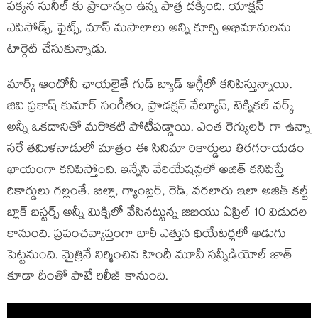
పక్కన సునీల్ కు ప్రాధాన్యం ఉన్న పాత్ర దక్కింది. యాక్షన్
ఎపిసోడ్స్, ఫైట్స్, మాస్ మసాలాలు అన్ని కూర్చి అభిమానులను
టార్గెట్ చేసుకున్నాడు.
మార్క్ ఆంటోనీ ఛాయలైతే గుడ్ బ్యాడ్ అగ్లీలో కనిపిస్తున్నాయి.
జివి ప్రకాష్ కుమార్ సంగీతం, ప్రొడక్షన్ వేల్యూస్, టెక్నికల్ వర్క్
అన్నీ ఒకదానితో మరొకటి పోటీపడ్డాయి. ఎంత రెగ్యులర్ గా ఉన్నా
సరే తమిళనాడులో మాత్రం ఈ సినిమా రికార్డులు తిరగరాయడం
ఖాయంగా కనిపిస్తోంది. ఇన్నేసి వేరియేషన్లలో అజిత్ కనిపిస్తే
రికార్డులు గల్లంతే. బిల్లా, గ్యాంబ్లర్, రెడ్, వరలారు ఇలా అజిత్ కల్ట్
బ్లాక్ బస్టర్స్ అన్నీ మిక్సిలో వేసినట్టున్న జిబియు ఏప్రిల్ 10 విడుదల
కానుంది. ప్రపంచవ్యాప్తంగా భారీ ఎత్తున థియేటర్లలో అడుగు
పెట్టనుంది. మైత్రినే నిర్మించిన హిందీ మూవీ సన్నీడియోల్ జాత్
కూడా దీంతో పాటే రిలీజ్ కానుంది.