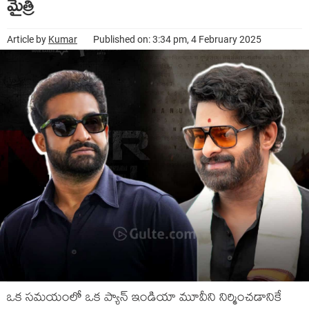
మైత్రి
Article by
Kumar
Published on: 3:34 pm, 4 February 2025
ఒక సమయంలో ఒక ప్యాన్ ఇండియా మూవీని నిర్మించడానికే