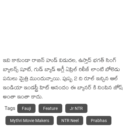
ఇవి కాకుండా రాబిన్ హుడ్ విడుదల, ఉస్తాద్ భగత్ సింగ్
బ్యాలన్స్ షూట్, గుడ్ బ్యాడ్ అగ్లీ ఏప్రిల్ రిలీజ్ లాంటి బోలెడు
పనులు మైత్రి ముందున్నాయి. పుష్ప 2 ది రూల్ ఇచ్చిన ఆల్
ఇండియా ఇండస్ట్రీ హిట్ ఆనందం ఈ బ్యానర్ కి నింపిన జోష్
అంతా ఇంతా కాదు.
Tags
Fauji
Feature
Jr NTR
Mythri Movie Makers
NTR Neel
Prabhas