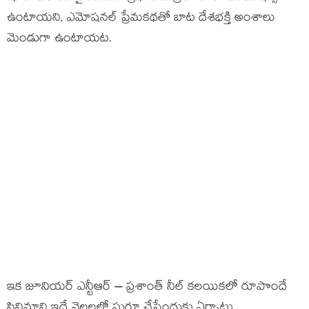
ఉంటాయని, ఎమోషనల్ ప్రేమకథతో బాట దేశభక్తి అంశాలు
మెండుగా ఉంటాయట.
ఇక జూనియర్ ఎన్టీఆర్ – ప్రశాంత్ నీల్ కలయికలో రూపొందే
సినిమాని ఇదే నెలలలో షురూ చేసేందుకు ఏర్పాట్లు