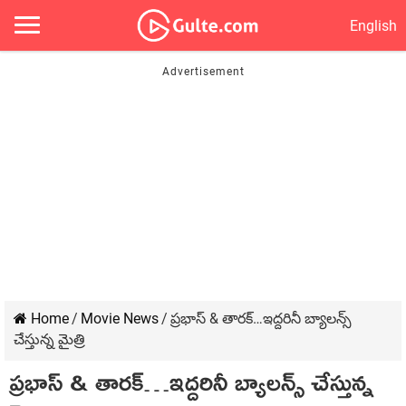
English
Home
/
Movie News
/
ప్రభాస్ & తారక్…ఇద్దరినీ బ్యాలన్స్
చేస్తున్న మైత్రి
ప్రభాస్ & తారక్…ఇద్దరినీ బ్యాలన్స్ చేస్తున్న