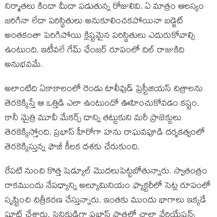
నిర్మాతలు కిందా మీదా పడుతున్న రోజులివి. ఏ మాత్రం ఆలస్యం
జరిగినా లేదా పరిస్థితులు అనుకూలించకపోయినా బడ్జెట్
అంతకంతా పెరిగిపోయి క్లిష్టమైన పరిస్థితులు ఎదురుకోవాల్సి
ఉంటుంది. ఇటీవలే గేమ్ ఛేంజర్ రూపంలో దిల్ రాజుకిది
అనుభవమే.
అలాంటిది ఏకాకాలంలో రెండు టాలీవుడ్ ప్రెస్టీజియస్ చిత్రాలను
తెరకెక్కిస్తే ఆ ఒత్తిడి ఎలా ఉంటుందో ఊహించుకోవడం కష్టం.
కానీ మైత్రి మూవీ మేకర్స్ దాన్ని తట్టుకుని మరీ ప్రాజెక్టులు
తెరకెక్కిస్తోంది. ప్రభాస్ హీరోగా హను రాఘవపూడి దర్శకత్వంలో
తెరకెక్కిస్తున్న ఫౌజీ కీలక దశకు చేరుకుంది.
రేపటి నుంచి కొత్త షెడ్యూల్ మొదలుపెట్టబోతున్నారు. స్వాతంత్రం
రాకముందు నేపధ్యాన్ని అల్యూమినియం ఫ్యాక్టరీలో సెట్ల రూపంలో
సృష్టించి చిత్రీకరణ చేస్తున్నారు. ఇంతకు ముందు భాగాలు ఇక్కడే
షూట్ చేశారు. సైనికుడిగా ప్రభాస్ పాత్రలో చాలా వేరియేషన్స్