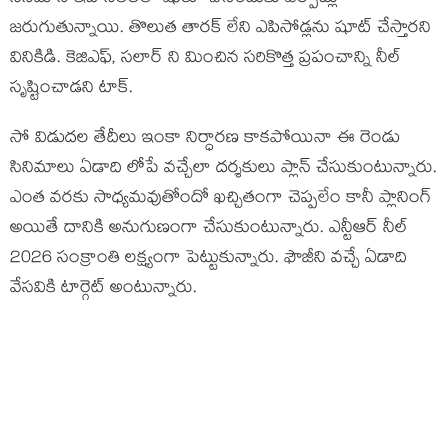
జరుగుతున్నాయి. తొలుత తారక్ లేని ఎపిసోడ్లను షూట్ చేస్తారని
వినికిడి. కెజిఎఫ్, సలార్ ని మించిన సరికొత్త ప్రపంచాన్ని నీల్
సృష్టించాడని టాక్.
సో విడుదల తేదీలు ఇంకా నిర్ధారణ కాకపోయినా ఈ రెండు
సినిమాలు ఏడాది లోపే వచ్చేలా దర్శకులు ప్లాన్ చేసుకుంటున్నారు.
ఎంత వరకు సాధ్యమవుతోందో ఖచ్చితంగా చెప్పలేం కానీ ప్లానింగ్
అయితే దానికి అనుగుణంగా చేసుకుంటున్నారు. ఎన్టీఆర్ నీల్
2026 సంక్రాంతి లక్ష్యంగా పెట్టుకున్నారు. ఫౌజీని వచ్చే ఏడాది
వేసవికి టార్గెట్ అంటున్నారు.