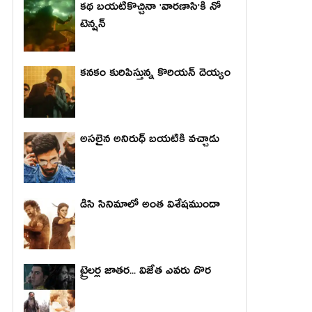
కథ బయటికొచ్చినా 'వారణాసి'కి నో
టెన్షన్
కనకం కురిపిస్తున్న కొరియన్ దెయ్యం
అసలైన అనిరుధ్ బయటికి వచ్చాడు
డిసి సినిమాలో అంత విశేషముందా
ట్రైలర్ల జాతర... విజేత ఎవరు దొర