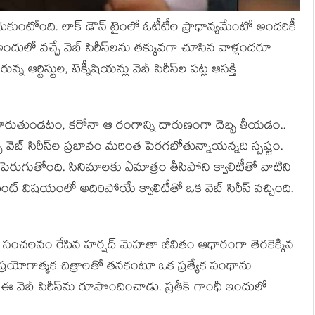
దుకుంటోంది. లాక్ డౌన్ టైంలో ఓటీటీల ప్రాధాన్యమేంటో అందరికీ
ందులో వచ్చే వెబ్ సిరీస్‌లను తక్కువగా చూసిన వాళ్లందరూ
 ఆర్టిస్టుల, టెక్నీషియన్లు వెబ్ సిరీస్‌ల పట్ల ఆసక్తి
మారుతుండటం, కరోనా ఆ రంగాన్ని దారుణంగా దెబ్బ తీయడం..
వెబ్ సిరీస్‌ల ప్రభావం మరింత పెరగబోతున్నాయన్నది స్పష్టం.
ి పెరుగుతోంది. సినిమాలకు ఏమాత్రం తీసిపోని క్వాలిటీతో వాటిని
ంట్ విషయంలో అదిరిపోయే క్వాలిటీతో ఒక వెబ్ సిరీస్ వచ్చింది.
తో సంచలనం రేపిన హర్షద్ మెహతా జీవితం ఆధారంగా తెరకెక్కిన
ంటి ప్రయోగాత్మక చిత్రాలతో తనకంటూ ఒక ప్రత్యేక పంథాను
 ఈ వెబ్ సిరీస్‌ను రూపొందించాడు. ప్రతీక్ గాంధీ ఇందులో