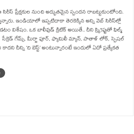
 సిరీస్ ప్రేక్షకుల నుంచి అద్భుతమైన స్పందన రాబట్టుకుంటోంది.
తున్నారు. ఇండియాలో ఇప్పటిదాకా తెరకెక్కిన అన్ని వెబ్ సిరీస్‌ల్లో
ుండటం విశేషం. ఒక బాలీవుడ్ క్రిటిక్ అయితే.. దీని స్క్రిప్టుతో ఫిల్మ్
సేక్రెడ్ గేమ్స్, మీర్జా పూర్, ఫ్యామిలీ మ్యాన్, పాతాళ్ లోక్, స్పెషల్
ి కాదని దీన్ని ‘ది బెస్ట్’ అంటున్నారంటే ఇందులో ఏదో ప్రత్యేకత
e