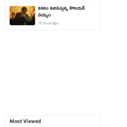
కనకం కురిపిస్తున్న కొరియన్
దెయ్యం
15 hours ago
Most Viewed