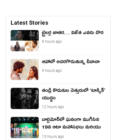
Latest Stories
ట్రైలర్ల జాతర… విజేత ఎవరు దొర
9 hours ago
ఆహాలో అదరగొడుతున్న దీవానా
9 hours ago
తండ్రీ కొడుకుల నెత్తురులో ‘టాక్సిక్’
యుద్ధం
12 hours ago
బాల్టిమోర్‌లో ఘనంగా ముగిసిన
19వ ఆటా మహాసభలు మరియు
యువజన సదస్సు
13 hours ago