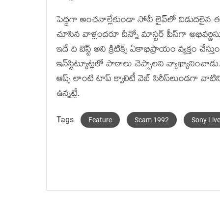
పెద్దగా అంచనాల్లేకుండా సోనీ లైవ్‌లో విడుదలైన ఈ
చూసిన వాళ్లందరూ దీన్నో మాస్టర్‌ పీస్‌గా అభివర్ణిస్
ఇదే ది బెస్ట్ అని క్రిటిక్స్ ఏకాభిప్రాయం వ్యక్తం చేస్త
ఇన్‌స్టిట్యూట్లలో పాఠాలు చెప్పాలని వ్యాఖ్యానించాడు. 
ఆప్స్ లాంటి టాప్ క్వాలిటీ వెబ్ సిరీస్‌లుండగా వాటిన
ఉన్నట్లే.
Tags
Feature
Scam 1992
Sony Liv