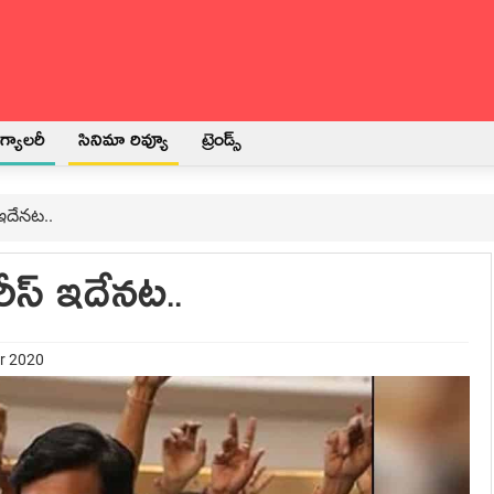
్యాలరీ
సినిమా రివ్యూ
ట్రెండ్స్
 ఇదేనట..
రీస్ ఇదేనట..
er 2020