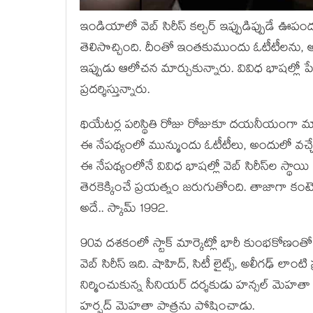
ఇండియాలో వెబ్ సిరీస్ కల్చర్ ఇప్పుడిప్పుడే ఊపం
తెలిసొచ్చింది. దీంతో ఇంతకుముందు ఓటీటీలను, అ
ఇప్పుడు ఆలోచన మార్చుకున్నారు. వివిధ భాషల్లో పేరున్న
ప్రదర్శిస్తున్నారు.
థియేటర్ల పరిస్థితి రోజు రోజుకూ దయనీయంగా 
ఈ నేపథ్యంలో మున్ముందు ఓటీటీలు, అందులో వచ్చే 
ఈ నేపథ్యంలోనే వివిధ భాషల్లో వెబ్ సిరీస్‌ల స్థాయ
తెరకెక్కించే ప్రయత్నం జరుగుతోంది. తాజాగా కంటె
అదే.. స్కామ్ 1992.
90వ దశకంలో స్టాక్ మార్కెట్లో భారీ కుంభకోణం
వెబ్ సిరీస్ ఇది. షాహిద్, సిటీ లైట్స్, అలీగఢ్ లా
నిర్మించుకున్న సీనియర్ దర్శకుడు హన్సల్ మెహతా
హర్షద్ మెహతా పాత్రను పోషించాడు.