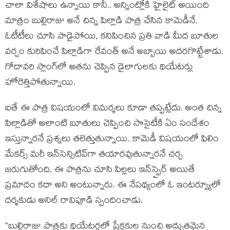
చాలా విశేషాలు ఉన్నాయి కానీ.. అన్నింట్లోకి హైలైట్ అయింది
మాత్రం బుల్లిరాజు అనే చిన్న పిల్లాడి పాత్ర చేసిన కామెడీనే.
ఓటీటీలు చూసి పాడైపోయి, కనిపించిన ప్రతి వాడి మీద బూతుల
వర్షం కురిపించే పిల్లాడిగా రేవంత్ అనే అబ్బాయి అదరగొట్టేశాడు.
గోదావరి స్లాంగ్‌లో అతను చెప్పిన డైలాగులకు థియేటర్లు
హోరెత్తిపోతున్నాయి.
ఐతే ఈ పాత్ర విషయంలో విమర్శలు కూడా తప్పట్లేదు. అంత చిన్న
పిల్లాడితో అలాంటి బూతులు చెప్పించి సొసైటీకి ఏం సందేశం
ఇస్తున్నారనే ప్రశ్నలు తలెత్తుతున్నాయి. కామెడీ విషయంలో ఫిలిం
మేకర్స్ మరీ ఇన్‌సెన్సిటివ్‌గా తయారవుతున్నారనే చర్చ
జరుగుతోంది. ఈ పాత్రను చూసి పిల్లలు ఇన్‌స్పైర్ అయితే
ప్రమాదం కదా అని అంటున్నారు. ఈ నేపథ్యంలో ఓ ఇంటర్వ్యూలో
దర్శకుడు అనిల్ రావిపూడి స్పందించాడు.
‘‘బుల్లిరాజు పాత్రకు థియేటర్లలో ప్రేక్షకుల నుంచి అద్భుతమైన