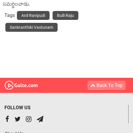
సమర్థించాడు.
Tags
Anil Ravipudi
Bulli Raju
Sankranthiki Vastunam
Back To Top
FOLLOW US