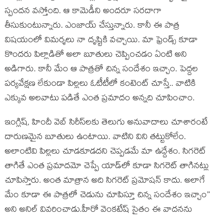
స్పందన వస్తోంది. ఆ కామెడీని అందరూ సరదాగా
తీసుకుంటున్నారు. ఎంజాయ్ చేస్తున్నారు. కానీ ఈ పాత్ర
విషయంలో విమర్శలు నా దృష్టికి వచ్చాయి. మా ఫ్రెండ్స్ కూడా
కొందరు పిల్లాడితో అలా బూతులు చెప్పించడం ఏంటి అని
అడిగారు. కానీ మేం ఆ పాత్రతో చిన్న సందేశం ఇచ్చాం. పెద్దల
పర్యవేక్షణ లేకుండా పిల్లలు ఓటీటీలో కంటెంట్ చూస్తే.. వాటికి
ఎక్కువ అలవాటు పడితే ఎంత ప్రమాదం అన్నది చూపించాం.
ఇంగ్లిష్, హిందీ వెబ్ సిరీస్‌లకు తెలుగు అనువాదాలు చూశారంటే
దారుణమైన బూతులు ఉంటాయి. వాటిని విని తట్టుకోలేం.
అలాంటివి పిల్లలు చూడకూడదని చెప్పడమే మా ఉద్దేశం. సిగరెట్
తాగితే ఎంత ప్రమాదమో చెప్పే యాడ్‌లో కూడా సిగరెట్ తాగినట్లు
చూపిస్తారు. అంత మాత్రాన అది సిగరెట్ ప్రమోషన్ కాదు. అలాగే
మేం కూడా ఈ పాత్రలో చెడును చూపిస్తూ చిన్న సందేశం ఇచ్చాం’’
అని అనిల్ వివరించాడు.హీరో వెంకటేష్ సైతం ఈ వాదనను