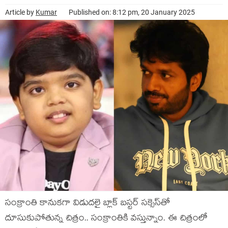
Article by
Kumar
Published on: 8:12 pm, 20 January 2025
సంక్రాంతి కానుకగా విడుదలై బ్లాక్ బస్టర్ సక్సెస్‌తో
దూసుకుపోతున్న చిత్రం.. సంక్రాంతికి వస్తున్నాం. ఈ చిత్రంలో