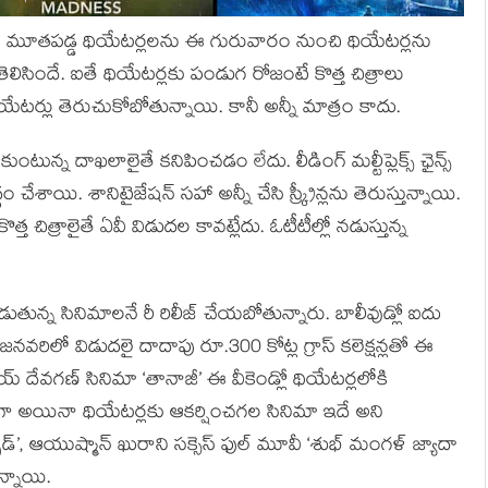
లో మూతపడ్డ థియేటర్లలను ఈ గురువారం నుంచి థియేటర్లను
సిందే. ఐతే థియేటర్లకు పండుగ రోజంటే కొత్త చిత్రాలు
యేటర్లు తెరుచుకోబోతున్నాయి. కానీ అన్నీ మాత్రం కాదు.
ుకుంటున్న దాఖలాలైతే కనిపించడం లేదు. లీడింగ్ మల్టీప్లెక్స్ ఛైన్స్
ం చేశాయి. శానిటైజేషన్ సహా అన్నీ చేసి స్క్రీన్లను తెరుస్తున్నాయి.
కొత్త చిత్రాలైతే ఏవీ విడుదల కావట్లేదు. ఓటీటీల్లో నడుస్తున్న
తున్న సినిమాలనే రీ రిలీజ్ చేయబోతున్నారు. బాలీవుడ్లో ఐదు
 జనవరిలో విడుదలై దాదాపు రూ.300 కోట్ల గ్రాస్ కలెక్షన్లతో ఈ
జయ్ దేవగణ్ సినిమా ‘తానాజీ’ ఈ వీకెండ్లో థియేటర్లలోకి
స్తరుగా అయినా థియేటర్లకు ఆకర్షించగల సినిమా ఇదే అని
ప్పడ్’, ఆయుష్మాన్ ఖురాని సక్సెస్ ఫుల్ మూవీ ‘శుభ్ మంగళ్ జ్యాదా
న్నాయి.