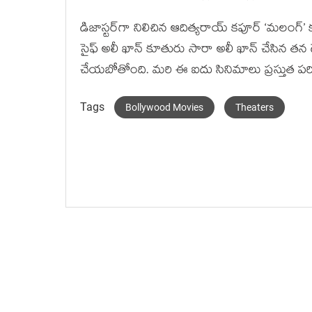
డిజాస్టర్‌గా నిలిచిన ఆదిత్యరాయ్ కపూర్ ‘మలంగ్’ 
సైఫ్ అలీ ఖాన్ కూతురు సారా అలీ ఖాన్ చేసిన తన 
చేయబోతోంది. మరి ఈ ఐదు సినిమాలు ప్రస్తుత పరిస్థ
Tags
Bollywood Movies
Theaters