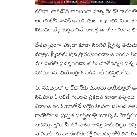
కరోనా-లాక్‌డౌన్ కారణంగా మార్చి రెండో వారం
తెరుచుకోవడానికి అనుమతులు లభించిన సంగతి తెలి
విడుదలయ్యే శుక్రవారమే కాబట్టి ఆ రోజు నుంచే థి
దేశవ్యాప్తంగా ఎక్కడా కూడా సింగిల్ స్క్రీన్లు తెరుచ
మాత్రం స్క్రీన్లను పున:ప్రారంభించడానికి రంగం సిద్ధ
మరి వీటిలో ప్రదర్శించడానికి సినిమాలేవన్నది ప్రశ్న. 
సినిమాలను థియేటర్లలో నడిపించే పరిస్థితి లేదు.
ఈ నేపథ్యంలో లాక్‌డౌన్‌కు ముందు థియేటర్లలో ఆడు
సినిమాల రీ రిలీజ్ గురించి ప్రకటన కూడా వచ్చింది.
ఏడాదికి ఇండియాలోనే బిగ్గెస్ట్ హిట్‌గా నిలిచిన అ
రాబోతోంది. ప్రస్తుత పరిస్థితుల్లో జనాల్ని ఓ మో
భావిస్తున్నారు. దీంతో పాటు తాప్సి హిట్ చిత్రం ‘త
సావధాన్’ కూడా ఈ వీకెండ్లో థియేటర్లలోకి దిగుతు