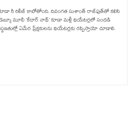
కూడా రీ రిలీజ్ కాబోతోంది. దివంగత సుశాంత్ రాజ్‌పుత్‌తో కలిసి
డెబ్యూ మూవీ ‘కేదార్ నాథ్’ కూడా మళ్లీ థియేటర్లలో సందడి
ఇతుల్లో ఏమేర ప్రేక్షకులను థియేటర్లకు రప్పిస్తాయో చూడాలి.