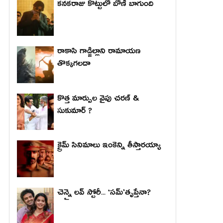
కనకరాజు కొట్టులో బోణీ బాగుంది
రాకాసి గాడ్జిల్లాని రామాయణ
తొక్కగలదా
కొత్త మార్పుల వైపు చరణ్ &
సుకుమార్ ?
క్రైమ్ సినిమాలు ఇంకెన్ని తీస్తారయ్యా
చెన్నై లవ్ స్టోరీ... ‘సమ్’తృప్తేనా?