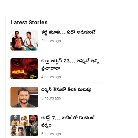
Latest Stories
కల్ట్ మూవీ… ఏదో అనుకుంటే
2 hours ago
అల్లు అర్జున్ 23… అప్పుడే ఇన్ని
ప్రచారాలా
4 hours ago
దర్శన్ కేసులో కీలక మలుపు
5 hours ago
ఆగస్ట్ 7… ఓటిటిలో కంటెంట్
వర్షం
6 hours ago