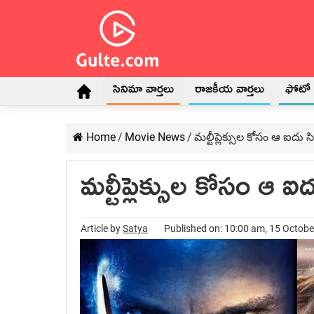
సినిమా వార్తలు
రాజకీయ వార్తలు
ఫోటో గ
Home
/
Movie News
/
మల్టీప్లెక్సుల కోసం ఆ ఐదు స
మల్టీప్లెక్సుల కోసం ఆ ఐ
Article by
Satya
Published on: 10:00 am, 15 Octob