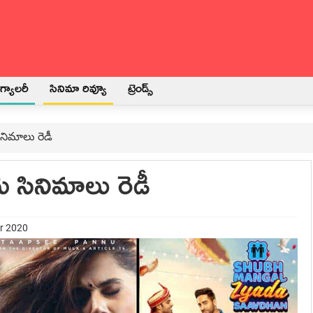
్యాలరీ
సినిమా రివ్యూ
ట్రెండ్స్
ినిమాలు రెడీ
దు సినిమాలు రెడీ
er 2020