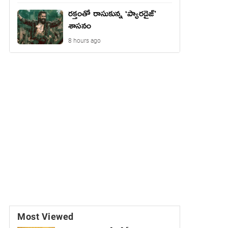
రక్తంతో రాసుకున్న ‘ప్యారడైజ్’
శాసనం
8 hours ago
Most Viewed