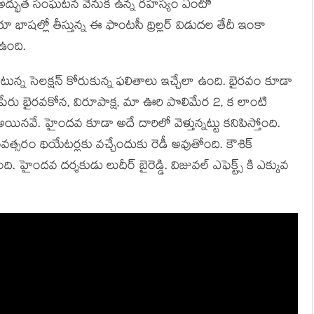
ిన ఈ అద్భుత సంఘటన వెనుక ఉన్న రహస్యం ఏంటో
ాషల్లో తీస్తున్న ఈ ఫాంటసీ థ్రిల్లర్ విడుదల తేదీ ఇంకా
 ఉంది.
సుకుంటున్న సెలక్షన్ కోరుకున్న ఫలితాలు ఇచ్చేలా ఉంది. భైరవం కూడా
 పేరు భైరవకోన, విరూపాక్ష, మా ఊరి పొలిమేర 2, క లాంటి
అయినవే. హైందవ కూడా అదే దారిలో వెళ్తున్నట్టు కనిపిస్తోంది.
్సరం థియేటర్లకు వచ్చేందుకు రెడీ అవుతోంది. కౌశిక్
హైందవ దర్శకుడు లుదీర్ బైరెడ్డి. విజువల్ ఎఫెక్ట్స్ కి ఎక్కువ