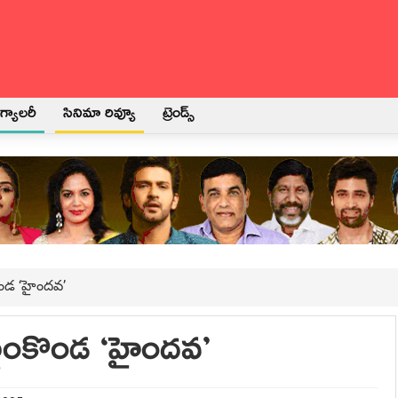
్యాలరీ
సినిమా రివ్యూ
ట్రెండ్స్
ంకొండ ‘హైందవ’
బెల్లంకొండ ‘హైందవ’