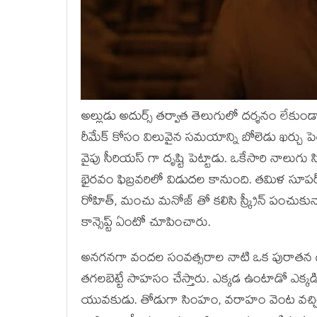
అల్లుడు అదుర్స్ తర్వాత తెలుగులో దర్శనం లేకు
రీమేక్ కోసం విలువైన సమయాన్ని బోలెడు ఖర్చు పెట
వైపు సీరియస్ గా దృష్టి పెట్టాడు. ఒకేసారి నాల
భైరవం ఫిబ్రవరిలో విడుదల కానుంది. తమిళ సూపర
రోహిత్, మంచు మనోజ్ తో కలిసి స్క్రీన్ పంచుకు
కాన్సెప్ట్ ఏంటో చూపించారు.
అనగనగా వందల సంవత్సరాల నాటి ఒక పురాతన గుడ
తగలబెట్టే సాహసం చేస్తారు. ఎక్కడ ఉంటాడో ఎక్క
యువకుడు. తోడుగా సింహం, వరాహం వెంట వచ్చి అ