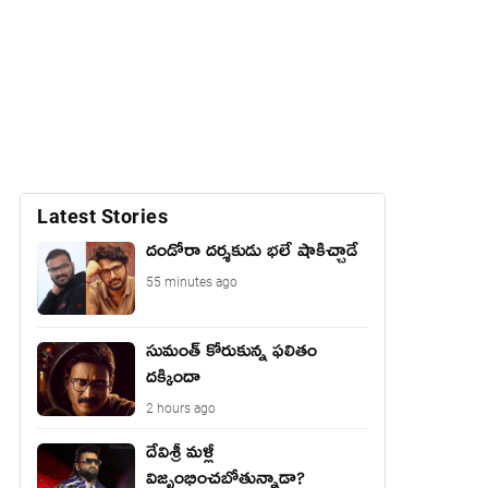
Latest Stories
దండోరా దర్శకుడు భలే షాకిచ్చాడే
55 minutes ago
సుమంత్ కోరుకున్న ఫలితం
దక్కిందా
2 hours ago
దేవిశ్రీ మళ్లీ
విజృంభించబోతున్నాడా?