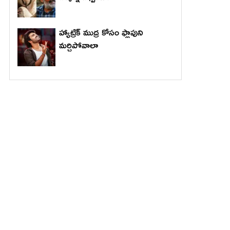
హ్యాట్రిక్ ముద్ర కోసం ఫ్లాపుని
మర్చిపోవాలా