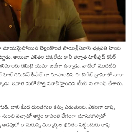
ండా మాయమైపోయిన బెల్లంకొండ సాయిశ్రీనివాస్ ఛత్రపతి హిందీ
్టాడు. అయినా ఫలితం దక్కలేదు కానీ తర్వాత టాలీవుడ్ కెరీర్
ుగు సినిమాలకు కమిటై యమా బిజీగా ఉన్నాడు. వాటిలో మొదటిది
్ హిట్ గరుడన్ రీమేక్ గా రూపొందిన ఈ విలేజ్ డ్రామాలో నారా
న్నాడు. ఇవాళ మరో కొత్త మూవీహైందవ టీజర్ ని లాంఛ్ చేశారు.
ి. దాని మీద దుండగుల కన్ను పడుతుంది. ఏకంగా దాన్ని
డి నుంచి వచ్చాడో అర్థం కానంత వేగంగా దూసుకొస్తాడో
డవులో కాచుకున్న దుర్మార్గుల భరతం పట్టేందుకు కాపు