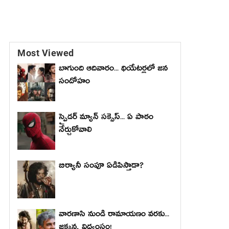
Most Viewed
బాగుంది ఆదివారం... థియేటర్లలో జన
సందోహం
స్పైడర్ మ్యాన్ సక్సెస్... ఏ పాఠం
నేర్చుకోవాలి
బిర్యానీ సంపూ ఏడిపిస్తాడా?
వారణాసి నుండి రామాయణం వరకు...
జక్కన్న విధ్వంసం!