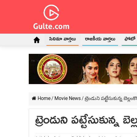
సినిమా వార్తలు
రాజకీయ వార్తలు
ఫోటో గ
Home
/
Movie News
/
ట్రెండుని పట్టేసుకున్న బెల్ల
ట్రెండుని పట్టేసుకున్న 