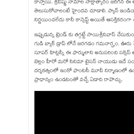
కాస్తాయి. శ్రీవిష్ణు నామాల సాక్షాత్కారం జరిగ
తెలుసుకోవాలంటే హైందవ చూడాలి. ప్యాన్ ఇండియా భ
నిర్ణయించలేదు కానీ కాన్సెప్ట్ అయితే ఆసక్తికరంగా
ఇప్పుడున్న ట్రెండ్ కు తగ్గట్టే సాయిశ్రీనివాస్ చే
గుడి బ్యాక్ డ్రాప్ లోనే జరగడం గమనార్హం. ఊరు
సూపర్ హిట్లన్నీ ఈ ఫార్ములాని అనుసరించి సక్సెస్ 
బెల్లం హీరో మరో సినిమా టైసన్ నాయుడు ఇదే సంవత
దర్శకత్వంలో ఇంకో ఫాంటసీ మూవీ నిర్మాణంలో ఉంది. 
ప్రాధాన్యం ఉండటంతో వచ్చే ఏడాది రావొచ్చు.