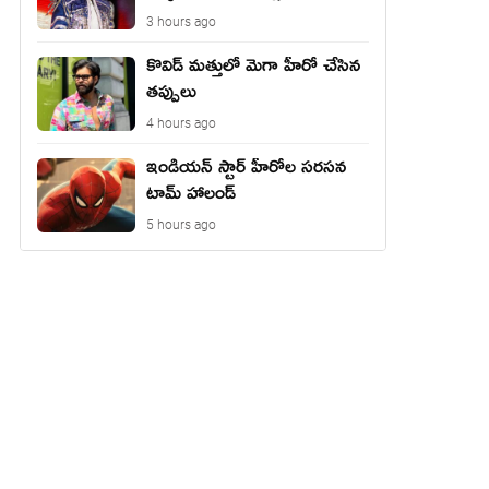
3 hours ago
కొవిడ్ మత్తులో మెగా హీరో చేసిన
తప్పులు
4 hours ago
ఇండియన్ స్టార్ హీరోల సరసన
టామ్ హాలండ్
5 hours ago