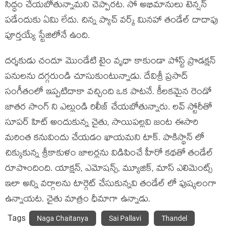
సిద్ధం చేయబోతున్నామని చెప్పారట. సో అభిమానులు టెన్షన్
పడేందుకు ఏమి లేదు. చిన్న ప్యాచ్ వర్క్ మినహా తండేల్ దాదాపు
పూర్తయ్యే స్టేజిలోనే ఉంది.
దర్శకుడు చందూ మొండేటి టైం వృధా కాకుండా పోస్ట్ ప్రొడక్షన్
పనులను దగ్గరుండి చూసుకుంటున్నాడు. దేవిశ్రీ ప్రసాద్
సంగీతంలో ఇప్పటిదాకా వచ్చింది ఒక పాటనే. కీలకమైన రెండో
జాతర సాంగ్ ని ఎల్లుండి రిలీజ్ చేయబోతున్నారు. లవ్ స్టోరీతో
సూపర్ హిట్ అందుకున్న చైతు, సాయిపల్లవి జంట ఈసారి
మరింత కనువిందు చేయడం ఖాయమని టాక్. పాకిస్థాన్ లో
చిక్కుకున్న శ్రీకాకుళం జాలర్లను విడిపించే హీరో కథతో తండేల్
రూపొందింది. యాక్షన్, ఎమోషన్స్, మ్యూజిక్, మాస్ ఎలిమెంట్స్
ఇలా అన్ని వర్గాలను టార్గెట్ చేసుకున్నవి తండేల్ లో పుష్కలంగా
ఉన్నాయట. చైతు మాత్రం ధీమాగా ఉన్నాడు.
Tags
Naga Chaitanya
Sai Pallavi
Thandel