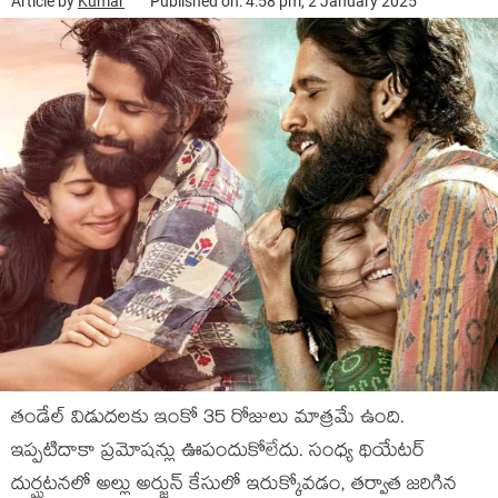
Article by
Kumar
Published on: 4:58 pm, 2 January 2025
తండేల్ విడుదలకు ఇంకో 35 రోజులు మాత్రమే ఉంది.
ఇప్పటిదాకా ప్రమోషన్లు ఊపందుకోలేదు. సంధ్య థియేటర్
దుర్ఘటనలో అల్లు అర్జున్ కేసులో ఇరుక్కోవడం, తర్వాత జరిగిన