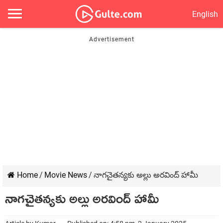
English
Home
/
Movie News
/
నాగచైతన్యకు అల్లు అరవింద్ హామీ
నాగచైతన్యకు అల్లు అరవింద్ హామీ