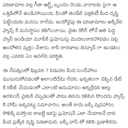
పరిణామాల వల్ల గీతా ఆర్ట్స్ బృందం రెండు వారాలకు పైగా ఆ
ఒత్తిడిలోనే ఉండిపోయింది. దీంతో తండేల్ పబ్లిసిటీ మీద దృష్టి
పెట్టేందుకు మనసు రాలేదు. ఇంకోవైపు ఈ పరిణామాలు అక్కినేని
ఫ్యాన్స్ కి మనస్థాపం కలిగించాయి. చైతు కెరీర్ లోనే అతి పెద్ద
ప్యాన్ ఇండియా మూవీకి ప్రమోషన్లు మొదలుకాకపోవడం పట్ల
ఆందోళన వ్యక్తం చేశారు. కానీ కారణాలు జెన్యూన్ గా ఉండటం
వల్ల ఎవరిని ఏం అనలేని పరిస్థితి.
ఈ నేపథ్యంలో ఫిబ్రవరి 7 విడుదల మీద సందేహాలు
ముసురుకోవడంతో అలాంటిదేమి లేదని, ఖచ్చితంగా చెప్పిన డేట్
కి రిలీజ్ చేయడంలో ఎలాంటి అనుమానం అక్కర్లేదని అల్లు
అరవింద్ చైతుకి చెప్పడంతో పాటు తనను కలిసిన కొందరు ఫ్యాన్స్
కి హామీ ఇచ్చినట్టు సమాచారం. అంతే కాదు బన్నీ వ్యవహారం
కొలిక్కి వస్తోంది కాబట్టి ఇకపై ప్రమోషన్ ఎలా చేయాలనే దాని
మీద ప్రత్యేక దృష్టి పెడతామని, బన్నీ వాస్ తో కలిసి ప్రణాళికను