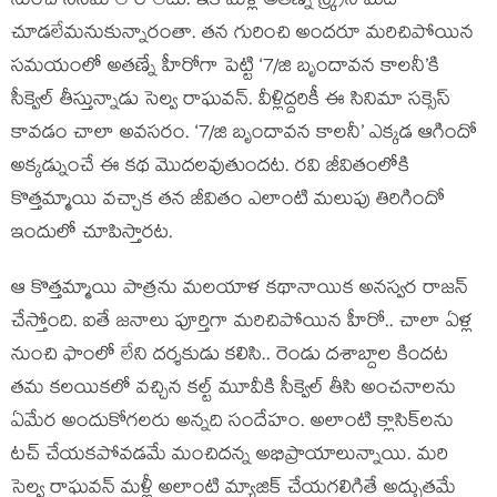
నుంచి సినిమాలే రాలేదు. ఇక మళ్లీ అతణ్ని స్క్రీన్ మీద
చూడలేమనుకున్నారంతా. తన గురించి అందరూ మరిచిపోయిన
సమయంలో అతణ్నే హీరోగా పెట్టి ‘7/జి బృందావన కాలనీ’కి
సీక్వెల్ తీస్తున్నాడు సెల్వ రాఘవన్. వీళ్లిద్దరికీ ఈ సినిమా సక్సెస్
కావడం చాలా అవసరం. ‘7/జి బృందావన కాలనీ’ ఎక్కడ ఆగిందో
అక్కడ్నుంచే ఈ కథ మొదలవుతుందట. రవి జీవితంలోకి
కొత్తమ్మాయి వచ్చాక తన జీవితం ఎలాంటి మలుపు తిరిగిందో
ఇందులో చూపిస్తారట.
ఆ కొత్తమ్మాయి పాత్రను మలయాళ కథానాయిక అనస్వర రాజన్
చేస్తోంది. ఐతే జనాలు పూర్తిగా మరిచిపోయిన హీరో.. చాలా ఏళ్ల
నుంచి ఫాంలో లేని దర్శకుడు కలిసి.. రెండు దశాబ్దాల కిందట
తమ కలయికలో వచ్చిన కల్ట్ మూవీకి సీక్వెల్ తీసి అంచనాలను
ఏమేర అందుకోగలరు అన్నది సందేహం. అలాంటి క్లాసిక్‌లను
టచ్ చేయకపోవడమే మంచిదన్న అభిప్రాయాలున్నాయి. మరి
సెల్వ రాఘవన్ మళ్లీ అలాంటి మ్యాజిక్ చేయగలిగితే అద్భుతమే