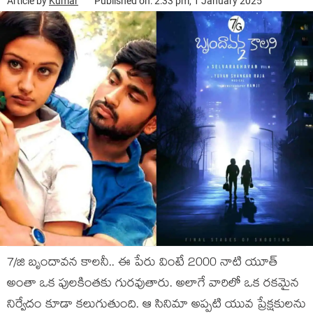
Article by
Kumar
Published on: 2:33 pm, 1 January 2025
7/జి బృందావన కాలనీ.. ఈ పేరు వింటే 2000 నాటి యూత్
అంతా ఒక పులకింతకు గురవుతారు. అలాగే వారిలో ఒక రకమైన
నిర్వేదం కూడా కలుగుతుంది. ఆ సినిమా అప్పటి యువ ప్రేక్షకులను