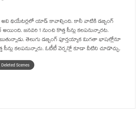
అవి థియేటర్లలో యాడ్ కావాల్సింది. కానీ వాటికి డబ్బింగ్
 అయింది. జనవరి 1 నుంచి కొత్త సీన్లు కలపనున్నారట.
చెబుతున్నాడు. తెలుగు డబ్బింగ్ పూర్తయ్యాక మిగతా భాషల్లోనూ
్త సీన్లు కలపనున్నారు. ఓటీటీ వెర్షన్లో కూడా వీటిని చూడొచ్చు.
 Deleted Scenes