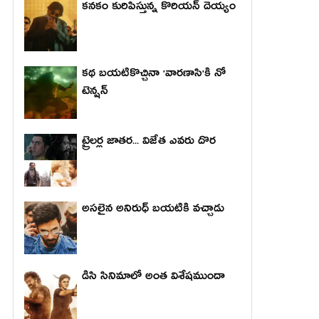
కనకం కురిపిస్తున్న కొరియన్ దెయ్యం
కథ బయటికొచ్చినా 'వారణాసి'కి నో
టెన్షన్
ట్రైలర్ల జాతర... విజేత ఎవరు దొర
అసలైన అనిరుధ్ బయటికి వచ్చాడు
డిసి సినిమాలో అంత విశేషముందా