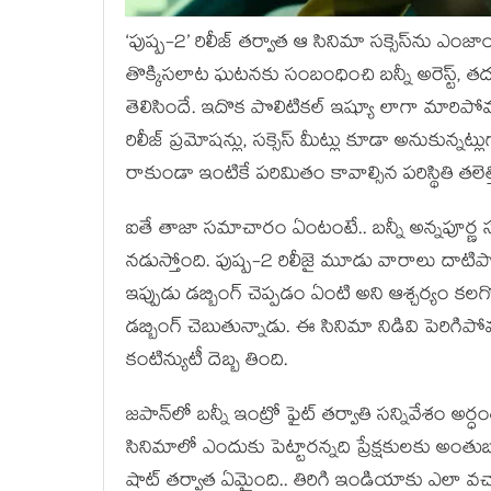
‘పుష్ప-2’ రిలీజ్ తర్వాత ఆ సినిమా సక్సెస్‌ను ఎంజా
తొక్కిసలాట ఘటనకు సంబంధించి బన్నీ అరెస్ట
తెలిసిందే. ఇదొక పొలిటికల్ ఇష్యూ లాగా మారిపోవడంత
రిలీజ్ ప్రమోషన్లు, సక్సెస్ మీట్లు కూడా అనుకు
రాకుండా ఇంటికే పరిమితం కావాల్సిన పరిస్థితి తలెత్
ఐతే తాజా సమాచారం ఏంటంటే.. బన్నీ అన్నపూర్ణ స్టూ
నడుస్తోంది. పుష్ప-2 రిలీజై మూడు వారాలు దాటిప
ఇప్పుడు డబ్బింగ్ చెప్పడం ఏంటి అని ఆశ్చర్యం కలగొచ్చ
డబ్బింగ్ చెబుతున్నాడు. ఈ సినిమా నిడివి పెరిగిపోవ
కంటిన్యుటీ దెబ్బ తింది.
జపాన్‌లో బన్నీ ఇంట్రో ఫైట్ తర్వాతి సన్నివేశం అ
సినిమాలో ఎందుకు పెట్టారన్నది ప్రేక్షకులకు అంతు
షాట్ తర్వాత ఏమైంది.. తిరిగి ఇండియాకు ఎలా వ