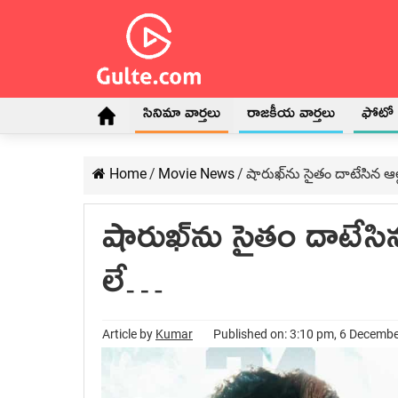
సినిమా వార్తలు
రాజకీయ వార్తలు
ఫోటో గ
Home
/
Movie News
/
షారుఖ్‌ను సైతం దాటేసిన ఆల్ల
షారుఖ్‌ను సైతం దాటేసిన ఆ
లే…
Article by
Kumar
Published on: 3:10 pm, 6 Decemb