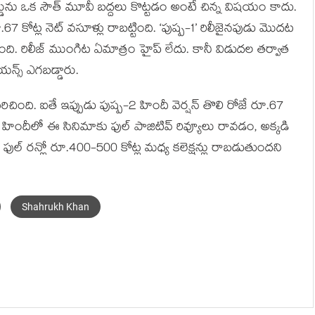
ికార్డును ఒక సౌత్ మూవీ బద్దలు కొట్టడం అంటే చిన్న విషయం కాదు.
7 కోట్ల నెట్ వసూళ్లు రాబట్టింది. ‘పుష్ప-1’ రిలీజైనపుడు మొదట
ంది. రిలీజ్ ముంగిట ఏమాత్రం హైప్ లేదు. కానీ విడుదల తర్వాత
్స్ ఎగబడ్డారు.
రిచింది. ఐతే ఇప్పుడు పుష్ప-2 హిందీ వెర్షన్ తొలి రోజే రూ.67
చింది. హిందీలో ఈ సినిమాకు ఫుల్ పాజిటివ్ రివ్యూలు రావడం, అక్కడి
ుల్ రన్లో రూ.400-500 కోట్ల మధ్య కలెక్షన్లు రాబడుతుందని
Shahrukh Khan