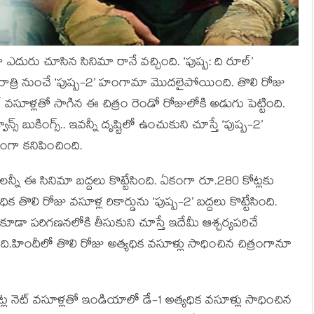
ఎదురు చూసిన సినిమా రానే వచ్చింది. ‘పుష్ప: ది రూల్’
రాత్రి నుంచే ‘పుష్ప-2’ హంగామా మొదలైపోయింది. తొలి రోజు
సూళ్లతో సాగిన ఈ చిత్రం రెండో రోజులోకి అడుగు పెట్టింది.
ాన్స్ బుకింగ్స్.. ఇవన్నీ దృష్టిలో ఉంచుకుని చూస్తే ‘పుష్ప-2’
ంగా కనిపించింది.
ులన్నీ ఈ సినిమా బద్దలు కొట్టేసింది. ఏకంగా రూ.280 కోట్లకు
ిక తొలి రోజు వసూళ్ల రికార్డును ‘పుష్ప-2’ బద్దలు కొట్టేసింది.
ూడా పరిగణనలోకి తీసుకుని చూస్తే ఇదేమీ ఆశ్చర్యపరిచే
ి.హిందీలో తొలి రోజు అత్యధిక వసూళ్లు సాధించిన చిత్రంగానూ
్ల నెట్ వసూళ్లతో ఇండియాలో డే-1 అత్యధిక వసూళ్లు సాధించిన