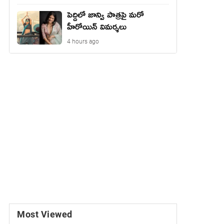
పెద్దిలో జాన్వి పాత్రపై మరో
హీరోయిన్ విమర్శలు
4 hours ago
Most Viewed