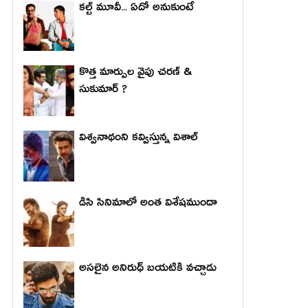
కల్ట్ మూవీ... ఏదో అనుకుంటే
కొత్త మార్పుల వైపు చరణ్ &
సుకుమార్ ?
విశ్వనాథంని కవ్విస్తున్న విశాల్
డిసి సినిమాలో అంత విశేషముందా
అసలైన అనిరుధ్ బయటికి వచ్చాడు