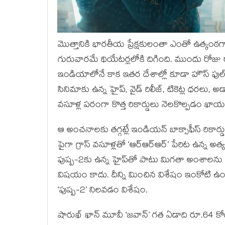
మొత్తానికి భారతీయ ప్రేక్షకులంతా ఎంతో ఉత్కంఠగా 
గురువారమే థియేటర్లలోకి దిగింది. ముందు రోజు 
ఇండియాలోనే కాక ఇతర దేశాల్లో కూడా హౌస్ ఫుల్ వ
సినిమాకు ఉన్న హైప్, వైడ్ రిలీజ్, టికెట్ల ధరలు, అడ్వ
వసూళ్ల పరంగా కొత్త రికార్డులు నెలకొల్పడం ఖాయ
ఆ అంచనాలకు తగ్గట్లే ఇండియన్ బాక్సాఫీస్ రికార్డ
పైగా గ్రాస్ వసూళ్లతో ‘ఆర్ఆర్ఆర్’ పేరిట ఉన్న అత్యధ
పుష్ప-2కు ఉన్న హైప్‌తో పాటు మిగతా అంశాలను క
విషయం కాదు. దీన్ని మించిన విశేషం ఇంకోటి ఉంద
‘పుష్ప-2’ నిలవడం విశేషం.
షారుఖ్ ఖాన్ మూవీ ‘జవాన్’ గత ఏడాది రూ.64 కోట