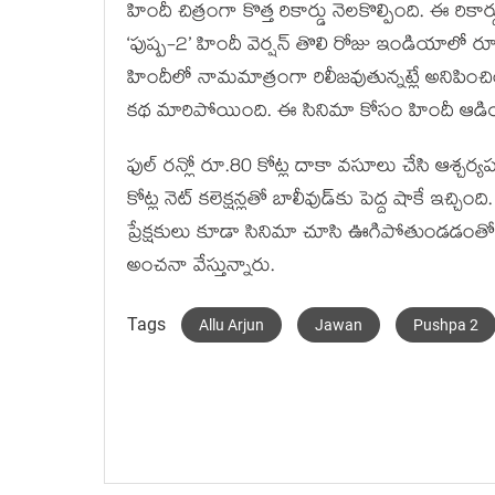
హిందీ చిత్రంగా కొత్త రికార్డు నెలకొల్పింది. ఈ ర
‘పుష్ప-2’ హిందీ వెర్షన్ తొలి రోజు ఇండియాలో రూ.6
హిందీలో నామమాత్రంగా రిలీజవుతున్నట్లే అనిపించి
కథ మారిపోయింది. ఈ సినిమా కోసం హిందీ ఆడియన
ఫుల్ రన్లో రూ.80 కోట్ల దాకా వసూలు చేసి ఆశ్చర్యప
కోట్ల నెట్ కలెక్షన్లతో బాలీవుడ్‌కు పెద్ద షాకే ఇచ్
ప్రేక్షకులు కూడా సినిమా చూసి ఊగిపోతుండడంతో ఫ
అంచనా వేస్తున్నారు.
Tags
Allu Arjun
Jawan
Pushpa 2