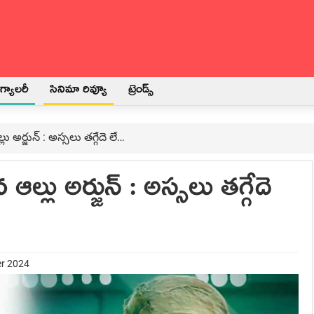
్యాలరీ
సినిమా రివ్యూ
ట్రెండ్స్
ు అర్జున్ : అస్సలు తగ్గేదె లే…
ల్లు అర్జున్ : అస్సలు తగ్గేదె
er 2024