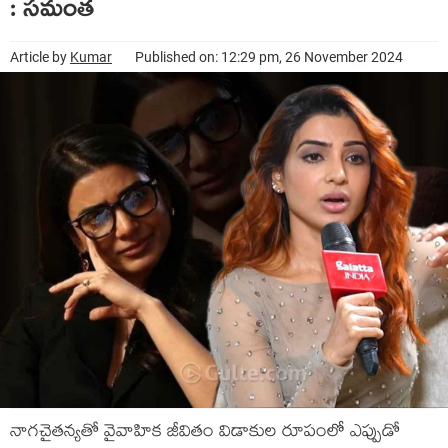
: సమంత
Article by
Kumar
Published on: 12:29 pm, 26 November 2024
నాగచైతన్యతో వైవాహిక జీవితం విడాకుల రూపంలో ఎప్పుడో