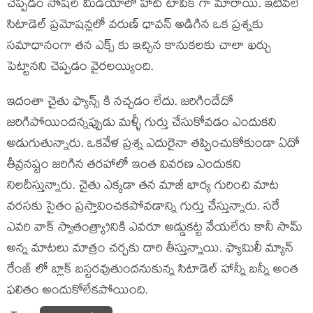
చెప్పడం సోషల్ మీడియాలో హాట్ టాపిక్ గా మారాయి. ఇటీవలే
సిటాడెల్ ప్రమోషన్లలో వరుణ్ ధావన్ అడిగిన ఒక ప్రశ్నకు
సమాధానంగా తన ఎక్స్ కు ఇచ్చిన కానుకలకు చాలా ఖర్చు
పెట్టానని చెప్పడం వైరలయ్యింది.
ఇదంతా చైతు ఫ్యాన్స్ కి నచ్చడం లేదు. జరిగిందేదో
జరిగిపోయిందన్నప్పుడు మళ్ళీ గుర్తు చేసుకోవడం ఎందుకని
అడుగుతున్నారు. ఒకవేళ ప్రశ్న ఎదురైనా తప్పించుకోకుండా ఏదో
తీవ్రనష్టం జరిగిన తరహాలో ఇంత వివరణ ఎందుకని
నిలదీస్తున్నారు. చైతు ఎక్కడా తన మాజీ భార్య గురించి మాట
వరసకు సైతం ప్రస్తావించకపోవడాన్ని గుర్తు చేస్తున్నారు. సరే
ఎవరి వాక్ స్వాతంత్య్రానికి ఎవరూ అడ్డుకట్ట వేయలేరు కానీ సామ్
అన్న మాటలు మాత్రం చర్చకు దారి తీస్తున్నాయి. ఫ్యామిలీ మ్యాన్
రేంజ్ లో బ్లాక్ బస్టరవుతుందనుకున్న సిటాడెల్ హాన్నీ బన్నీ అంత
ఫలితం అందుకోలేకపోయింది.