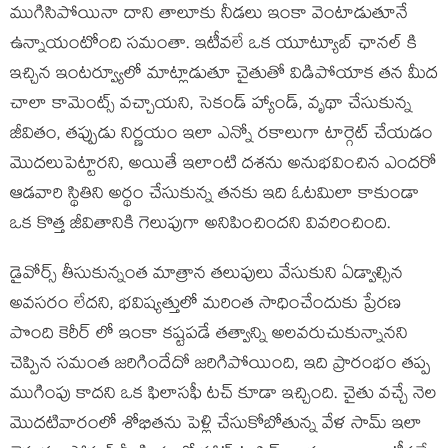
ముగిసిపోయినా దాని తాలూకు నీడలు ఇంకా వెంటాడుతూనే
ఉన్నాయంటోంది సమంతా. ఇటీవలే ఒక యూట్యూబ్ ఛానల్ కి
ఇచ్చిన ఇంటర్వ్యూలో మాట్లాడుతూ చైతుతో విడిపోయాక తన మీద
చాలా కామెంట్స్ వచ్చాయని, సెకండ్ హ్యాండ్, వృథా చేసుకున్న
జీవితం, తప్పుడు నిర్ణయం ఇలా ఎన్నో రకాలుగా టార్గెట్ చేయడం
మొదలుపెట్టారని, అయితే ఇలాంటి దశను అనుభవించిన ఎందరో
ఆడవారి స్థితిని అర్థం చేసుకున్న తనకు ఇది ఓటమిలా కాకుండా
ఒక కొత్త జీవితానికి గెలుపుగా అనిపించిందని వివరించింది.
డైవోర్స్ తీసుకున్నంత మాత్రాన తలుపులు వేసుకుని ఏడ్వాల్సిన
అవసరం లేదని, భవిష్యత్తులో మరింత సాధించేందుకు ప్రేరణ
పొంది కెరీర్ లో ఇంకా కష్టపడే తత్వాన్ని అలవరుచుకున్నానని
చెప్పిన సమంత జరిగిందేదో జరిగిపోయింది, ఇది ప్రారంభం తప్ప
ముగింపు కాదని ఒక ఫిలాసఫీ టచ్ కూడా ఇచ్చింది. చైతు వచ్చే నెల
మొదటివారంలో శోభితను పెళ్లి చేసుకోబోతున్న వేళ సామ్ ఇలా