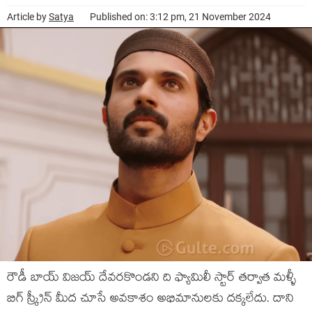
Article by
Satya
Published on: 3:12 pm, 21 November 2024
రౌడీ బాయ్ విజయ్ దేవరకొండని ది ఫ్యామిలీ స్టార్ తర్వాత మళ్ళీ
బిగ్ స్క్రీన్ మీద చూసే అవకాశం అభిమానులకు దక్కలేదు. దాని