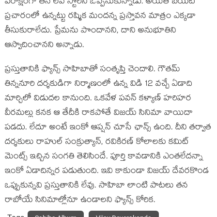
పరోక్షంగా తన లవ్ స్టోరీని ఒప్పేసుకున్నాడు. అయితే బయట
ప్రచారంలో ఉన్నట్టు రష్మిక మందన్న ప్రస్తావన మాత్రం ఎక్కడా
తీసుకురాలేదు. ప్రేమను పొందానని, దాని అనుభూతిని
ఆస్వాదించానని అన్నాడు.
ప్రస్తుతానికి ఫ్యాన్స్ సాహిబాతో సంతృప్తి చెందాలి. గౌతమ్
తిన్ననూరి దర్శకుడిగా నిర్మాణంలో ఉన్న విడి 12 వచ్చే ఏడాది
మార్చిలో విడుదల కానుంది. ఒకవేళ పవన్ కళ్యాణ్ హరిహర
వీరమల్లు కనక ఆ తేదీకి రాకపోతే విజయ్ సినిమా వాయిదా
పడదు. లేదూ అంటే ఇంకో ఆప్షన్ చూసే ఛాన్స్ ఉంది. దీని తర్వాత
దర్శకులు రాహుల్ సంక్రుత్యాన్, రవికిరణ్ కోలాలకు కమిట్
మెంట్స్ ఇచ్చిన సంగతి తెలిసిందే. పూర్తి కావడానికి ఎంతలేదన్నా
ఇంకో ఏడాదిన్నర పడుతుంది. ఇవి కాకుండా విజయ్ దేవరకొండ
ఒప్పుకున్నవి ప్రస్తుతానికి లేవు. సాహిబా లాంటి పాటలు తన
రాబోయే సినిమాల్లోనూ ఉండాలని ఫ్యాన్స్ కోరిక.