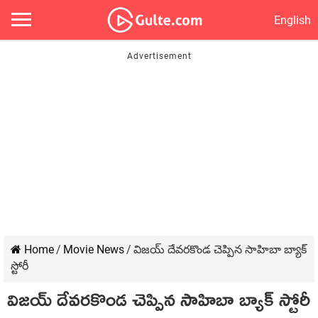
English
Home
/
Movie News
/
విజయ్ దేవరకొండ చెప్పిన సాహిబా బ్యాక్
స్టోరీ
విజయ్ దేవరకొండ చెప్పిన సాహిబా బ్యాక్ స్టోరీ