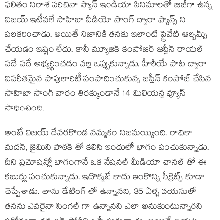
ఫలితం నిరాశ పరిచినా ప్యాన్ ఇండియా సినిమాలతో బిజీగా ఉన్న
విజయ్ ఇటీవలే సాహిబా వీడియో సాంగ్ ద్వారా ఫ్యాన్స్ ని
పలకరించాడు. అయితే నిజానికి తనకు ఇలాంటి ప్రైవేట్ ఆల్బమ్స్
చేయడం ఇష్టం లేదు. కానీ మ్యూజిక్ కంపోజర్ జస్లీన్ రాయల్
పదే పదే అభ్యర్థించడం వల్ల ఒప్పుకున్నాడు. హీరీయే పాట ద్వారా
విపరీతమైన పాపులారిటీ సంపాదించుకున్న జస్లీన్ కంపోజ్ చేసిన
సాహిబా సాంగ్ వారం తిరక్కుండానే 14 మిలియన్ల వ్యూస్
సాధించింది.
అంటే విజయ్ దేవరకొండ నమ్మకం నిజమయ్యింది. రాధికా
మదన్, జైమిని పాఠక్ తో కలిసి ఇందులో భాగం పంచుకున్నాడు.
దీని ప్రమోషన్లో భాగంగానే ఒక నేషనల్ మీడియా ఛానల్ తో ఈ
కబుర్లు పంచుకున్నాడు. ఇదొక్కటే కాదు ఇంకొన్ని సీక్రెట్స్ కూడా
చెప్పేశాడు. తాను డేటింగ్ లో ఉన్నానని, 35 ఏళ్ళ వయసులో
తనను ఎవరైనా సింగల్ గా ఉన్నానని ఎలా అనుకుంటున్నారని