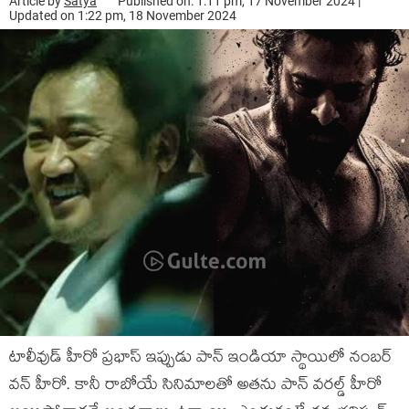
Article by
Satya
Published on: 1:11 pm, 17 November 2024 |
Updated on 1:22 pm, 18 November 2024
టాలీవుడ్ హీరో ప్రభాస్ ఇప్పుడు పాన్ ఇండియా స్థాయిలో నంబర్
వన్ హీరో. కానీ రాబోయే సినిమాలతో అతను పాన్ వరల్డ్ హీరో