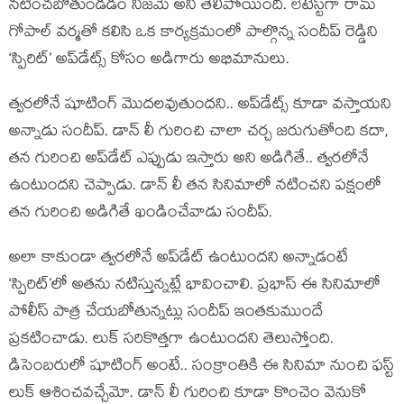
నటించబోతుండడం నిజమే అని తేలిపోయింది. లేటెస్ట్‌గా రామ్
గోపాల్ వర్మతో కలిసి ఒక కార్యక్రమంలో పాల్గొన్న సందీప్ రెడ్డిని
‘స్పిరిట్’ అప్‌డేట్స్ కోసం అడిగారు అభిమానులు.
త్వరలోనే షూటింగ్ మొదలవుతుందని.. అప్‌డేట్స్ కూడా వస్తాయని
అన్నాడు సందీప్. డాన్ లీ గురించి చాలా చర్చ జరుగుతోంది కదా,
తన గురించి అప్‌డేట్ ఎప్పుడు ఇస్తారు అని అడిగితే.. త్వరలోనే
ఉంటుందని చెప్పాడు. డాన్ లీ తన సినిమాలో నటించని పక్షంలో
తన గురించి అడిగితే ఖండించేవాడు సందీప్.
అలా కాకుండా త్వరలోనే అప్‌డేట్ ఉంటుందని అన్నాడంటే
‘స్పిరిట్’లో అతను నటిస్తున్నట్లే భావించాలి. ప్రభాస్ ఈ సినిమాలో
పోలీస్ పాత్ర చేయబోతున్నట్లు సందీప్ ఇంతకుముందే
ప్రకటించాడు. లుక్ సరికొత్త‌గా ఉంటుందని తెలుస్తోంది.
డిసెంబరులో షూటింగ్ అంటే.. సంక్రాంతికి ఈ సినిమా నుంచి ఫస్ట్
లుక్ ఆశించవచ్చేమో. డాన్ లీ గురించి కూడా కొంచెం వెనుకో