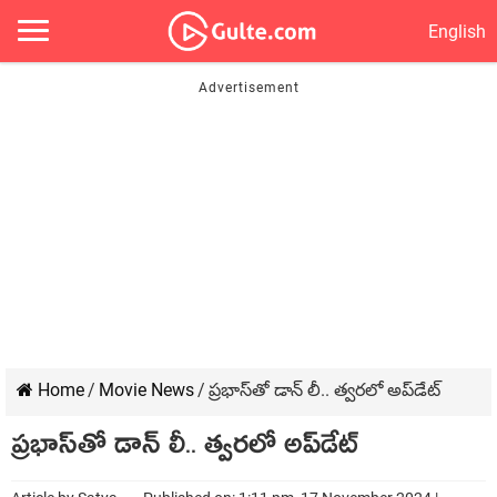
English
Home
/
Movie News
/
ప్రభాస్‌తో డాన్ లీ.. త్వరలో అప్‌డేట్
ప్రభాస్‌తో డాన్ లీ.. త్వరలో అప్‌డేట్