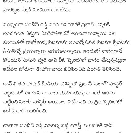
అయిపోతాడనే అంచనాలు ఉన్నాయి. ఎందుకంటే తన భవిష్యత్
ప్రాజెక్టుల స్కేల్ మామూలుగా లేదు.
ముఖ్యంగా సందీప్ రెడ్డి వంగ సినిమాతో ప్రభాస్ ఎవ్వరికీ
అందనంత ఎత్తుకు ఎదిగిపోతాడనే అంచనాలున్నాయి. వీరి
కలయికలో రాబోతున్న సినిమాను ఇంటర్నేషనల్ సినిమా స్టేటస్‌ను
తీసుకొచ్చే ప్రయత్నాలు జరుగుతున్నాయి. ఇందులో భాగంగానే
కొరియన్ సూపర్ స్టార్ డాన్ లీ‌ని ‘స్పిరిట్’లో భాగం చేస్తున్నట్లుగా
ఇటీవల జోరుగా ఊహాగానాలు వినిపించిన సంగతి తెలిసిందే.
డాన్ లీ తన సోషల్ మీడియా పోస్టులో ప్రభాస్ ‘సలార్’ పోస్టర్
పెట్టడంతో ఈ ఊహాగానాలు మొదలయ్యాయి. ఐతే అతను
పెట్టింది సలార్ పోస్టర్ అయినా.. నటించేది మాత్రం ‘స్పిరిట్’లో
అనే ప్రచారం జరిగింది.
తాజాగా సందీప్ రెడ్డి మాటల్ని బట్టి చూస్తే ‘స్పిరిట్’లో డాన్