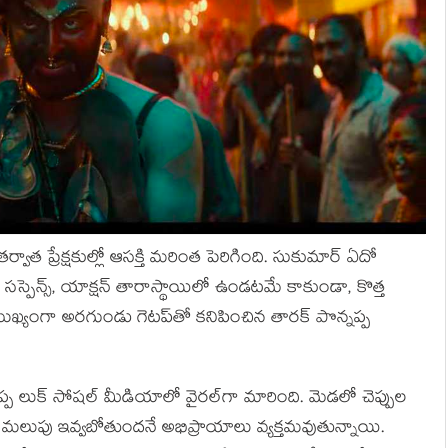
 తర్వాత ప్రేక్షకుల్లో ఆసక్తి మరింత పెరిగింది. సుకుమార్ ఏదో
ర్‌లో సస్పెన్స్‌, యాక్షన్‌ తారాస్థాయిలో ఉండటమే కాకుండా, కొత్త
ఖ్యంగా అరగుండు గెటప్‌తో కనిపించిన తారక్ పొన్నప్ప
నప్ప లుక్ సోషల్ మీడియాలో వైరల్‌గా మారింది. మెడలో చెప్పుల
త్త మలుపు ఇవ్వబోతుందనే అభిప్రాయాలు వ్యక్తమవుతున్నాయి.