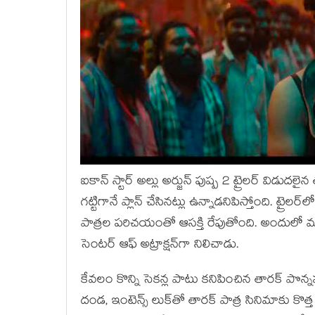
ఐకాన్ స్టార్ అల్లు అర్జున్ పుష్ప 2 ట్రైలర్ విడుదలైన
గట్టిగానే ప్లాన్ చేసినట్లు ఉన్నాడనిపిస్తోంది. ట్రైల
పాత్రల పరిచయంతో ఆసక్తి రేపుతోంది. అందులో ము
సెంటర్ ఆఫ్ అట్రాక్షన్‌గా నిలిచాడు.
కేవలం కొన్ని సెకన్ల పాటు కనిపించిన తారక్ పొన్
దండ, ఇంటెన్స్ లుక్‌తో తారక్ పాత్ర సినిమాకు కొ