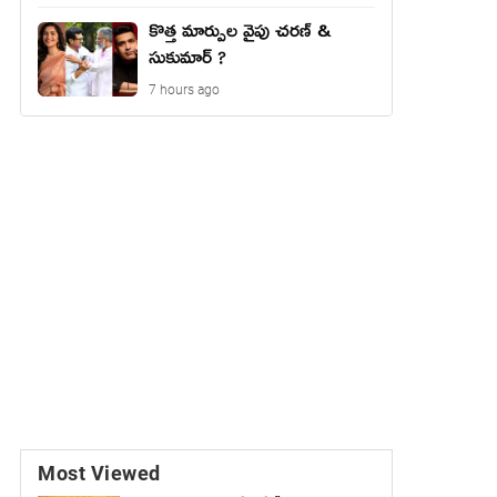
కొత్త మార్పుల వైపు చరణ్ &
సుకుమార్ ?
7 hours ago
Most Viewed