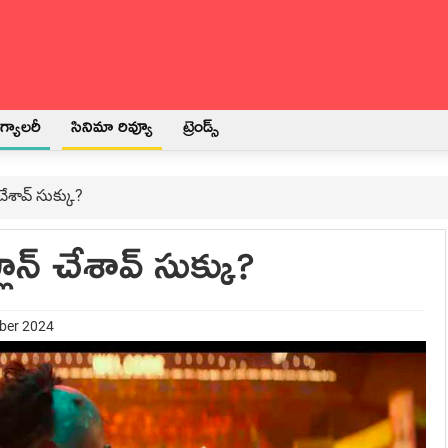
్యాలరీ
సినిమా రివ్యూ
ట్రెండ్స్
చేశావ్ సుక్కు?
ాన్ చేశావ్ సుక్కు?
mber 2024