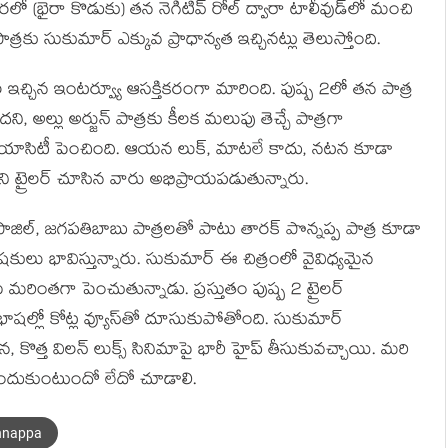
వరలో (భైరా కొడుకు) తన నెగిటివ్ రోల్ ద్వారా టాలీవుడ్‌లో మంచి
ాత్రకు సుకుమార్ ఎక్కువ ప్రాధాన్యత ఇచ్చినట్లు తెలుస్తోంది.
చ్చిన ఇంటర్వ్యూ ఆసక్తికరంగా మారింది. పుష్ప 2లో తన పాత్ర
ని, అల్లు అర్జున్ పాత్రకు కీలక మలుపు తెచ్చే పాత్రగా
రియాసిటీ పెంచింది. ఆయన లుక్, మాటలే కాదు, నటన కూడా
ట్రైలర్ చూసిన వారు అభిప్రాయపడుతున్నారు.
ఫాజిల్, జగపతిబాబు పాత్రలతో పాటు తారక్ పొన్నప్ప పాత్ర కూడా
షకులు భావిస్తున్నారు. సుకుమార్ ఈ చిత్రంలో వైవిధ్యమైన
ు మరింతగా పెంచుతున్నాడు. ప్రస్తుతం పుష్ప 2 ట్రైలర్
 భాషల్లో కోట్ల వ్యూస్‌తో దూసుకుపోతోంది. సుకుమార్
న, కొత్త విలన్ లుక్స్ సినిమాపై భారీ హైప్ తీసుకువచ్చాయి. మరి
ందుకుంటుందో లేదో చూడాలి.
nnappa