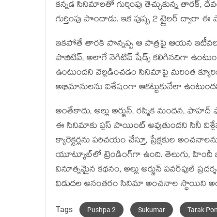
కన్నడ సినిమాలతో గుర్తింపు తెచ్చుకున్న తారక్, దే
గుర్తింపు పొందాడు. ఇక పుష్ప 2 ట్రైలర్ ద్వారా ఈ ప
ఇకపోతే తారక్ పొన్నప్ప ఆ పాత్రపై ఆయన ఇటీవల ఇ
పాజిటివ్, అలాగే నెగిటివ్ షేడ్స్ కలిగినదిగా ఉంటుంద
ఉంటుందని వెల్లడించడం సినిమాపై మరింత క్యూ
అభిమానులను విశేషంగా ఆకట్టుకునేలా ఉంటుందని 
అంతేకాదు, అల్లు అర్జున్, రష్మిక మందన, ఫాహద్ 
ఈ సినిమాకు ప్లస్ పాయింట్ అవుతుందని సినీ విశ్లే
క్యారెక్టర్లను పరిచయం చేస్తూ, ప్రేక్షకుల అంచనాలన
యూట్యూబ్‌లో ట్రెండింగ్‌గా ఉంది. తెలుగు, హిందీ
వినూత్నమైన కథనం, అల్లు అర్జున్ పవర్‌పుల్ ప్రదర్శ
విడుదల అనంతరం సినిమా అంచనాల స్థాయిని అ
Tags
Pushpa 2
Sukumar
Tarak Po