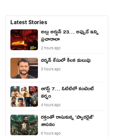
Latest Stories
అల్లు అర్జున్ 23… అప్పుడే ఇన్ని
ప్రచారాలా
2 hours ago
దర్శన్ కేసులో కీలక మలుపు
3 hours ago
ఆగస్ట్ 7… ఓటిటిలో కంటెంట్
వర్షం
4 hours ago
రక్తంతో రాసుకున్న ‘ప్యారడైజ్’
శాసనం
6 hours ago