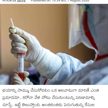
Article by
Satya
Published on: 10:39 am, 7 August 2020
భయాన్ని సొమ్ము చేసుకోవటం ఒక అలవాటుగా మారితే ఎంత
ప్రమాదమో.. కరోనా వేళ చోటు చేసుకుంటున్న పరిణామాల్ని
చూస్తే.. ఇట్టే తెలుస్తోంది. అంతకంతకు పెరుగుతున్న కేసుల